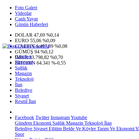
Foto Galeri
Videolar
Canlı Yayın
Günün Haberleri
DOLAR
47,69
%0,14
EURO
55,06
%0,09
G.ALTIN
6.497,89
%0,08
GÜMÜŞ
94
%0,12
Gündem
IMKB
13.798,82
%0,70
Ekonomi
BITCOIN
64.341
%-0,55
Sağlık
Magazin
Teknoloji
İlan
Belediye
Siyaset
Resmî İlan
Facebook
Twitter
Instagram
Youtube
Gündem
Ekonomi
Sağlık
Magazin
Teknoloji
İlan
Belediye
Siyaset
Eğitim
Belde Ve Köyler
Tarım Ve Ekonomi
Y
Spor