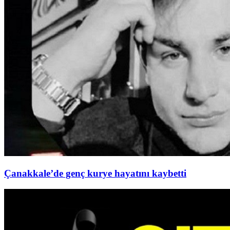
Çanakkale’de genç kurye hayatını kaybetti