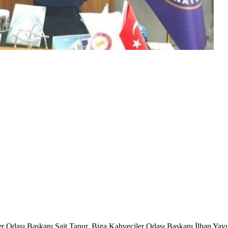
er Odası Başkanı Sait Tanur, Biga Kahveciler Odası Başkanı İlhan Yavu