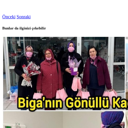
Önceki
Sonraki
Bunlar da ilginizi çekebilir