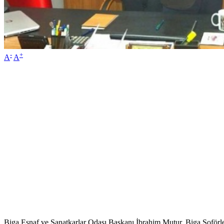
-
+
A
A
Biga Esnaf ve Sanatkarlar Odası Başkanı İbrahim Mutur, Biga Şoförl