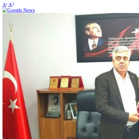
-
+
A
A