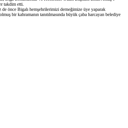
er takdim etti.
z de önce Bigalı hemşehrilerimizi derneğimize üye yaparak
 olmuş bir kahramanın tanıtılmasında büyük çaba harcayan belediye