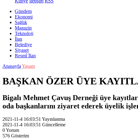
Künye
İletişim
RSS
Gündem
Ekonomi
Sağlık
Magazin
Teknoloji
İlan
Belediye
Siyaset
Resmî İlan
Anasayfa
Yaşam
BAŞKAN ÖZER ÜYE KAYITL
Bigalı Mehmet Çavuş Derneği üye kayıtla
oda başkanlarını ziyaret ederek üyelik işle
2021-11-4 16:03:51
Yayınlanma
2021-11-4 16:03:51
Güncelleme
0
Yorum
576
Gösterim