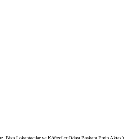
z, Biga Lokantacılar ve Köfteciler Odası Başkanı Emin Aktaş’ı