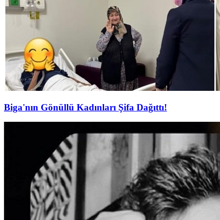
Biga'nın Gönüllü Kadınları Şifa Dağıttı!