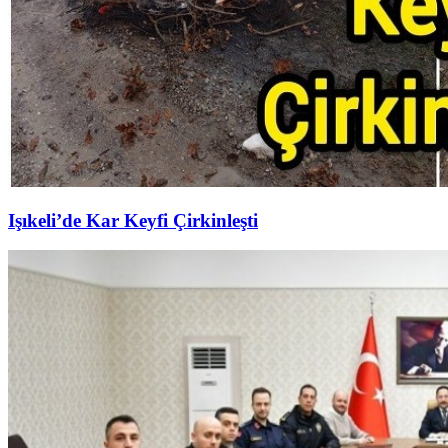
Işıkeli’de Kar Keyfi Çirkinleşti