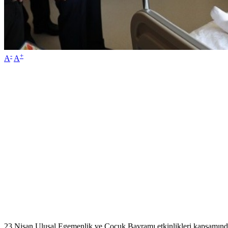
-
+
A
A
23 Nisan Ulusal Egemenlik ve Çocuk Bayramı etkinlikleri kapsamınd