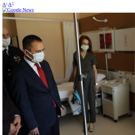
-
+
A
A