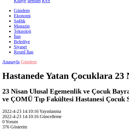
Künye
İletişim
RSS
Gündem
Ekonomi
Sağlık
Magazin
Teknoloji
İlan
Belediye
Siyaset
Resmî İlan
Anasayfa
Gündem
Hastanede Yatan Çocuklara 23 
23 Nisan Ulusal Egemenlik ve Çocuk Bayra
ve ÇOMÜ Tıp Fakültesi Hastanesi Çocuk Ser
2022-4-23 14:10:16
Yayınlanma
2022-4-23 14:10:16
Güncelleme
0
Yorum
376
Gösterim