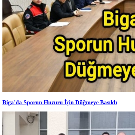
Biga’da Sporun Huzuru İçin Düğmeye Basıldı