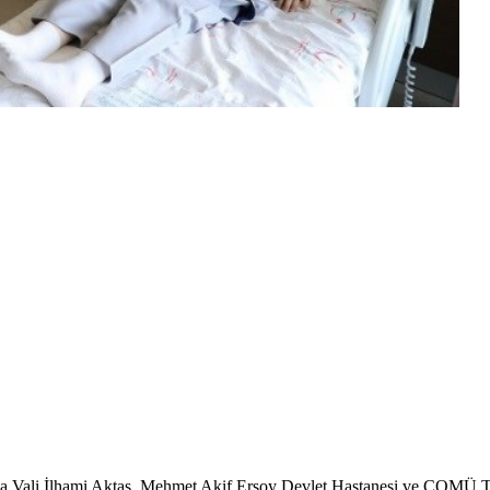
a Vali İlhami Aktaş, Mehmet Akif Ersoy Devlet Hastanesi ve ÇOMÜ Tıp