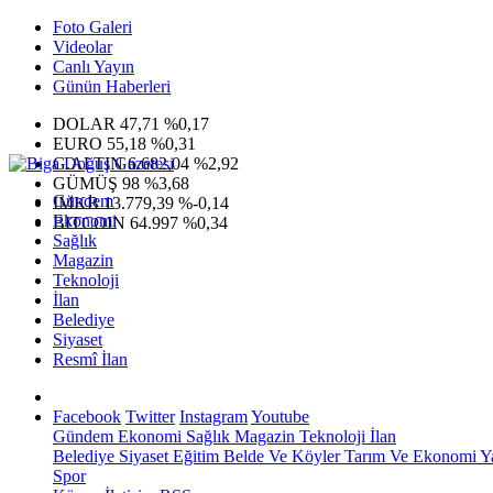
Foto Galeri
Videolar
Canlı Yayın
Günün Haberleri
DOLAR
47,71
%0,17
EURO
55,18
%0,31
G.ALTIN
6.682,04
%2,92
GÜMÜŞ
98
%3,68
Gündem
IMKB
13.779,39
%-0,14
Ekonomi
BITCOIN
64.997
%0,34
Sağlık
Magazin
Teknoloji
İlan
Belediye
Siyaset
Resmî İlan
Facebook
Twitter
Instagram
Youtube
Gündem
Ekonomi
Sağlık
Magazin
Teknoloji
İlan
Belediye
Siyaset
Eğitim
Belde Ve Köyler
Tarım Ve Ekonomi
Y
Spor