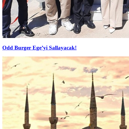
Odd Burger Ege’yi Sallayacak!