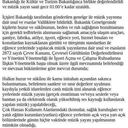
Bakanlığı ile Kültür ve Turizm Bakanlığınca birlikte değerlendirildi
ve müzik yayın saati gece 01:00’e kadar uzatıldı.
İçişleri Bakanlığı tarafından gönderilen genelge ile müzik yayınına
dair usul ve esaslar Valiliklere bildirildi. Bakanlık Genelgesinde
kişilerin huzur ve sükûnunun, beden ve ruh sağlığının bozulmaması
için gerekli tedbirlerin alınmasını sağlamak amacıyla ulaşım araçları,
şantiye, fabrika, atölye, işyeri, eğlence yeri, hizmet binaları ve
konutlardan kaynaklanan gürültü ve titreşimin standartları ile
eğlence yerlerinde yapılacak müzik yayınlarına dair usul ve esasların
2872 sayılı Çevre Kanunu, Çevresel Gürültünün Değerlendirilmesi
ve Yönetimi Yönetmeliği ile İşyeri Açma ve Çalışma Ruhsatlarına
İlişkin Yönetmelik başta olmak üzere ilgili mevzuatında belirlendiği
ve mevzuat hükümlerine göre mevcut durumda;
Halkın huzur ve sükûnu ile kamu istirahatı açısından sakınca
bulunmaması, belirlenen saatlere ve sınır değerlere uyulması
kaydıyla yetkili idarelerden canlı müzik izni alınarak eğlence
yerlerinde müzik yayını (gerçek enstrüman ve/veya seslerle veya
banttan ya da elektronik olarak yükseltilmiş ses kaynağı kullanılarak
yapılan müzik) yapılabileceği,
Çok Hassas Kullanım Alanlarındaki (konutlar, sağlık kuruluşları ve
yatılı eğitim kurumları/yurtları) eğlence yerlerinin açık veya yarı açık
bölümlerinde günün hiçbir vaktinde müzik yayını yapılmasının
mümkün olmadığı,