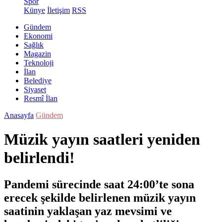
Spor
Künye
İletişim
RSS
Gündem
Ekonomi
Sağlık
Magazin
Teknoloji
İlan
Belediye
Siyaset
Resmî İlan
Anasayfa
Gündem
Müzik yayın saatleri yeniden
belirlendi!
Pandemi sürecinde saat 24:00’te sona
erecek şekilde belirlenen müzik yayın
saatinin yaklaşan yaz mevsimi ve