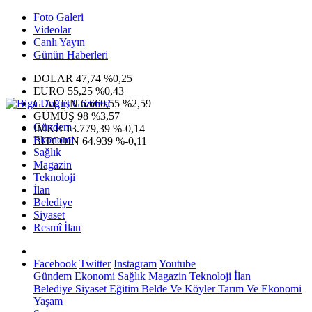
Foto Galeri
Videolar
Canlı Yayın
Günün Haberleri
DOLAR
47,74
%0,25
EURO
55,25
%0,43
G.ALTIN
6.660,55
%2,59
GÜMÜŞ
98
%3,57
Gündem
IMKB
13.779,39
%-0,14
Ekonomi
BITCOIN
64.939
%-0,11
Sağlık
Magazin
Teknoloji
İlan
Belediye
Siyaset
Resmî İlan
Facebook
Twitter
Instagram
Youtube
Gündem
Ekonomi
Sağlık
Magazin
Teknoloji
İlan
Belediye
Siyaset
Eğitim
Belde Ve Köyler
Tarım Ve Ekonomi
Yaşam