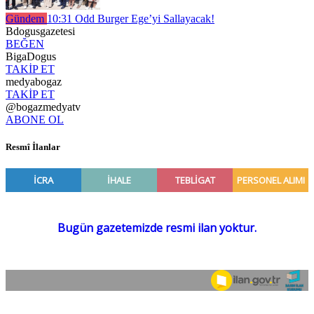
Gündem
10:31
Odd Burger Ege’yi Sallayacak!
Bdogusgazetesi
BEĞEN
BigaDogus
TAKİP ET
medyabogaz
TAKİP ET
@bogazmedyatv
ABONE OL
Resmî İlanlar