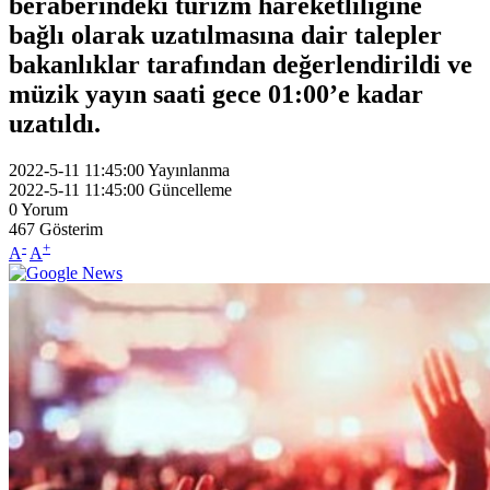
beraberindeki turizm hareketliliğine
bağlı olarak uzatılmasına dair talepler
bakanlıklar tarafından değerlendirildi ve
müzik yayın saati gece 01:00’e kadar
uzatıldı.
2022-5-11 11:45:00
Yayınlanma
2022-5-11 11:45:00
Güncelleme
0
Yorum
467
Gösterim
-
+
A
A