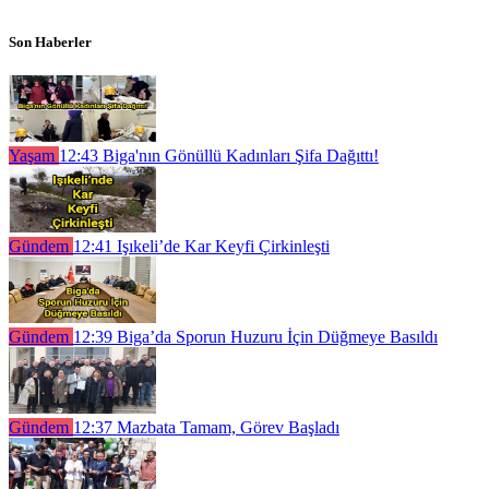
Son Haberler
Yaşam
12:43
Biga'nın Gönüllü Kadınları Şifa Dağıttı!
Gündem
12:41
Işıkeli’de Kar Keyfi Çirkinleşti
Gündem
12:39
Biga’da Sporun Huzuru İçin Düğmeye Basıldı
Gündem
12:37
Mazbata Tamam, Görev Başladı