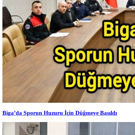
Biga’da Sporun Huzuru İçin Düğmeye Basıldı