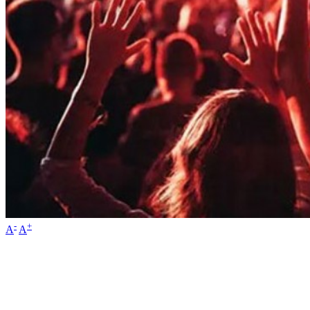
-
+
A
A