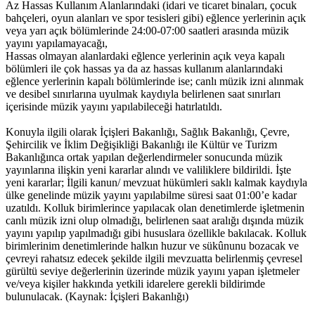
Az Hassas Kullanım Alanlarındaki (idari ve ticaret binaları, çocuk
bahçeleri, oyun alanları ve spor tesisleri gibi) eğlence yerlerinin açık
veya yarı açık bölümlerinde 24:00-07:00 saatleri arasında müzik
yayını yapılamayacağı,
Hassas olmayan alanlardaki eğlence yerlerinin açık veya kapalı
bölümleri ile çok hassas ya da az hassas kullanım alanlarındaki
eğlence yerlerinin kapalı bölümlerinde ise; canlı müzik izni alınmak
ve desibel sınırlarına uyulmak kaydıyla belirlenen saat sınırları
içerisinde müzik yayını yapılabileceği hatırlatıldı.
Konuyla ilgili olarak İçişleri Bakanlığı, Sağlık Bakanlığı, Çevre,
Şehircilik ve İklim Değişikliği Bakanlığı ile Kültür ve Turizm
Bakanlığınca ortak yapılan değerlendirmeler sonucunda müzik
yayınlarına ilişkin yeni kararlar alındı ve valiliklere bildirildi. İşte
yeni kararlar; İlgili kanun/ mevzuat hükümleri saklı kalmak kaydıyla
ülke genelinde müzik yayını yapılabilme süresi saat 01:00’e kadar
uzatıldı. Kolluk birimlerince yapılacak olan denetimlerde işletmenin
canlı müzik izni olup olmadığı, belirlenen saat aralığı dışında müzik
yayını yapılıp yapılmadığı gibi hususlara özellikle bakılacak. Kolluk
birimlerinim denetimlerinde halkın huzur ve sükûnunu bozacak ve
çevreyi rahatsız edecek şekilde ilgili mevzuatta belirlenmiş çevresel
gürültü seviye değerlerinin üzerinde müzik yayını yapan işletmeler
ve/veya kişiler hakkında yetkili idarelere gerekli bildirimde
bulunulacak. (Kaynak: İçişleri Bakanlığı)