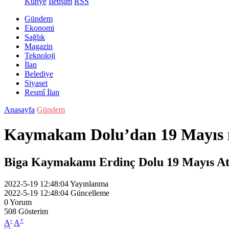
Künye
İletişim
RSS
Gündem
Ekonomi
Sağlık
Magazin
Teknoloji
İlan
Belediye
Siyaset
Resmî İlan
Anasayfa
Gündem
Kaymakam Dolu’dan 19 Mayıs 
Biga Kaymakamı Erdinç Dolu 19 Mayıs Ata
2022-5-19 12:48:04
Yayınlanma
2022-5-19 12:48:04
Güncelleme
0
Yorum
508
Gösterim
-
+
A
A