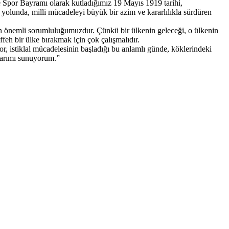
 Spor Bayramı olarak kutladığımız 19 Mayıs 1919 tarihi,
olunda, milli mücadeleyi büyük bir azim ve kararlılıkla sürdüren
m en önemli sorumluluğumuzdur. Çünkü bir ülkenin geleceği, o ülkenin
feh bir ülke bırakmak için çok çalışmalıdır.
 istiklal mücadelesinin başladığı bu anlamlı günde, köklerindeki
ılarımı sunuyorum.”