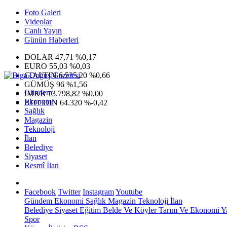
Foto Galeri
Videolar
Canlı Yayın
Günün Haberleri
DOLAR
47,71
%0,17
EURO
55,03
%0,03
G.ALTIN
6.535,20
%0,66
GÜMÜŞ
96
%1,56
Gündem
IMKB
13.798,82
%0,00
Ekonomi
BITCOIN
64.320
%-0,42
Sağlık
Magazin
Teknoloji
İlan
Belediye
Siyaset
Resmî İlan
Facebook
Twitter
Instagram
Youtube
Gündem
Ekonomi
Sağlık
Magazin
Teknoloji
İlan
Belediye
Siyaset
Eğitim
Belde Ve Köyler
Tarım Ve Ekonomi
Y
Spor