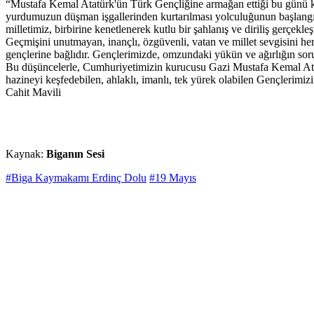
“Mustafa Kemal Atatürk'ün Türk Gençliğine armağan ettiği bu günü k
yurdumuzun düşman işgallerinden kurtarılması yolculuğunun başlangıç
milletimiz, birbirine kenetlenerek kutlu bir şahlanış ve diriliş gerçekleşt
Geçmişini unutmayan, inançlı, özgüvenli, vatan ve millet sevgisini he
gençlerine bağlıdır. Gençlerimizde, omzundaki yükün ve ağırlığın soru
Bu düşüncelerle, Cumhuriyetimizin kurucusu Gazi Mustafa Kemal Atatü
hazineyi keşfedebilen, ahlaklı, imanlı, tek yürek olabilen Gençlerim
Cahit Mavili
Kaynak:
Biganın Sesi
#Biga Kaymakamı Erdinç Dolu
#19 Mayıs