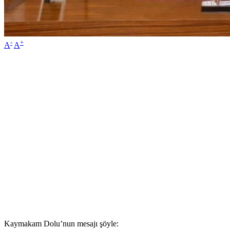
-
+
A
A
Kaymakam Dolu’nun mes
ajı şöyle: