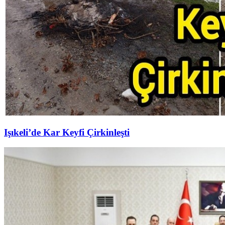
Işıkeli’de Kar Keyfi Çirkinleşti