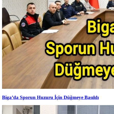
Biga’da Sporun Huzuru İçin Düğmeye Basıldı