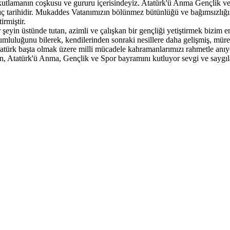
utlamanın coşkusu ve gururu içerisindeyiz. Atatürk'ü Anma Gençlik ve
 tarihidir. Mukaddes Vatanımızın bölünmez bütünlüğü ve bağımsızlığı y
irmiştir.
r şeyin üstünde tutan, azimli ve çalışkan bir gençliği yetiştirmek bizi
mluluğunu bilerek, kendilerinden sonraki nesillere daha gelişmiş, müref
rk başta olmak üzere milli mücadele kahramanlarımızı rahmetle anıyor,
izin, Atatürk'ü Anma, Gençlik ve Spor bayramını kutluyor sevgi ve sayg