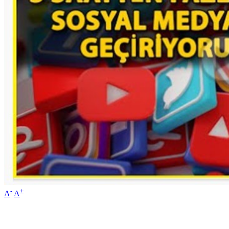
-
+
A
A