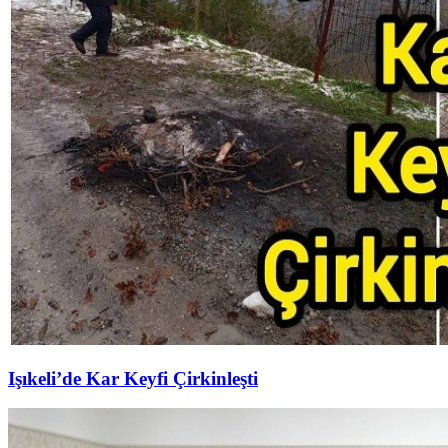
Işıkeli’de Kar Keyfi Çirkinleşti