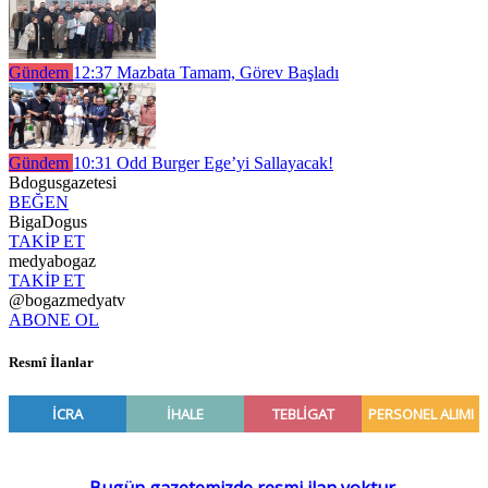
Gündem
12:37
Mazbata Tamam, Görev Başladı
Gündem
10:31
Odd Burger Ege’yi Sallayacak!
Bdogusgazetesi
BEĞEN
BigaDogus
TAKİP ET
medyabogaz
TAKİP ET
@bogazmedyatv
ABONE OL
Resmî İlanlar