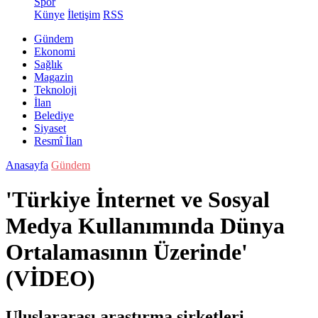
Spor
Künye
İletişim
RSS
Gündem
Ekonomi
Sağlık
Magazin
Teknoloji
İlan
Belediye
Siyaset
Resmî İlan
Anasayfa
Gündem
'Türkiye İnternet ve Sosyal
Medya Kullanımında Dünya
Ortalamasının Üzerinde'
(VİDEO)
Uluslararası araştırma şirketleri