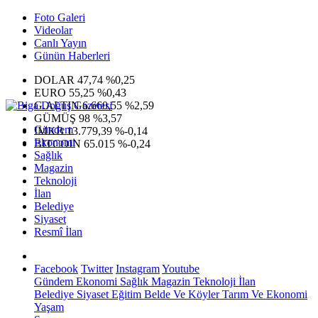
Foto Galeri
Videolar
Canlı Yayın
Günün Haberleri
DOLAR
47,74
%0,25
EURO
55,25
%0,43
G.ALTIN
6.660,55
%2,59
GÜMÜŞ
98
%3,57
Gündem
IMKB
13.779,39
%-0,14
Ekonomi
BITCOIN
65.015
%-0,24
Sağlık
Magazin
Teknoloji
İlan
Belediye
Siyaset
Resmî İlan
Facebook
Twitter
Instagram
Youtube
Gündem
Ekonomi
Sağlık
Magazin
Teknoloji
İlan
Belediye
Siyaset
Eğitim
Belde Ve Köyler
Tarım Ve Ekonomi
Yaşam