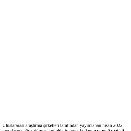
Uluslararası araştırma şirketleri tarafından yayımlanan nisan 2022
raporlarına göre, dünyada günlük internet kullanım oranı 6 saat 29