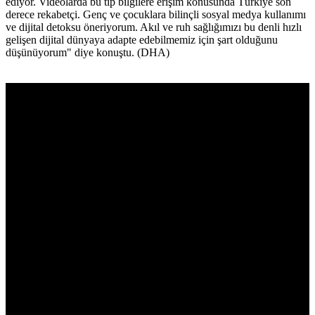
ediyor. Videolarda bu tip bilgilere erişim konusunda Türkiye son
derece rekabetçi. Genç ve çocuklara bilinçli sosyal medya kullanımı
ve dijital detoksu öneriyorum. Akıl ve ruh sağlığımızı bu denli hızlı
gelişen dijital dünyaya adapte edebilmemiz için şart olduğunu
düşünüyorum" diye konuştu. (DHA)