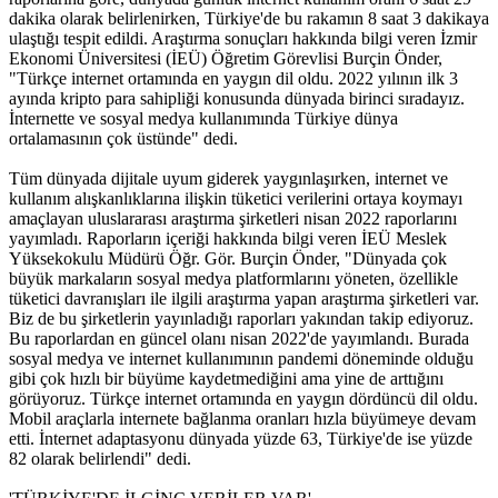
dakika olarak belirlenirken, Türkiye'de bu rakamın 8 saat 3 dakikaya
ulaştığı tespit edildi. Araştırma sonuçları hakkında bilgi veren İzmir
Ekonomi Üniversitesi (İEÜ) Öğretim Görevlisi Burçin Önder,
"Türkçe internet ortamında en yaygın dil oldu. 2022 yılının ilk 3
ayında kripto para sahipliği konusunda dünyada birinci sıradayız.
İnternette ve sosyal medya kullanımında Türkiye dünya
ortalamasının çok üstünde" dedi.
Tüm dünyada dijitale uyum giderek yaygınlaşırken, internet ve
kullanım alışkanlıklarına ilişkin tüketici verilerini ortaya koymayı
amaçlayan uluslararası araştırma şirketleri nisan 2022 raporlarını
yayımladı. Raporların içeriği hakkında bilgi veren İEÜ Meslek
Yüksekokulu Müdürü Öğr. Gör. Burçin Önder, "Dünyada çok
büyük markaların sosyal medya platformlarını yöneten, özellikle
tüketici davranışları ile ilgili araştırma yapan araştırma şirketleri var.
Biz de bu şirketlerin yayınladığı raporları yakından takip ediyoruz.
Bu raporlardan en güncel olanı nisan 2022'de yayımlandı. Burada
sosyal medya ve internet kullanımının pandemi döneminde olduğu
gibi çok hızlı bir büyüme kaydetmediğini ama yine de arttığını
görüyoruz. Türkçe internet ortamında en yaygın dördüncü dil oldu.
Mobil araçlarla internete bağlanma oranları hızla büyümeye devam
etti. İnternet adaptasyonu dünyada yüzde 63, Türkiye'de ise yüzde
82 olarak belirlendi" dedi.