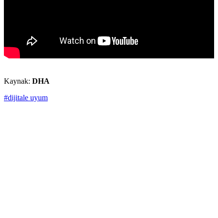
Kaynak:
DHA
#dijitale uyum