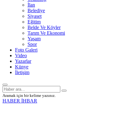
İlan
Belediye
Siyaset
Eğitim
Belde Ve Köyler
Tarım Ve Ekonomi
Yaşam
Spor
Foto Galeri
Video
Yazarlar
Künye
İletişim
Aramak için bir kelime yazınız.
HABER İHBAR