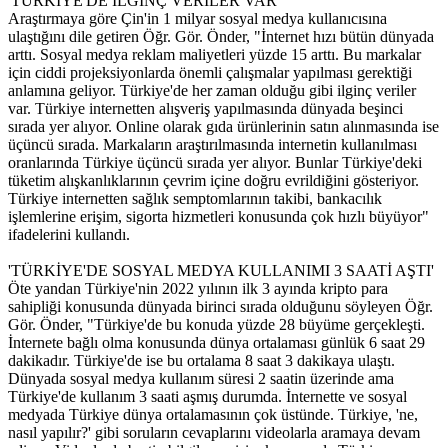
'TÜRKİYE'DE İLGİNÇ VERİLER VAR'
Araştırmaya göre Çin'in 1 milyar sosyal medya kullanıcısına
ulaştığını dile getiren Öğr. Gör. Önder, "İnternet hızı bütün dünyada
arttı. Sosyal medya reklam maliyetleri yüzde 15 arttı. Bu markalar
için ciddi projeksiyonlarda önemli çalışmalar yapılması gerektiği
anlamına geliyor. Türkiye'de her zaman olduğu gibi ilginç veriler
var. Türkiye internetten alışveriş yapılmasında dünyada beşinci
sırada yer alıyor. Online olarak gıda ürünlerinin satın alınmasında ise
üçüncü sırada. Markaların araştırılmasında internetin kullanılması
oranlarında Türkiye üçüncü sırada yer alıyor. Bunlar Türkiye'deki
tüketim alışkanlıklarının çevrim içine doğru evrildiğini gösteriyor.
Türkiye internetten sağlık semptomlarının takibi, bankacılık
işlemlerine erişim, sigorta hizmetleri konusunda çok hızlı büyüyor"
ifadelerini kullandı.
'TÜRKİYE'DE SOSYAL MEDYA KULLANIMI 3 SAATİ AŞTI'
Öte yandan Türkiye'nin 2022 yılının ilk 3 ayında kripto para
sahipliği konusunda dünyada birinci sırada olduğunu söyleyen Öğr.
Gör. Önder, "Türkiye'de bu konuda yüzde 28 büyüme gerçekleşti.
İnternete bağlı olma konusunda dünya ortalaması günlük 6 saat 29
dakikadır. Türkiye'de ise bu ortalama 8 saat 3 dakikaya ulaştı.
Dünyada sosyal medya kullanım süresi 2 saatin üzerinde ama
Türkiye'de kullanım 3 saati aşmış durumda. İnternette ve sosyal
medyada Türkiye dünya ortalamasının çok üstünde. Türkiye, 'ne,
nasıl yapılır?' gibi soruların cevaplarını videolarla aramaya devam