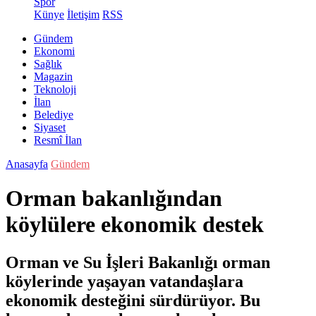
Spor
Künye
İletişim
RSS
Gündem
Ekonomi
Sağlık
Magazin
Teknoloji
İlan
Belediye
Siyaset
Resmî İlan
Anasayfa
Gündem
Orman bakanlığından
köylülere ekonomik destek
Orman ve Su İşleri Bakanlığı orman
köylerinde yaşayan vatandaşlara
ekonomik desteğini sürdürüyor. Bu