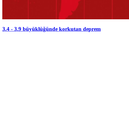
3.4 - 3.9 büyüklüğünde korkutan deprem