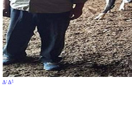
-
+
A
A