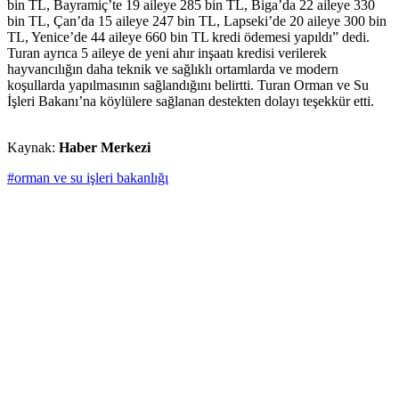
bin TL, Bayramiç’te 19 aileye 285 bin TL, Biga’da 22 aileye 330
bin TL, Çan’da 15 aileye 247 bin TL, Lapseki’de 20 aileye 300 bin
TL, Yenice’de 44 aileye 660 bin TL kredi ödemesi yapıldı” dedi.
Turan ayrıca 5 aileye de yeni ahır inşaatı kredisi verilerek
hayvancılığın daha teknik ve sağlıklı ortamlarda ve modern
koşullarda yapılmasının sağlandığını belirtti. Turan Orman ve Su
İşleri Bakanı’na köylülere sağlanan destekten dolayı teşekkür etti.
Kaynak:
Haber Merkezi
#orman ve su işleri bakanlığı