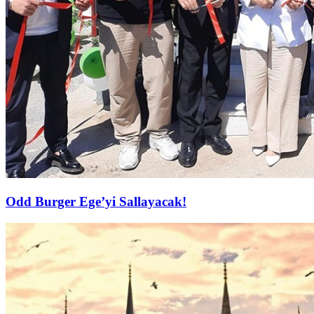
Odd Burger Ege’yi Sallayacak!