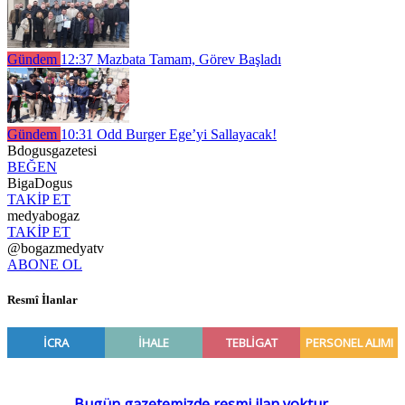
Gündem
12:37
Mazbata Tamam, Görev Başladı
Gündem
10:31
Odd Burger Ege’yi Sallayacak!
Bdogusgazetesi
BEĞEN
BigaDogus
TAKİP ET
medyabogaz
TAKİP ET
@bogazmedyatv
ABONE OL
Resmî İlanlar