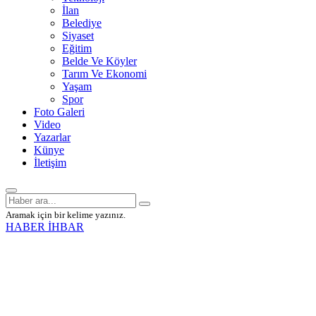
İlan
Belediye
Siyaset
Eğitim
Belde Ve Köyler
Tarım Ve Ekonomi
Yaşam
Spor
Foto Galeri
Video
Yazarlar
Künye
İletişim
Aramak için bir kelime yazınız.
HABER İHBAR