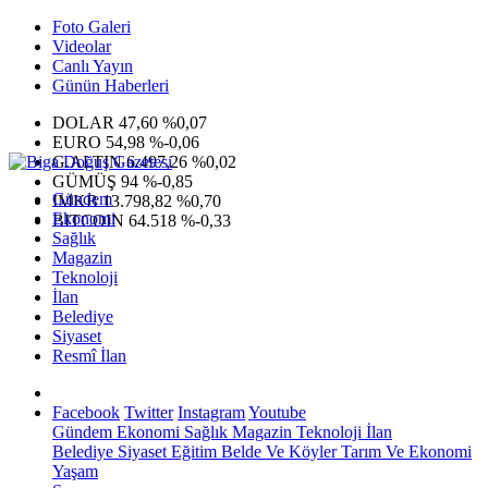
Foto Galeri
Videolar
Canlı Yayın
Günün Haberleri
DOLAR
47,60
%0,07
EURO
54,98
%-0,06
G.ALTIN
6.497,26
%0,02
GÜMÜŞ
94
%-0,85
Gündem
IMKB
13.798,82
%0,70
Ekonomi
BITCOIN
64.518
%-0,33
Sağlık
Magazin
Teknoloji
İlan
Belediye
Siyaset
Resmî İlan
Facebook
Twitter
Instagram
Youtube
Gündem
Ekonomi
Sağlık
Magazin
Teknoloji
İlan
Belediye
Siyaset
Eğitim
Belde Ve Köyler
Tarım Ve Ekonomi
Yaşam