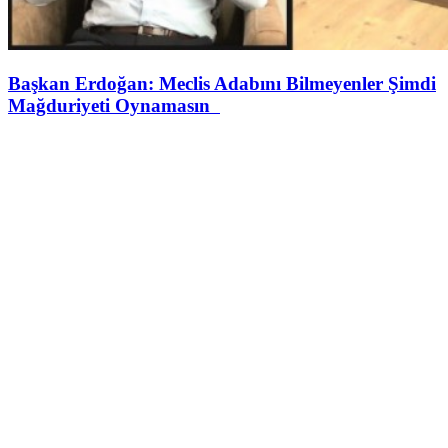
Başkan Erdoğan: Meclis Adabını Bilmeyenler Şimdi
Mağduriyeti Oynamasın