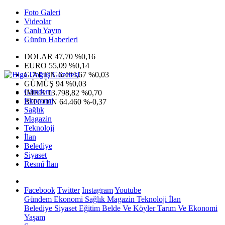
Foto Galeri
Videolar
Canlı Yayın
Günün Haberleri
DOLAR
47,70
%0,16
EURO
55,09
%0,14
G.ALTIN
6.494,67
%0,03
GÜMÜŞ
94
%0,03
Gündem
IMKB
13.798,82
%0,70
Ekonomi
BITCOIN
64.460
%-0,37
Sağlık
Magazin
Teknoloji
İlan
Belediye
Siyaset
Resmî İlan
Facebook
Twitter
Instagram
Youtube
Gündem
Ekonomi
Sağlık
Magazin
Teknoloji
İlan
Belediye
Siyaset
Eğitim
Belde Ve Köyler
Tarım Ve Ekonomi
Yaşam