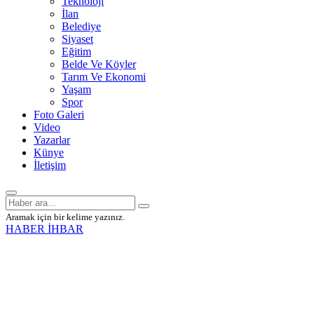
Teknoloji
İlan
Belediye
Siyaset
Eğitim
Belde Ve Köyler
Tarım Ve Ekonomi
Yaşam
Spor
Foto Galeri
Video
Yazarlar
Künye
İletişim
Aramak için bir kelime yazınız.
HABER İHBAR