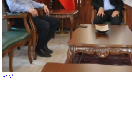
-
+
A
A