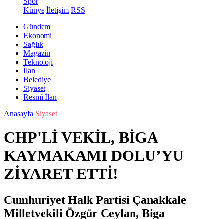
Spor
Künye
İletişim
RSS
Gündem
Ekonomi
Sağlık
Magazin
Teknoloji
İlan
Belediye
Siyaset
Resmî İlan
Anasayfa
Siyaset
CHP'Lİ VEKİL, BİGA
KAYMAKAMI DOLU’YU
ZİYARET ETTİ!
Cumhuriyet Halk Partisi Çanakkale
Milletvekili Özgür Ceylan, Biga