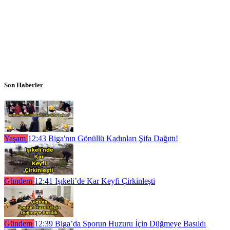
Son Haberler
Yaşam
12:43
Biga'nın Gönüllü Kadınları Şifa Dağıttı!
Gündem
12:41
Işıkeli’de Kar Keyfi Çirkinleşti
Gündem
12:39
Biga’da Sporun Huzuru İçin Düğmeye Basıldı