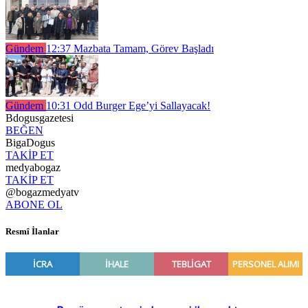
Gündem
12:37
Mazbata Tamam, Görev Başladı
Gündem
10:31
Odd Burger Ege’yi Sallayacak!
Bdogusgazetesi
BEĞEN
BigaDogus
TAKİP ET
medyabogaz
TAKİP ET
@bogazmedyatv
ABONE OL
Resmî İlanlar