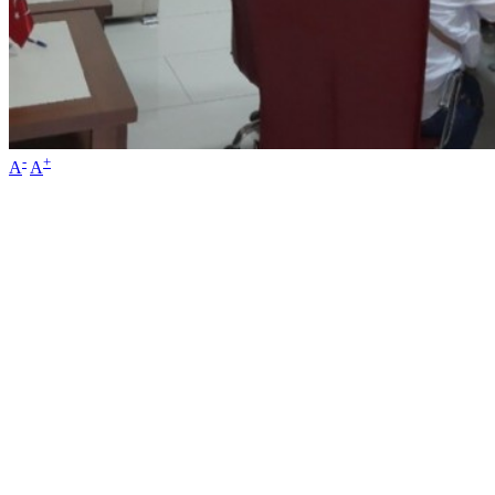
-
+
A
A