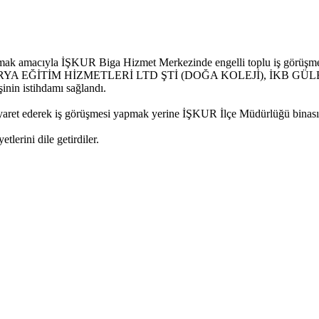
ağlamak amacıyla İŞKUR Biga Hizmet Merkezinde engelli toplu iş görüşm
ERYA EĞİTİM HİZMETLERİ LTD ŞTİ (DOĞA KOLEJİ), İKB GÜ
şinin istihdamı sağlandı.
iyaret ederek iş görüşmesi yapmak yerine İŞKUR İlçe Müdürlüğü binasın
erini dile getirdiler.