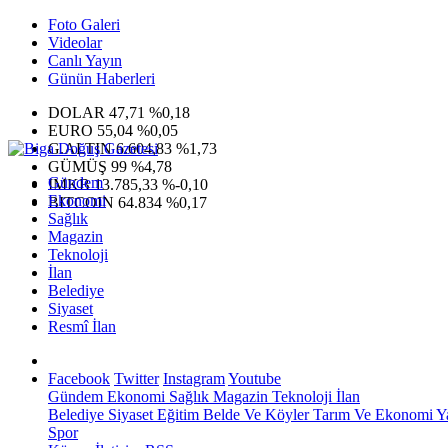
Foto Galeri
Videolar
Canlı Yayın
Günün Haberleri
DOLAR
47,71
%0,18
EURO
55,04
%0,05
G.ALTIN
6.604,83
%1,73
GÜMÜŞ
99
%4,78
Gündem
IMKB
13.785,33
%-0,10
Ekonomi
BITCOIN
64.834
%0,17
Sağlık
Magazin
Teknoloji
İlan
Belediye
Siyaset
Resmî İlan
Facebook
Twitter
Instagram
Youtube
Gündem
Ekonomi
Sağlık
Magazin
Teknoloji
İlan
Belediye
Siyaset
Eğitim
Belde Ve Köyler
Tarım Ve Ekonomi
Y
Spor