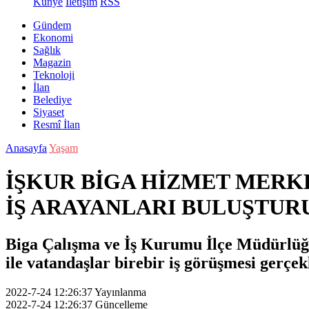
Künye
İletişim
RSS
Gündem
Ekonomi
Sağlık
Magazin
Teknoloji
İlan
Belediye
Siyaset
Resmî İlan
Anasayfa
Yaşam
İŞKUR BİGA HİZMET MERKE
İŞ ARAYANLARI BULUŞTU
Biga Çalışma ve İş Kurumu İlçe Müdürlüğü, 
ile vatandaşlar birebir iş görüşmesi gerçekl
2022-7-24 12:26:37
Yayınlanma
2022-7-24 12:26:37
Güncelleme