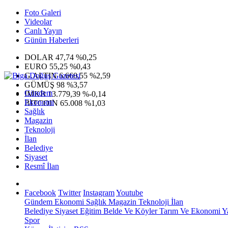
Foto Galeri
Videolar
Canlı Yayın
Günün Haberleri
DOLAR
47,74
%0,25
EURO
55,25
%0,43
G.ALTIN
6.660,55
%2,59
GÜMÜŞ
98
%3,57
Gündem
IMKB
13.779,39
%-0,14
Ekonomi
BITCOIN
65.008
%1,03
Sağlık
Magazin
Teknoloji
İlan
Belediye
Siyaset
Resmî İlan
Facebook
Twitter
Instagram
Youtube
Gündem
Ekonomi
Sağlık
Magazin
Teknoloji
İlan
Belediye
Siyaset
Eğitim
Belde Ve Köyler
Tarım Ve Ekonomi
Y
Spor