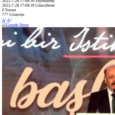
2022-7-28 17:08:39
Yayınlanma
2022-7-28 17:08:39
Güncelleme
0
Yorum
777
Gösterim
-
+
A
A