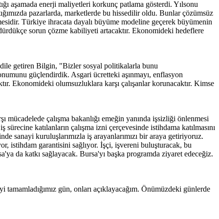
tığı aşamada enerji maliyetleri korkunç patlama gösterdi. Yılsonu
ktığımızda pazarlarda, marketlerde bu hissedilir oldu. Bunlar çözümsüz
dürmesidir. Türkiye ihracata dayalı büyüme modeline geçerek büyümenin
dürdükçe sorun çözme kabiliyeti artacaktır. Ekonomideki hedeflere
e getiren Bilgin, "Bizler sosyal politikalarla bunu
onumunu güçlendirdik. Asgari ücretteki aşınmayı, enflasyon
ktır. Ekonomideki olumsuzluklara karşı çalışanlar korunacaktır. Kimse
karşı mücadelede çalışma bakanlığı emeğin yanında işsizliği önlenmesi
iş sürecine katılanların çalışma izni çerçevesinde istihdama katılmasını
e sanayi kuruluşlarımızla iş arayanlarımızı bir araya getiriyoruz.
r, istihdam garantisini sağlıyor. İşçi, işvereni buluşturacak, bu
sa'ya da katkı sağlayacak. Bursa'yı başka programda ziyaret edeceğiz.
YT'yi tamamladığımız gün, onları açıklayacağım. Önümüzdeki günlerde