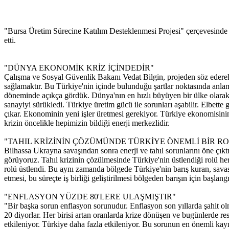
"Bursa Üretim Sürecine Katılım Desteklenmesi Projesi" çerçevesinde B
etti.
"DÜNYA EKONOMİK KRİZ İÇİNDEDİR"
Çalışma ve Sosyal Güvenlik Bakanı Vedat Bilgin, projeden söz ederek, 
sağlamaktır. Bu Türkiye'nin içinde bulunduğu şartlar noktasında anlam
döneminde açıkça gördük. Dünya'nın en hızlı büyüyen bir ülke olarak
sanayiyi sürükledi. Türkiye üretim gücü ile sorunları aşabilir. Elbette
çıkar. Ekonominin yeni işler üretmesi gerekiyor. Türkiye ekonomisini
krizin öncelikle hepimizin bildiği enerji merkezlidir.
"TAHIL KRİZİNİN ÇÖZÜMÜNDE TÜRKİYE ÖNEMLİ BİR R
Bilhassa Ukrayna savaşından sonra enerji ve tahıl sorunlarını öne çık
görüyoruz. Tahıl krizinin çözülmesinde Türkiye'nin üstlendiği rolü her
rolü üstlendi. Bu aynı zamanda bölgede Türkiye'nin barış kuran, sava
etmesi, bu süreçte iş birliği geliştirilmesi bölgeden barışın için başlan
"ENFLASYON YÜZDE 80'LERE ULAŞMIŞTIR"
"Bir başka sorun enflasyon sorunudur. Enflasyon son yıllarda şahit o
20 diyorlar. Her birisi artan oranlarda krize dönüşen ve bugünlerde r
etkileniyor. Türkiye daha fazla etkileniyor. Bu sorunun en önemli kayna