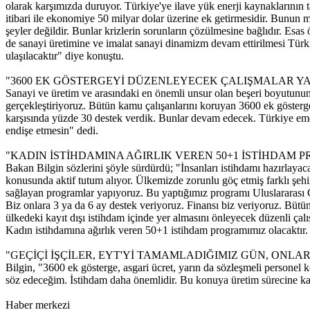
olarak karşımızda duruyor. Türkiye'ye ilave yük enerji kaynaklarının t
itibari ile ekonomiye 50 milyar dolar üzerine ek getirmesidir. Bunun 
şeyler değildir. Bunlar krizlerin sorunların çözülmesine bağlıdır. Es
de sanayi üretimine ve imalat sanayi dinamizm devam ettirilmesi Türk
ulaşılacaktır" diye konuştu.
"3600 EK GÖSTERGEYİ DÜZENLEYECEK ÇALIŞMALAR YA
Sanayi ve üretim ve arasındaki en önemli unsur olan beşeri boyutunun 
gerçekleştiriyoruz. Bütün kamu çalışanlarını koruyan 3600 ek göster
karşısında yüzde 30 destek verdik. Bunlar devam edecek. Türkiye emek
endişe etmesin" dedi.
"KADIN İSTİHDAMINA AĞIRLIK VEREN 50+1 İSTİHDAM
Bakan Bilgin sözlerini şöyle sürdürdü; "İnsanları istihdamı hazırlayac
konusunda aktif tutum alıyor. Ülkemizde zorunlu göç etmiş farklı şehirl
sağlayan programlar yapıyoruz. Bu yaptığımız programı Uluslararası Gö
Biz onlara 3 ya da 6 ay destek veriyoruz. Finansı biz veriyoruz. Bütün 
ülkedeki kayıt dışı istihdam içinde yer almasını önleyecek düzenli ça
Kadın istihdamına ağırlık veren 50+1 istihdam programımız olacaktır. O
"GEÇİÇİ İŞÇİLER, EYT'Yİ TAMAMLADIĞIMIZ GÜN, ONLA
Bilgin, "3600 ek gösterge, asgari ücret, yarın da sözleşmeli persone
söz edeceğim. İstihdam daha önemlidir. Bu konuya üretim sürecine katı
Haber merkezi