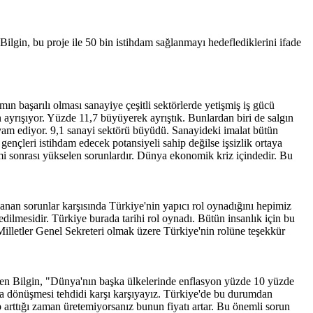
gin, bu proje ile 50 bin istihdam sağlanmayı hedeflediklerini ifade
 başarılı olması sanayiye çeşitli sektörlerde yetişmiş iş gücü
 ayrışıyor. Yüzde 11,7 büyüyerek ayrıştık. Bunlardan biri de salgın
am ediyor. 9,1 sanayi sektörü büyüdü. Sanayideki imalat bütün
gençleri istihdam edecek potansiyeli sahip değilse işsizlik ortaya
mi sonrası yükselen sorunlardır. Dünya ekonomik kriz içindedir. Bu
anan sorunlar karşısında Türkiye'nin yapıcı rol oynadığını hepimiz
dilmesidir. Türkiye burada tarihi rol oynadı. Bütün insanlık için bu
illetler Genel Sekreteri olmak üzere Türkiye'nin rolüne teşekkür
iyen Bilgin, "Dünya'nın başka ülkelerinde enflasyon yüzde 10 yüzde
ına dönüşmesi tehdidi karşı karşıyayız. Türkiye'de bu durumdan
ep arttığı zaman üretemiyorsanız bunun fiyatı artar. Bu önemli sorun