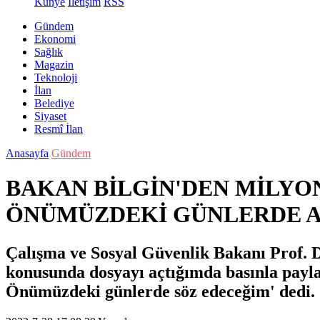
Künye
İletişim
RSS
Gündem
Ekonomi
Sağlık
Magazin
Teknoloji
İlan
Belediye
Siyaset
Resmî İlan
Anasayfa
Gündem
BAKAN BİLGİN'DEN MİLYO
ÖNÜMÜZDEKİ GÜNLERDE 
Çalışma ve Sosyal Güvenlik Bakanı Prof. Dr
konusunda dosyayı açtığımda basınla payla
Önümüzdeki günlerde söz edeceğim' dedi.