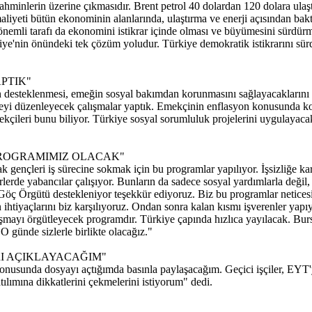
ahminlerin üzerine çıkmasıdır. Brent petrol 40 dolardan 120 dolara ulaş
maliyeti bütün ekonominin alanlarında, ulaştırma ve enerji açısından ba
as önemli tarafı da ekonomini istikrar içinde olması ve büyümesini sür
iye'nin önündeki tek çözüm yoludur. Türkiye demokratik istikrarını sür
PTIK"
desteklenmesi, emeğin sosyal bakımdan korunmasını sağlayacaklarını dil
geyi düzenleyecek çalışmalar yaptık. Emekçinin enflasyon konusunda k
çileri bunu biliyor. Türkiye sosyal sorumluluk projelerini uygulayaca
 PROGRAMIMIZ OLACAK"
ak gençleri iş sürecine sokmak için bu programlar yapılıyor. İşsizliğe 
erde yabancılar çalışıyor. Bunların da sadece sosyal yardımlarla değil, 
ç Örgütü destekleniyor teşekkür ediyoruz. Biz bu programlar neticesind
ihtiyaçlarını biz karşılıyoruz. Ondan sonra kalan kısmı işverenler yapıyo
lışmayı örgütleyecek programdır. Türkiye çapında hızlıca yayılacak. Bur
 günde sizlerle birlikte olacağız."
RI AÇIKLAYACAĞIM"
l konusunda dosyayı açtığımda basınla paylaşacağım. Geçici işçiler, E
lımına dikkatlerini çekmelerini istiyorum" dedi.