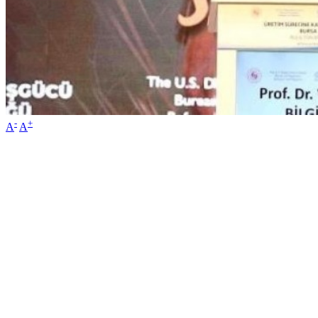
-
+
A
A