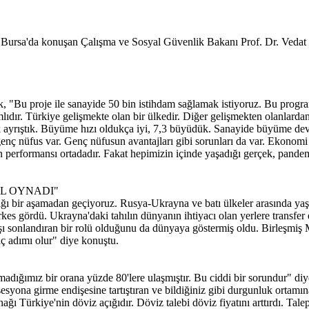
ursa'da konuşan Çalışma ve Sosyal Güvenlik Bakanı Prof. Dr. Vedat Bil
"Bu proje ile sanayide 50 bin istihdam sağlamak istiyoruz. Bu programın
lıdır. Türkiye gelişmekte olan bir ülkedir. Diğer gelişmekten olanlardan
 ayrıştık. Büyüme hızı oldukça iyi, 7,3 büyüdük. Sanayide büyüme dev
 genç nüfus var. Genç nüfusun avantajları gibi sorunları da var. Ekonomi 
n performansı ortadadır. Fakat hepimizin içinde yaşadığı gerçek, pande
OL OYNADI"
tığı bir aşamadan geçiyoruz. Rusya-Ukrayna ve batı ülkeler arasında yaş
kes gördü. Ukrayna'daki tahılın dünyanın ihtiyacı olan yerlere transfer e
şı sonlandıran bir rolü olduğunu da dünyaya göstermiş oldu. Birleşmiş M
gıç adımı olur" diye konuştu.
lmadığımız bir orana yüzde 80'lere ulaşmıştır. Bu ciddi bir sorundur" d
esesyona girme endişesine tartıştıran ve bildiğiniz gibi durgunluk ortam
ğı Türkiye'nin döviz açığıdır. Döviz talebi döviz fiyatını arttırdı. Tal