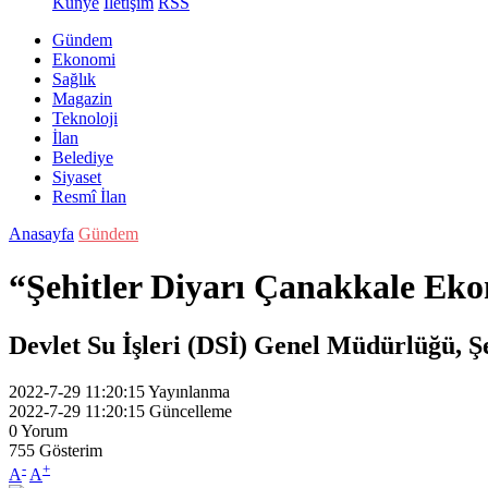
Künye
İletişim
RSS
Gündem
Ekonomi
Sağlık
Magazin
Teknoloji
İlan
Belediye
Siyaset
Resmî İlan
Anasayfa
Gündem
“Şehitler Diyarı Çanakkale Ek
Devlet Su İşleri (DSİ) Genel Müdürlüğü, Şe
2022-7-29 11:20:15
Yayınlanma
2022-7-29 11:20:15
Güncelleme
0
Yorum
755
Gösterim
-
+
A
A