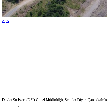
-
+
A
A
Devlet Su İşleri (DSİ) Genel Müdürlüğü, Şehitler Diyarı Çanakkale’ni