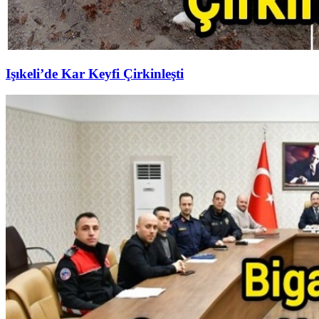
Işıkeli’de Kar Keyfi Çirkinleşti