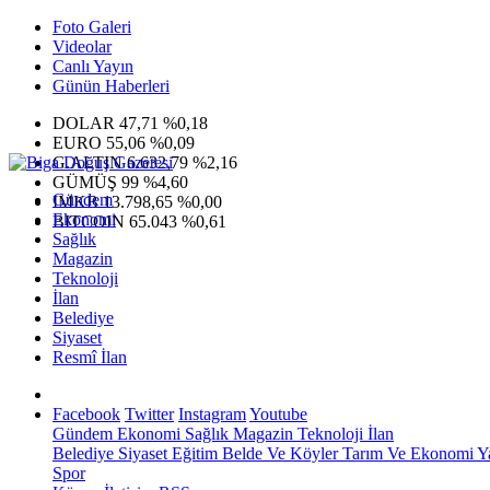
Foto Galeri
Videolar
Canlı Yayın
Günün Haberleri
DOLAR
47,71
%0,18
EURO
55,06
%0,09
G.ALTIN
6.632,79
%2,16
GÜMÜŞ
99
%4,60
Gündem
IMKB
13.798,65
%0,00
Ekonomi
BITCOIN
65.043
%0,61
Sağlık
Magazin
Teknoloji
İlan
Belediye
Siyaset
Resmî İlan
Facebook
Twitter
Instagram
Youtube
Gündem
Ekonomi
Sağlık
Magazin
Teknoloji
İlan
Belediye
Siyaset
Eğitim
Belde Ve Köyler
Tarım Ve Ekonomi
Y
Spor