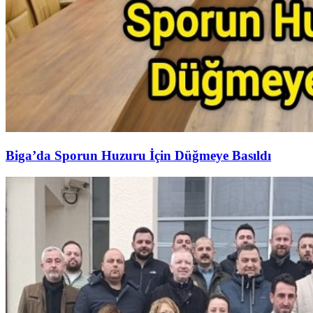
Biga’da Sporun Huzuru İçin Düğmeye Basıldı