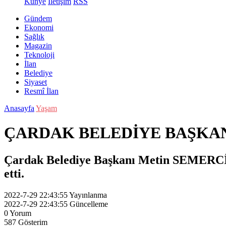
Künye
İletişim
RSS
Gündem
Ekonomi
Sağlık
Magazin
Teknoloji
İlan
Belediye
Siyaset
Resmî İlan
Anasayfa
Yaşam
ÇARDAK BELEDİYE BAŞKANI
Çardak Belediye Başkanı Metin SEMERCİ
etti.
2022-7-29 22:43:55
Yayınlanma
2022-7-29 22:43:55
Güncelleme
0
Yorum
587
Gösterim