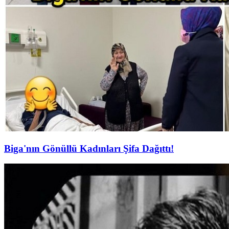
Biga'nın Gönüllü Kadınları Şifa Dağıttı!