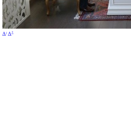
-
+
A
A