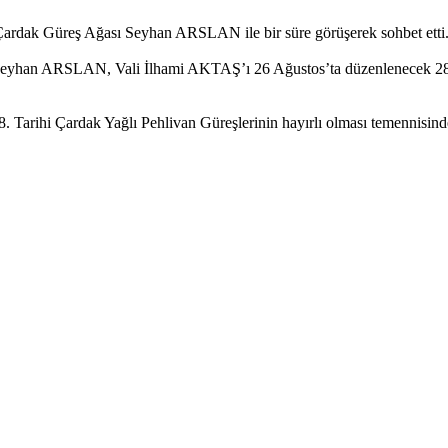
dak Güreş Ağası Seyhan ARSLAN ile bir süre görüşerek sohbet etti
han ARSLAN, Vali İlhami AKTAŞ’ı 26 Ağustos’ta düzenlenecek 288. 
8. Tarihi Çardak Yağlı Pehlivan Güreşlerinin hayırlı olması temenni