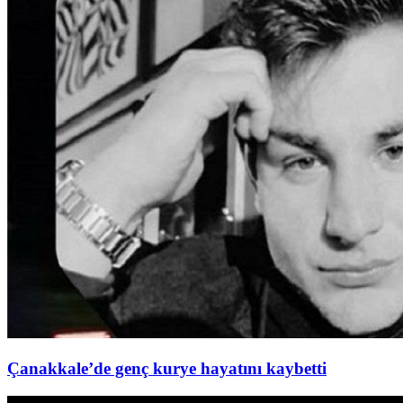
Çanakkale’de genç kurye hayatını kaybetti