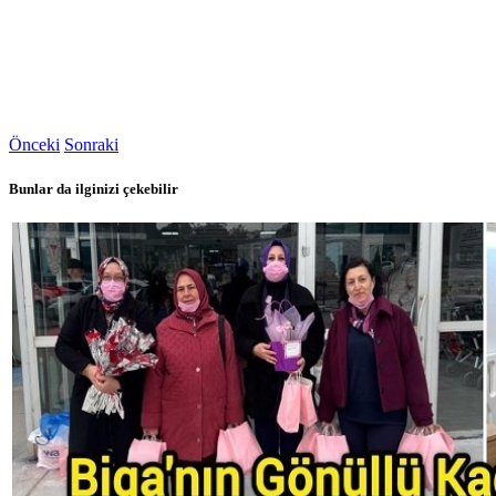
Önceki
Sonraki
Bunlar da ilginizi çekebilir