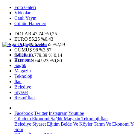
Foto Galeri
Videolar
Canlı Yayın
Günün Haberleri
DOLAR
47,74
%0,25
EURO
55,25
%0,43
G.ALTIN
6.660,55
%2,59
GÜMÜŞ
98
%3,57
Gündem
IMKB
13.779,39
%-0,14
Ekonomi
BITCOIN
64.923
%0,80
Sağlık
Magazin
Teknoloji
İlan
Belediye
Siyaset
Resmî İlan
Facebook
Twitter
Instagram
Youtube
Gündem
Ekonomi
Sağlık
Magazin
Teknoloji
İlan
Belediye
Siyaset
Eğitim
Belde Ve Köyler
Tarım Ve Ekonomi
Y
Spor