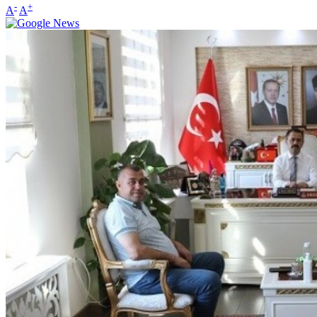
-
+
A
A