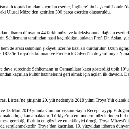
manlı topraklarından kaçırılan eserler, İngiltere’nin başkenti Londra’
i Ulusal Müze’den getirilen 300 parça eserden oluşturuldu.
ıldan itibaren dünyanın 44 farklı müze ve koleksiyonuna dağılan eserle
rin Schliemann tarafından nasıl kaçırıldığını anlatan Prof. Dr. Aslan, şun
n hem de arazi sahibinin şikâyeti üzerine kazıları durdurulur. Uzun uğ
 1873’te Troya’da bulunan ve Frederick Calvert’in de yardımıyla Yunan
 dava sürecinde Schliemann’ın Osmanlılara karşı gösterdiği tipik 19’un
ından kaçırılan kültür hazinelerini geri almak için açılan ilk davadır. D
Listesi’ne girişinin 20. yılı nedeniyle 2018 yılını Troya Yılı olarak il
di ve 18 Mart 2019 yılında Cumhurbaşkanı Sayın Recep Tayyip Erdoğan ta
çıkmamaktadır, çıkamamaktadır. Türkiye’nin en modern müzelerinden biri o
enmesi gerektiği fikrinin en güzel ve en etkileyici örneği Troya Müzesi’
larda sergilenmektedir. Troya’dan kaçırılan, 19. yüzyıldan itibaren düny