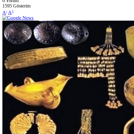
0
Yorum
1595
Gösterim
-
+
A
A