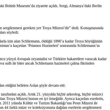
daki British Museum’da ziyarete açıldı. Sergi, Almanya’daki Berlin
rin sergilenmesi gereken yer Troya Müzesi’dir” dedi. Konuşmasında
ları söyledi:
raşlarla izin alan Schliemann, öldüğü 1890’a kadar Troya höyüğünün
istan’a kaçırılan ‘Priamos Hazineleri’ sonrasında Schliemann’ın
cu yüzyıl Avrupalı oryantalist ve Türklere hakaretlere varacak kadar
ava sulh ile biter ancak Schliemann hazineleri çalma fikrinden
an ettiğini belirten Aslan şöyle devam etti:
rafından açıldı. Artık 21. yüzyılda hiçbir arkeolog, hiçbir müzeci
lan Troya Müzesi bunun en iyi örneğidir. Ayrıca kaçırılan eserlerin,
dir. 2011 yılında Kültür ve Turizm Bakanlığı’nın Penn Müzesi ile
anın 44 farklı müze ve koleksiyonuna dağılan eserlerin sergilenmesi