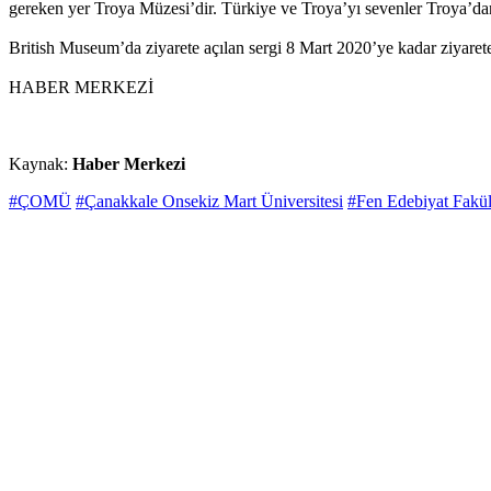
gereken yer Troya Müzesi’dir. Türkiye ve Troya’yı sevenler Troya’dan
British Museum’da ziyarete açılan sergi 8 Mart 2020’ye kadar ziyarete
HABER MERKEZİ
Kaynak:
Haber Merkezi
#ÇOMÜ
#Çanakkale Onsekiz Mart Üniversitesi
#Fen Edebiyat Fakül