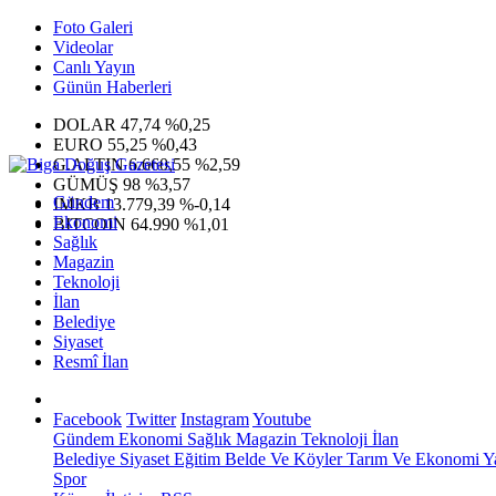
Foto Galeri
Videolar
Canlı Yayın
Günün Haberleri
DOLAR
47,74
%0,25
EURO
55,25
%0,43
G.ALTIN
6.660,55
%2,59
GÜMÜŞ
98
%3,57
Gündem
IMKB
13.779,39
%-0,14
Ekonomi
BITCOIN
64.990
%1,01
Sağlık
Magazin
Teknoloji
İlan
Belediye
Siyaset
Resmî İlan
Facebook
Twitter
Instagram
Youtube
Gündem
Ekonomi
Sağlık
Magazin
Teknoloji
İlan
Belediye
Siyaset
Eğitim
Belde Ve Köyler
Tarım Ve Ekonomi
Y
Spor