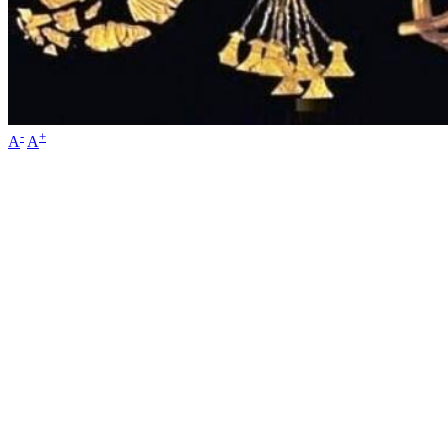
-
+
A
A