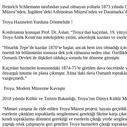
Heinrich Schliemann tarafından yasal olmayan yollarla 1873 yılında Os
Müzesi’nden, İngiltere’deki Ashmolean Müzesi’nden ve Danimarka’dak
Troya Hazineleri Yurduna Dönmelidir !
Konferansta konuşan Prof. Dr. Aslan; “Troya’dan kaçırılan, 19. yüzy
Troya Antik Kenti’nin mitolojideki yerini, arkeolojik kazıları ve eserle
“Hisarlık Tepe’de kazılar 1870’te başlar, ancak hem izni olmadığı içi
önemli bir bölümünün sonsuza dek yok olmasına neden olur. Özellikle
Osmanlı Devleti ile ilişkileri oldukça sorunlu bir döneme girmiştir.
Kaçırılan hazineler konusundaki 1874-75’te görülen dava öncesinde ve
önyargılı tutumu ön plana çıkmıştır. Atina’daki dava Osmanlı topraklar
vazgeçmedi.”
Troya, Modern Müzesine Kavuştu
2018 yılında Kültür ve Turizm Bakanlığı, Troya’nın Dünya Kültür Mirası 
“Mimari yarışma ile elde edilen Troya Müzesi projesi, hayata geçiril
eserlerin çıktıkları topraklarda sergilenmesi gerektiği fikrine karşı 
kendi topraklarına dönmesi gerektiği ve eserlerin çıktığı yerde sergil
yaptığı ortak çalışmayla geri getirilen Troya hazineleri çıktığı toprak