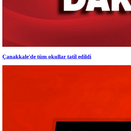
Çanakkale'de tüm okullar tatil edildi