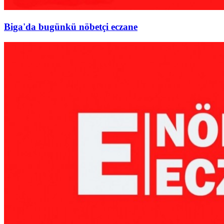
Biga'da bugünkü nöbetçi eczane