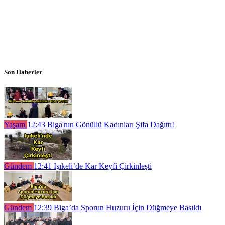
Son Haberler
Yaşam
12:43
Biga'nın Gönüllü Kadınları Şifa Dağıttı!
Gündem
12:41
Işıkeli’de Kar Keyfi Çirkinleşti
Gündem
12:39
Biga’da Sporun Huzuru İçin Düğmeye Basıldı