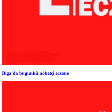
Biga'da bugünkü nöbetçi eczane