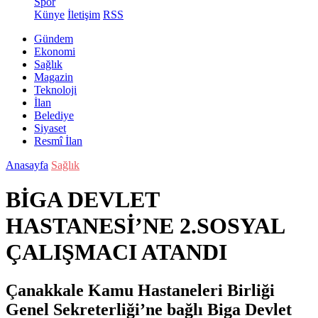
Spor
Künye
İletişim
RSS
Gündem
Ekonomi
Sağlık
Magazin
Teknoloji
İlan
Belediye
Siyaset
Resmî İlan
Anasayfa
Sağlık
BİGA DEVLET
HASTANESİ’NE 2.SOSYAL
ÇALIŞMACI ATANDI
Çanakkale Kamu Hastaneleri Birliği
Genel Sekreterliği’ne bağlı Biga Devlet