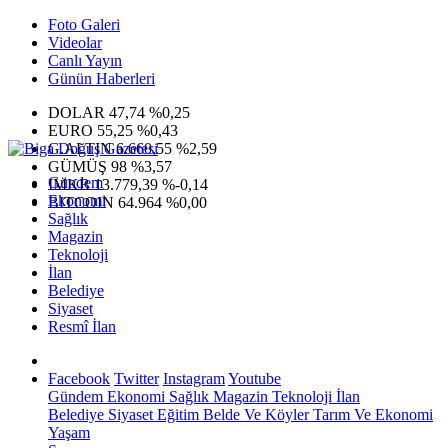
Foto Galeri
Videolar
Canlı Yayın
Günün Haberleri
DOLAR
47,74
%0,25
EURO
55,25
%0,43
G.ALTIN
6.660,55
%2,59
GÜMÜŞ
98
%3,57
Gündem
IMKB
13.779,39
%-0,14
Ekonomi
BITCOIN
64.964
%0,00
Sağlık
Magazin
Teknoloji
İlan
Belediye
Siyaset
Resmî İlan
Facebook
Twitter
Instagram
Youtube
Gündem
Ekonomi
Sağlık
Magazin
Teknoloji
İlan
Belediye
Siyaset
Eğitim
Belde Ve Köyler
Tarım Ve Ekonomi
Yaşam