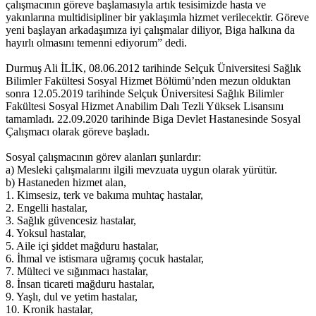
çalışmacının göreve başlamasıyla artık tesisimizde hasta ve
yakınlarına multidisipliner bir yaklaşımla hizmet verilecektir. Göreve
yeni başlayan arkadaşımıza iyi çalışmalar diliyor, Biga halkına da
hayırlı olmasını temenni ediyorum” dedi.
Durmuş Ali İLİK, 08.06.2012 tarihinde Selçuk Üniversitesi Sağlık
Bilimler Fakültesi Sosyal Hizmet Bölümü’nden mezun olduktan
sonra 12.05.2019 tarihinde Selçuk Üniversitesi Sağlık Bilimler
Fakültesi Sosyal Hizmet Anabilim Dalı Tezli Yüksek Lisansını
tamamladı. 22.09.2020 tarihinde Biga Devlet Hastanesinde Sosyal
Çalışmacı olarak göreve başladı.
Sosyal çalışmacının görev alanları şunlardır:
a) Mesleki çalışmalarını ilgili mevzuata uygun olarak yürütür.
b) Hastaneden hizmet alan,
1. Kimsesiz, terk ve bakıma muhtaç hastalar,
2. Engelli hastalar,
3. Sağlık güvencesiz hastalar,
4. Yoksul hastalar,
5. Aile içi şiddet mağduru hastalar,
6. İhmal ve istismara uğramış çocuk hastalar,
7. Mülteci ve sığınmacı hastalar,
8. İnsan ticareti mağduru hastalar,
9. Yaşlı, dul ve yetim hastalar,
10. Kronik hastalar,