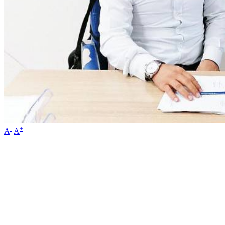
-
+
A
A