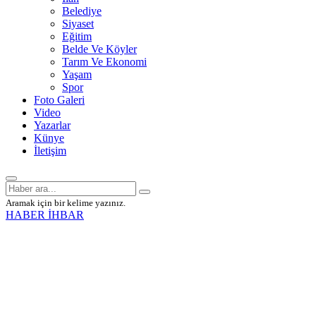
Belediye
Siyaset
Eğitim
Belde Ve Köyler
Tarım Ve Ekonomi
Yaşam
Spor
Foto Galeri
Video
Yazarlar
Künye
İletişim
Aramak için bir kelime yazınız.
HABER İHBAR