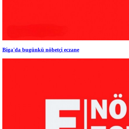
Biga'da bugünkü nöbetçi eczane