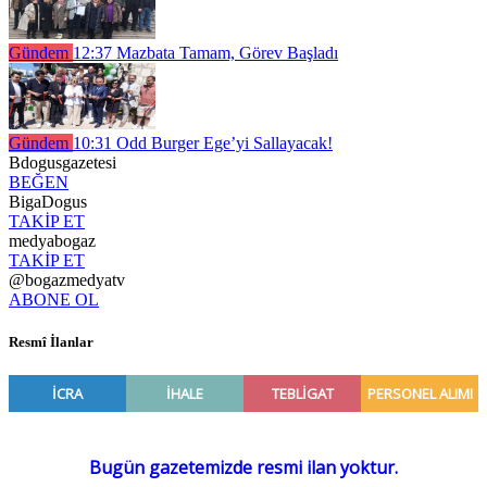
Gündem
12:37
Mazbata Tamam, Görev Başladı
Gündem
10:31
Odd Burger Ege’yi Sallayacak!
Bdogusgazetesi
BEĞEN
BigaDogus
TAKİP ET
medyabogaz
TAKİP ET
@bogazmedyatv
ABONE OL
Resmî İlanlar