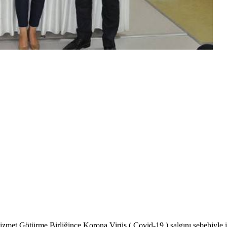
et Götürme Birliğince Korona Virüs ( Covid-19 ) salgını sebebiyle i