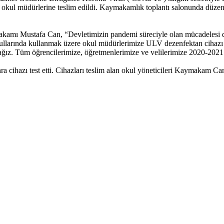
 okul müdürlerine teslim edildi. Kaymakamlık toplantı salonunda düz
makamı Mustafa Can, “Devletimizin pandemi süreciyle olan mücadelesi
arında kullanmak üzere okul müdürlerimize ULV dezenfektan cihazı ve d
cağız. Tüm öğrencilerimize, öğretmenlerimize ve velilerimize 2020-2021 
 cihazı test etti. Cihazları teslim alan okul yöneticileri Kaymakam Can