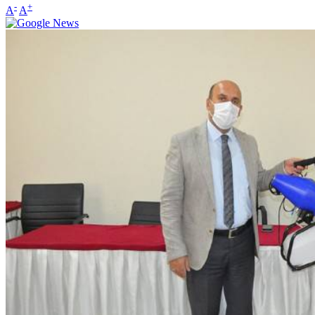
-
+
A
A