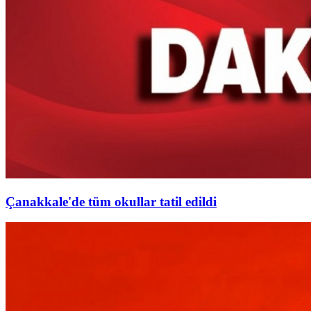
Çanakkale'de tüm okullar tatil edildi