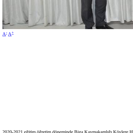
-
+
A
A
2020-2021 eğitim öğretim döneminde Biga Kaymakamlığı Köylere Hizm