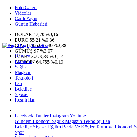
Foto Galeri
Videolar
Canlı Yayın
Günün Haberleri
DOLAR
47,70
%0,16
EURO
55,21
%0,36
G.ALTIN
6.647,39
%2,38
GÜMÜŞ
97
%3,07
Gündem
IMKB
13.779,39
%-0,14
Ekonomi
BITCOIN
64.755
%0,19
Sağlık
Magazin
Teknoloji
İlan
Belediye
Siyaset
Resmî İlan
Facebook
Twitter
Instagram
Youtube
Gündem
Ekonomi
Sağlık
Magazin
Teknoloji
İlan
Belediye
Siyaset
Eğitim
Belde Ve Köyler
Tarım Ve Ekonomi
Y
Spor