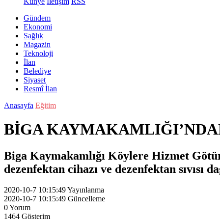
Künye
İletişim
RSS
Gündem
Ekonomi
Sağlık
Magazin
Teknoloji
İlan
Belediye
Siyaset
Resmî İlan
Anasayfa
Eğitim
BİGA KAYMAKAMLIĞI’NDA
Biga Kaymakamlığı Köylere Hizmet Götürm
dezenfektan cihazı ve dezenfektan sıvısı dağ
2020-10-7 10:15:49
Yayınlanma
2020-10-7 10:15:49
Güncelleme
0
Yorum
1464
Gösterim