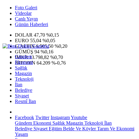
Foto Galeri
Videolar
Canlı Yayın
Günün Haberleri
DOLAR
47,70
%0,15
EURO
55,04
%0,05
G.ALTIN
6.505,50
%0,20
GÜMÜŞ
94
%0,16
Gündem
IMKB
13.798,82
%0,70
Ekonomi
BITCOIN
64.209
%-0,76
Sağlık
Magazin
Teknoloji
İlan
Belediye
Siyaset
Resmî İlan
Facebook
Twitter
Instagram
Youtube
Gündem
Ekonomi
Sağlık
Magazin
Teknoloji
İlan
Belediye
Siyaset
Eğitim
Belde Ve Köyler
Tarım Ve Ekonomi
Yaşam