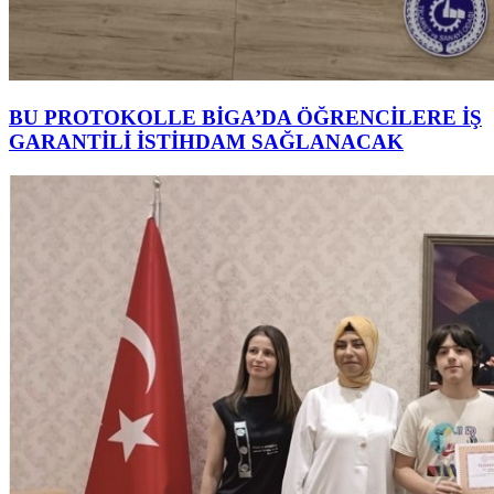
BU PROTOKOLLE BİGA’DA ÖĞRENCİLERE İŞ
GARANTİLİ İSTİHDAM SAĞLANACAK