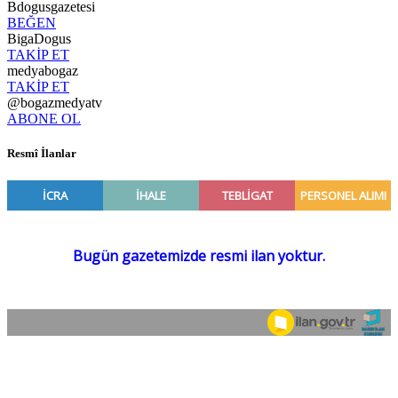
Bdogusgazetesi
BEĞEN
BigaDogus
TAKİP ET
medyabogaz
TAKİP ET
@bogazmedyatv
ABONE OL
Resmî İlanlar