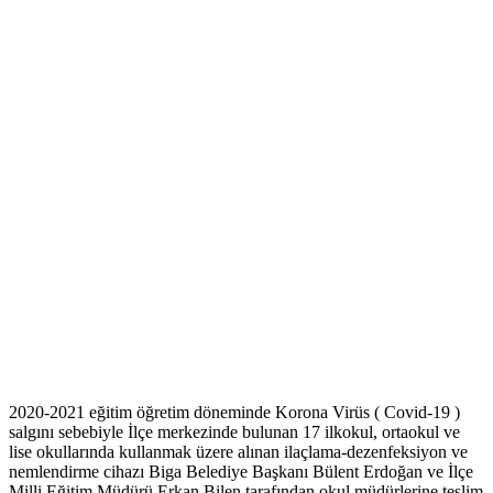
2020-2021 eğitim öğretim döneminde Korona Virüs ( Covid-19 )
salgını sebebiyle İlçe merkezinde bulunan 17 ilkokul, ortaokul ve
lise okullarında kullanmak üzere alınan ilaçlama-dezenfeksiyon ve
nemlendirme cihazı Biga Belediye Başkanı Bülent Erdoğan ve İlçe
Milli Eğitim Müdürü Erkan Bilen tarafından okul müdürlerine teslim