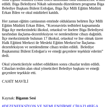
edildi. Biga Belediyesi Nikah salonunda düzenlenen programa Biga
Belediye Başkanı Bülent Erdoğan, Biga İlçe Milli Eğitim Müdürü
Erkan Bilen ve okul müdürleri katıldı.
Her zaman eğitim camiasının emrinde olduklarını belirten İlçe Milli
Eğitim Müdürü Erkan Bilen, “Koronavirüs tedbirleri kapsamında
Biga ilçe merkezindeki ilkokul, ortaokul ve liselere Biga Belediyesi
tarafından ilaçlama-dezenfeksiyon ve nemlendirme cihazı dağıtıldı.
İlçe merkezimizde bulunan 17 ilkokul, ortaokul ve lise olmak üzere
Halk Eğitimi Merkezi ile Mesleki Eğitim Merkezi'ne İlaçlama-
dezenfeksiyon ve nemlendirme cihazı teslim edildi. Belediye
Başkanımız Bülent Erdoğan'a ve emeği geçenlere teşekkür ederim”
dedi.
Okul yöneticileriyle sohbet edildikten sonra cihazlar teslim edildi.
Cihazları teslim alan okul yöneticileri Belediye başkanı ve emeği
geçenlere teşekkür etti.
CAHİT MAVİLİ
Kaynak:
Biganın Sesi
#DEZENFEKSİYON VE NEMLENDİRME CİHAZI
#BİGA