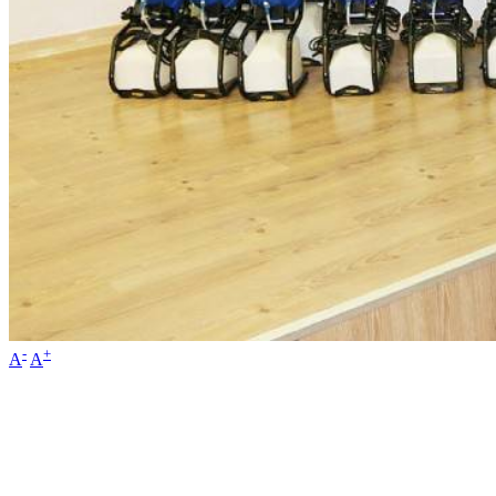
-
+
A
A