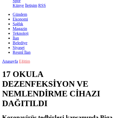
Spor
Künye
İletişim
RSS
Gündem
Ekonomi
Sağlık
Magazin
Teknoloji
İlan
Belediye
Siyaset
Resmî İlan
Anasayfa
Eğitim
17 OKULA
DEZENFEKSİYON VE
NEMLENDİRME CİHAZI
DAĞITILDI
Koronavirüs tedbirleri kapsamında Biga