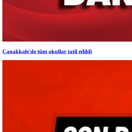
Çanakkale'de tüm okullar tatil edildi