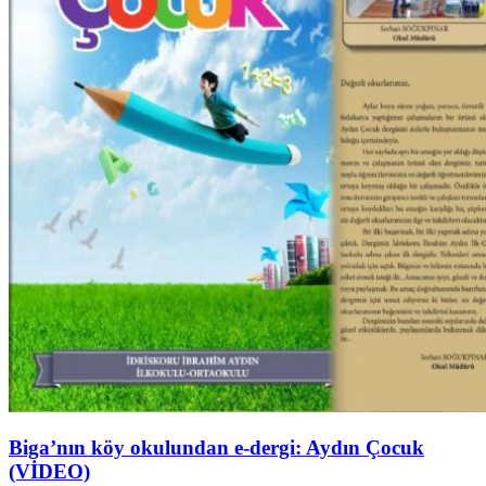
Biga’nın köy okulundan e-dergi: Aydın Çocuk
(VİDEO)