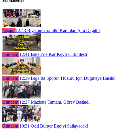
Son Haberler
Yaşam
12:43
Biga'nın Gönüllü Kadınları Şifa Dağıttı!
Gündem
12:41
Işıkeli’de Kar Keyfi Çirkinleşti
Gündem
12:39
Biga’da Sporun Huzuru İçin Düğmeye Basıldı
Gündem
12:37
Mazbata Tamam, Görev Başladı
Gündem
10:31
Odd Burger Ege’yi Sallayacak!