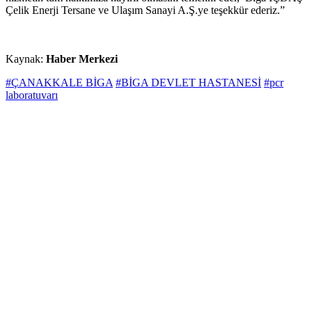
Çelik Enerji Tersane ve Ulaşım Sanayi A.Ş.ye teşekkür ederiz.”
Kaynak:
Haber Merkezi
#ÇANAKKALE BİGA
#BİGA DEVLET HASTANESİ
#pcr
laboratuvarı