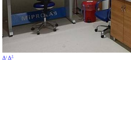
-
+
A
A