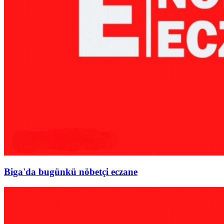
Biga'da bugünkü nöbetçi eczane