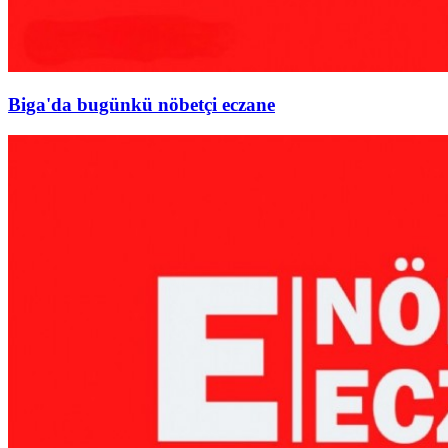
Biga'da bugünkü nöbetçi eczane