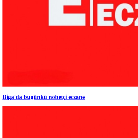
Biga'da bugünkü nöbetçi eczane