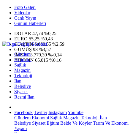
Foto Galeri
Videolar
Canlı Yayın
Günün Haberleri
DOLAR
47,74
%0,25
EURO
55,25
%0,43
G.ALTIN
6.660,55
%2,59
GÜMÜŞ
98
%3,57
Gündem
IMKB
13.779,39
%-0,14
Ekonomi
BITCOIN
65.015
%0,16
Sağlık
Magazin
Teknoloji
İlan
Belediye
Siyaset
Resmî İlan
Facebook
Twitter
Instagram
Youtube
Gündem
Ekonomi
Sağlık
Magazin
Teknoloji
İlan
Belediye
Siyaset
Eğitim
Belde Ve Köyler
Tarım Ve Ekonomi
Yaşam