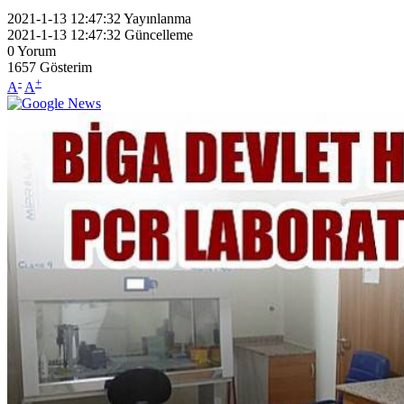
2021-1-13 12:47:32
Yayınlanma
2021-1-13 12:47:32
Güncelleme
0
Yorum
1657
Gösterim
-
+
A
A