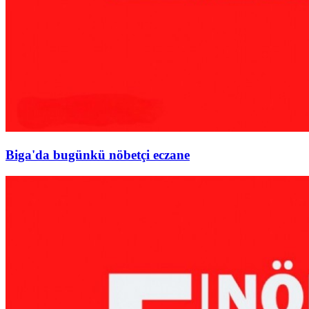
Biga'da bugünkü nöbetçi eczane