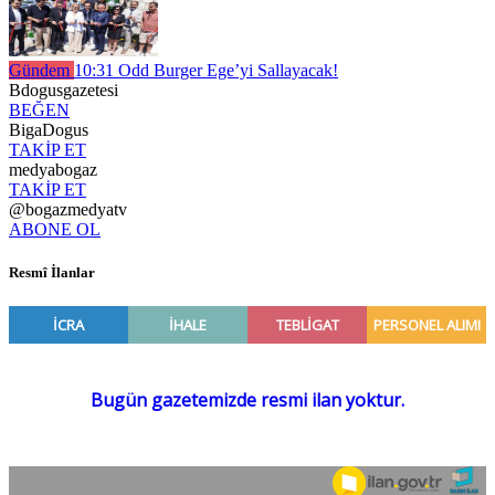
Gündem
10:31
Odd Burger Ege’yi Sallayacak!
Bdogusgazetesi
BEĞEN
BigaDogus
TAKİP ET
medyabogaz
TAKİP ET
@bogazmedyatv
ABONE OL
Resmî İlanlar