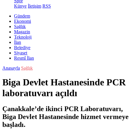
Spor
Künye
İletişim
RSS
Gündem
Ekonomi
Sağlık
Magazin
Teknoloji
İlan
Belediye
Siyaset
Resmî İlan
Anasayfa
Sağlık
Biga Devlet Hastanesinde PCR
laboratuvarı açıldı
Çanakkale’de ikinci PCR Laboratuvarı,
Biga Devlet Hastanesinde hizmet vermeye
başladı.