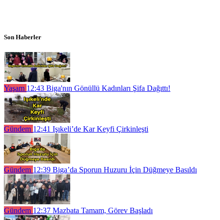
Son Haberler
Yaşam
12:43
Biga'nın Gönüllü Kadınları Şifa Dağıttı!
Gündem
12:41
Işıkeli’de Kar Keyfi Çirkinleşti
Gündem
12:39
Biga’da Sporun Huzuru İçin Düğmeye Basıldı
Gündem
12:37
Mazbata Tamam, Görev Başladı