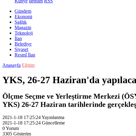
Künye
İletişim
RSS
Gündem
Ekonomi
Sağlık
Magazin
Teknoloji
İlan
Belediye
Siyaset
Resmî İlan
Anasayfa
Eğitim
YKS, 26-27 Haziran'da yapılac
Ölçme Seçme ve Yerleştirme Merkezi (ÖSY
YKS) 26-27 Haziran tarihlerinde gerçekleşt
2021-1-18 17:25:24
Yayınlanma
2021-1-18 17:25:24
Güncelleme
0
Yorum
3305
Gösterim