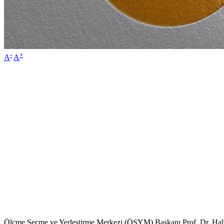
-
+
A
A
Ölçme Seçme ve Yerleştirme Merkezi (ÖSYM) Başkanı Prof. Dr. Halis