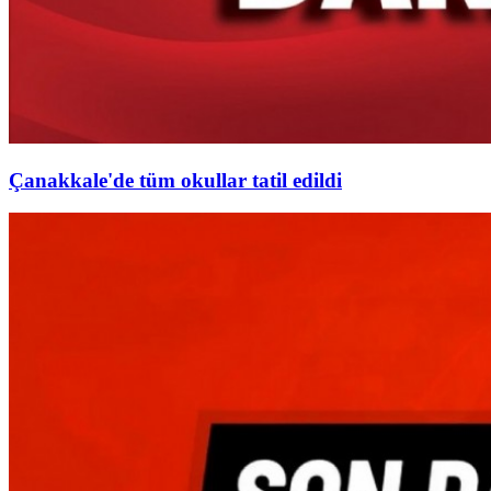
Çanakkale'de tüm okullar tatil edildi