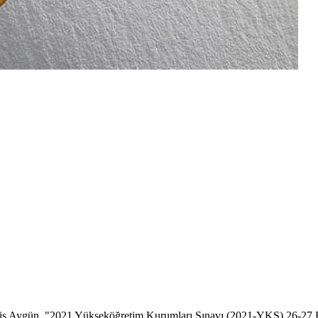
 Aygün, "2021 Yükseköğretim Kurumları Sınavı (2021-YKS) 26-27 Hazir