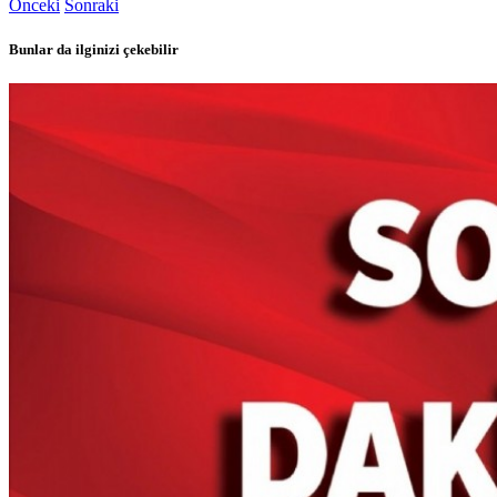
Önceki
Sonraki
Bunlar da ilginizi çekebilir