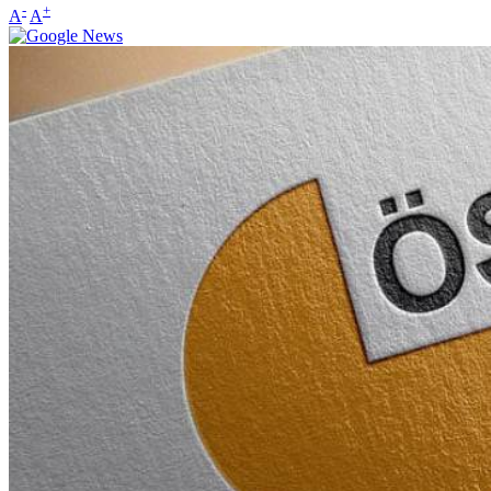
-
+
A
A