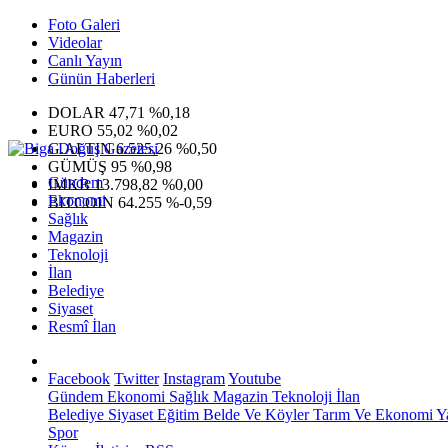
Foto Galeri
Videolar
Canlı Yayın
Günün Haberleri
DOLAR
47,71
%0,18
EURO
55,02
%0,02
G.ALTIN
6.525,26
%0,50
GÜMÜŞ
95
%0,98
Gündem
IMKB
13.798,82
%0,00
Ekonomi
BITCOIN
64.255
%-0,59
Sağlık
Magazin
Teknoloji
İlan
Belediye
Siyaset
Resmî İlan
Facebook
Twitter
Instagram
Youtube
Gündem
Ekonomi
Sağlık
Magazin
Teknoloji
İlan
Belediye
Siyaset
Eğitim
Belde Ve Köyler
Tarım Ve Ekonomi
Y
Spor