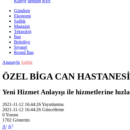
Künye
İletişim
RSS
Gündem
Ekonomi
Sağlık
Magazin
Teknoloji
İlan
Belediye
Siyaset
Resmî İlan
Anasayfa
Sağlık
ÖZEL BİGA CAN HASTANES
Yeni Hizmet Anlayışı ile hizmetlerine hız
2021-11-12 16:44:26
Yayınlanma
2021-11-12 16:44:26
Güncelleme
0
Yorum
1702
Gösterim
-
+
A
A