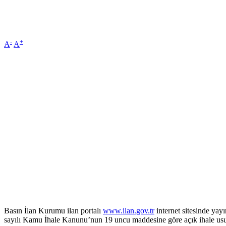
-
+
A
A
Basın İlan Kurumu ilan portalı
www.ilan.gov.tr
internet sitesinde yayı
sayılı Kamu İhale Kanunu’nun 19 uncu maddesine göre açık ihale usulü 