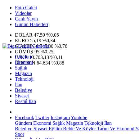
Foto Galeri
Videolar
Canlı Yayın
Günün Haberleri
DOLAR
47,59
%0,05
EURO
55,19
%0,34
G.ALTIN
6.545,30
%0,76
GÜMÜŞ
95
%0,25
Gündem
IMKB
13.703,13
%0,11
Ekonomi
BITCOIN
64.634
%0,88
Sağlık
Magazin
Teknoloji
İlan
Belediye
Siyaset
Resmî İlan
Facebook
Twitter
Instagram
Youtube
Gündem
Ekonomi
Sağlık
Magazin
Teknoloji
İlan
Belediye
Siyaset
Eğitim
Belde Ve Köyler
Tarım Ve Ekonomi
Y
Spor