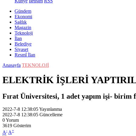
Künye
İletişim
RSS
Gündem
Ekonomi
Sağlık
Magazin
Teknoloji
İlan
Belediye
Siyaset
Resmî İlan
Anasayfa
TEKNOLOJİ
ELEKTRİK İŞLERİ YAPTIR
Fırat Üniversitesi, 1 adet yapım işi- birim f
2022-7-8 12:38:05
Yayınlanma
2022-7-8 12:38:05
Güncelleme
0
Yorum
3619
Gösterim
-
+
A
A