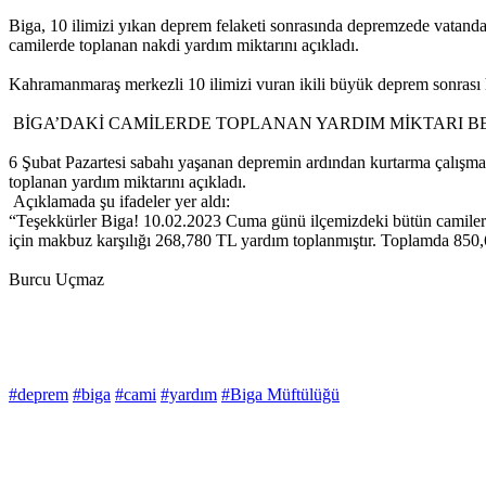
Biga, 10 ilimizi yıkan deprem felaketi sonrasında depremzede vatan
camilerde toplanan nakdi yardım miktarını açıkladı.
Kahramanmaraş merkezli 10 ilimizi vuran ikili büyük deprem sonrası ha
BİGA’DAKİ CAMİLERDE TOPLANAN YARDIM MİKTARI B
6 Şubat Pazartesi sabahı yaşanan depremin ardından kurtarma çalışm
toplanan yardım miktarını açıkladı.
Açıklamada şu ifadeler yer aldı:
“Teşekkürler Biga! 10.02.2023 Cuma günü ilçemizdeki bütün camilerim
için makbuz karşılığı 268,780 TL yardım toplanmıştır. Toplamda 850,6
Burcu Uçmaz
#deprem
#biga
#cami
#yardım
#Biga Müftülüğü