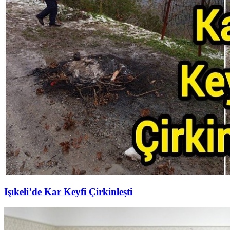
Işıkeli’de Kar Keyfi Çirkinleşti