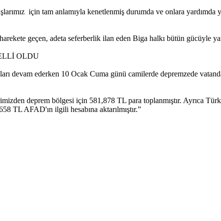
daşlarımız için tam anlamıyla kenetlenmiş durumda ve onlara yardımda
rekete geçen, adeta seferberlik ilan eden Biga halkı bütün gücüyle yara
ELLİ OLDU
aları devam ederken 10 Ocak Cuma günü camilerde depremzede vatandaşl
izden deprem bölgesi için 581,878 TL para toplanmıştır. Ayrıca Türki
58 TL AFAD'ın ilgili hesabına aktarılmıştır.”