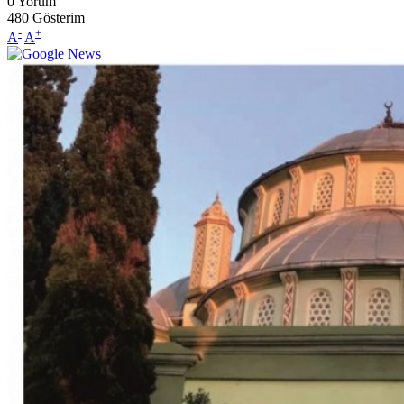
0
Yorum
480
Gösterim
-
+
A
A