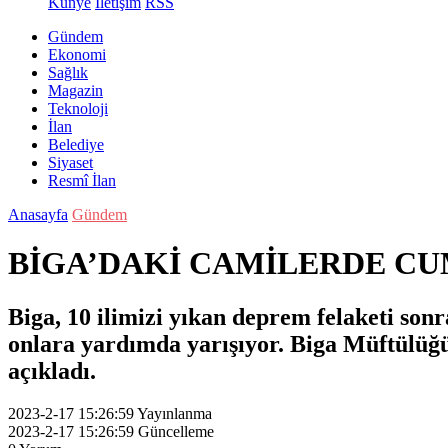
Künye
İletişim
RSS
Gündem
Ekonomi
Sağlık
Magazin
Teknoloji
İlan
Belediye
Siyaset
Resmî İlan
Anasayfa
Gündem
BİGA’DAKİ CAMİLERDE C
Biga, 10 ilimizi yıkan deprem felaketi s
onlara yardımda yarışıyor. Biga Müftülüğ
açıkladı.
2023-2-17 15:26:59
Yayınlanma
2023-2-17 15:26:59
Güncelleme