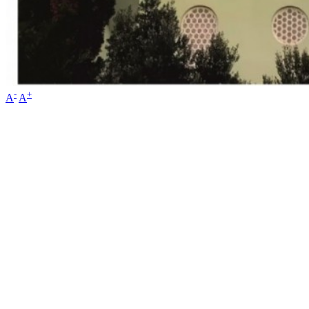
-
+
A
A