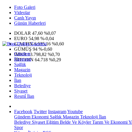
Foto Galeri
Videolar
Canlı Yayın
Günün Haberleri
DOLAR
47,60
%0,07
EURO
54,98
%-0,04
G.ALTIN
6.535,16
%0,60
GÜMÜŞ
94
%-0,60
Gündem
IMKB
13.798,82
%0,70
Ekonomi
BITCOIN
64.718
%0,29
Sağlık
Magazin
Teknoloji
İlan
Belediye
Siyaset
Resmî İlan
Facebook
Twitter
Instagram
Youtube
Gündem
Ekonomi
Sağlık
Magazin
Teknoloji
İlan
Belediye
Siyaset
Eğitim
Belde Ve Köyler
Tarım Ve Ekonomi
Y
Spor