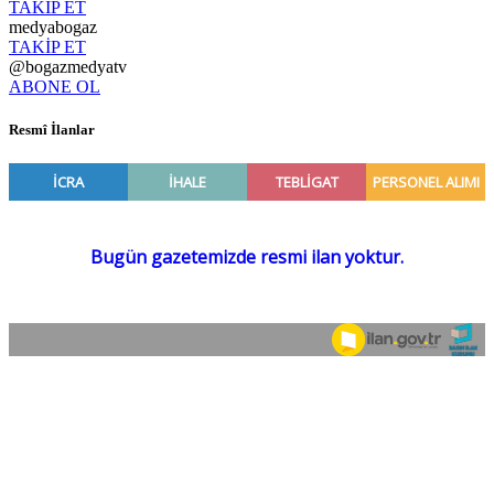
TAKİP ET
medyabogaz
TAKİP ET
@bogazmedyatv
ABONE OL
Resmî İlanlar