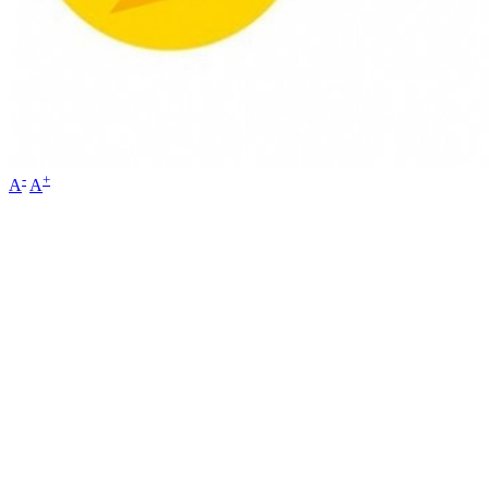
-
+
A
A