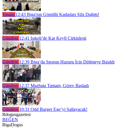
Yaşam
12:43
Biga'nın Gönüllü Kadınları Şifa Dağıttı!
Gündem
12:41
Işıkeli’de Kar Keyfi Çirkinleşti
Gündem
12:39
Biga’da Sporun Huzuru İçin Düğmeye Basıldı
Gündem
12:37
Mazbata Tamam, Görev Başladı
Gündem
10:31
Odd Burger Ege’yi Sallayacak!
Bdogusgazetesi
BEĞEN
BigaDogus