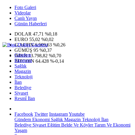
Foto Galeri
Videolar
Canlı Yayın
Günün Haberleri
DOLAR
47,71
%0,18
EURO
55,02
%0,02
G.ALTIN
6.509,63
%0,26
GÜMÜŞ
95
%0,37
Gündem
IMKB
13.798,82
%0,70
Ekonomi
BITCOIN
64.428
%-0,14
Sağlık
Magazin
Teknoloji
İlan
Belediye
Siyaset
Resmî İlan
Facebook
Twitter
Instagram
Youtube
Gündem
Ekonomi
Sağlık
Magazin
Teknoloji
İlan
Belediye
Siyaset
Eğitim
Belde Ve Köyler
Tarım Ve Ekonomi
Yaşam