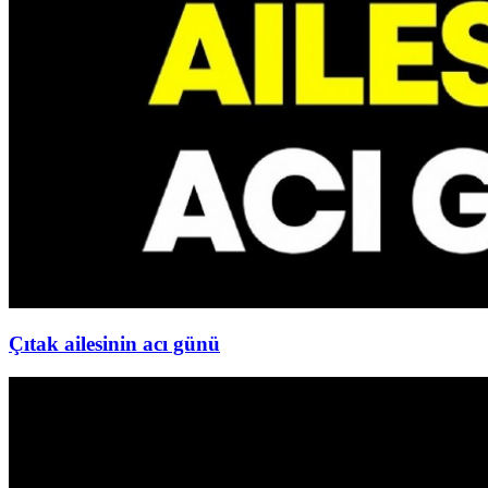
Çıtak ailesinin acı günü