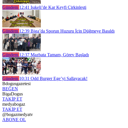
Gündem
12:41
Işıkeli’de Kar Keyfi Çirkinleşti
Gündem
12:39
Biga’da Sporun Huzuru İçin Düğmeye Basıldı
Gündem
12:37
Mazbata Tamam, Görev Başladı
Gündem
10:31
Odd Burger Ege’yi Sallayacak!
Bdogusgazetesi
BEĞEN
BigaDogus
TAKİP ET
medyabogaz
TAKİP ET
@bogazmedyatv
ABONE OL