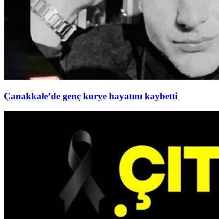
Çanakkale’de genç kurye hayatını kaybetti