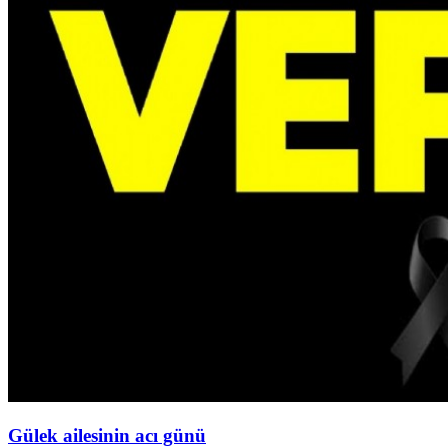
Gülek ailesinin acı günü