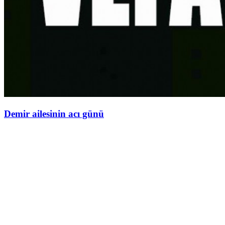
Demir ailesinin acı günü