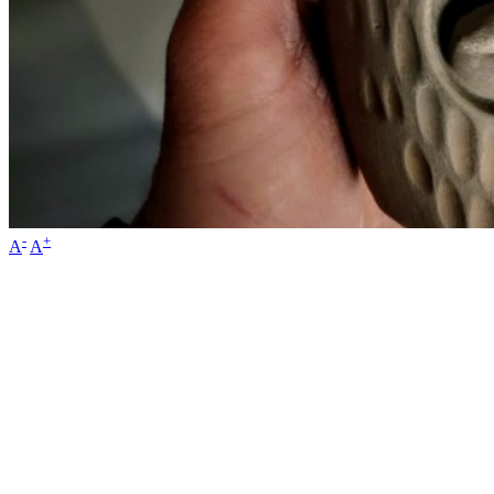
-
+
A
A