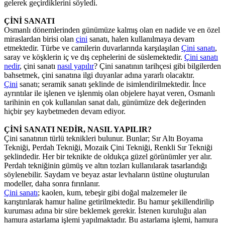
gelerek geçirdiklerini söyledi.
ÇİNİ SANATI
Osmanlı dönemlerinden günümüze kalmış olan en nadide ve en özel
miraslardan birisi olan
çini
sanatı, halen kullanılmaya devam
etmektedir. Türbe ve camilerin duvarlarında karşılaşılan
Çini sanatı
,
saray ve köşklerin iç ve dış cephelerini de süslemektedir.
Çini sanatı
nedir
, çini sanatı
nasıl yapılır
? Çini sanatının tarihçesi gibi bilgilerden
bahsetmek, çini sanatına ilgi duyanlar adına yararlı olacaktır.
Çini
sanatı; seramik sanatı şeklinde de isimlendirilmektedir. İnce
ayrıntılar ile işlenen ve işlenmiş olan objelere hayat veren, Osmanlı
tarihinin en çok kullanılan sanat dalı, günümüze dek değerinden
hiçbir şey kaybetmeden devam ediyor.
ÇİNİ SANATI NEDİR, NASIL YAPILIR?
Çini sanatının türlü teknikleri bulunur. Bunlar; Sır Altı Boyama
Tekniği, Perdah Tekniği, Mozaik Çini Tekniği, Renkli Sır Tekniği
şeklindedir. Her bir teknikte de oldukça güzel görünümler yer alır.
Perdah tekniğinin gümüş ve altın tozları kullanılarak tasarlandığı
söylenebilir. Saydam ve beyaz astar levhaların üstüne oluşturulan
modeller, daha sonra fırınlanır.
Çini sanatı
; kaolen, kum, tebeşir gibi doğal malzemeler ile
karıştırılarak hamur haline getirilmektedir. Bu hamur şekillendirilip
kuruması adına bir süre beklemek gerekir. İstenen kuruluğu alan
hamura astarlama işlemi yapılmaktadır. Bu astarlama işlemi, hamura