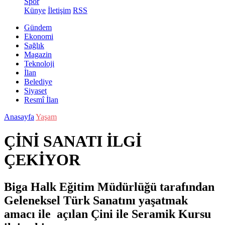
Spor
Künye
İletişim
RSS
Gündem
Ekonomi
Sağlık
Magazin
Teknoloji
İlan
Belediye
Siyaset
Resmî İlan
Anasayfa
Yaşam
ÇİNİ SANATI İLGİ
ÇEKİYOR
Biga Halk Eğitim Müdürlüğü tarafından
Geleneksel Türk Sanatını yaşatmak
amacı ile açılan Çini ile Seramik Kursu