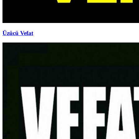
Üzücü Vefat