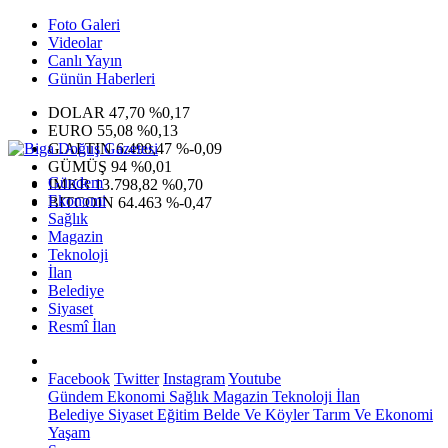
Foto Galeri
Videolar
Canlı Yayın
Günün Haberleri
DOLAR
47,70
%0,17
EURO
55,08
%0,13
G.ALTIN
6.490,47
%-0,09
GÜMÜŞ
94
%0,01
Gündem
IMKB
13.798,82
%0,70
Ekonomi
BITCOIN
64.463
%-0,47
Sağlık
Magazin
Teknoloji
İlan
Belediye
Siyaset
Resmî İlan
Facebook
Twitter
Instagram
Youtube
Gündem
Ekonomi
Sağlık
Magazin
Teknoloji
İlan
Belediye
Siyaset
Eğitim
Belde Ve Köyler
Tarım Ve Ekonomi
Yaşam