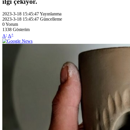
ilgi çekiyor.
2023-3-18 15:45:47
Yayınlanma
2023-3-18 15:45:47
Güncelleme
0
Yorum
1338
Gösterim
-
+
A
A