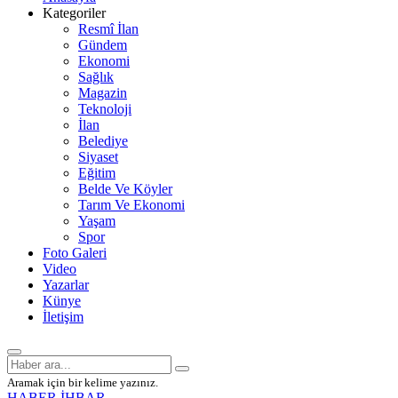
Kategoriler
Resmî İlan
Gündem
Ekonomi
Sağlık
Magazin
Teknoloji
İlan
Belediye
Siyaset
Eğitim
Belde Ve Köyler
Tarım Ve Ekonomi
Yaşam
Spor
Foto Galeri
Video
Yazarlar
Künye
İletişim
Aramak için bir kelime yazınız.
HABER İHBAR