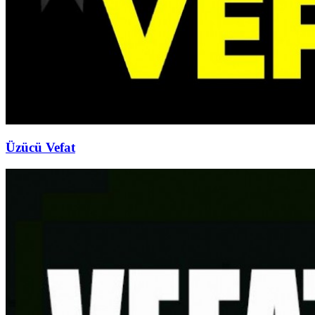
Üzücü Vefat