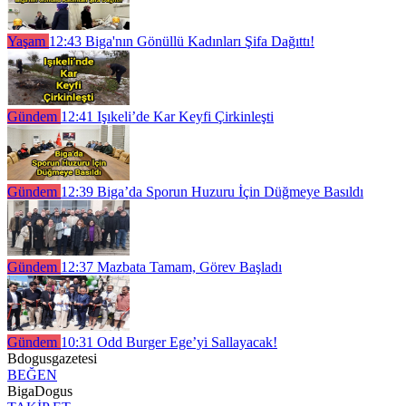
Yaşam
12:43
Biga'nın Gönüllü Kadınları Şifa Dağıttı!
Gündem
12:41
Işıkeli’de Kar Keyfi Çirkinleşti
Gündem
12:39
Biga’da Sporun Huzuru İçin Düğmeye Basıldı
Gündem
12:37
Mazbata Tamam, Görev Başladı
Gündem
10:31
Odd Burger Ege’yi Sallayacak!
Bdogusgazetesi
BEĞEN
BigaDogus