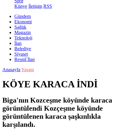
Spor
Künye
İletişim
RSS
Gündem
Ekonomi
Sağlık
Magazin
Teknoloji
İlan
Belediye
Siyaset
Resmî İlan
Anasayfa
Yaşam
KÖYE KARACA İNDİ
Biga'nın Kozceşme köyünde karaca
görüntülendi Kozçeşme köyünde
görüntülenen karaca şaşkınlıkla
karşılandı.