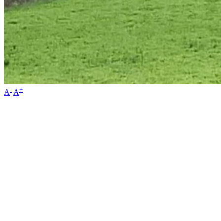
-
+
A
A