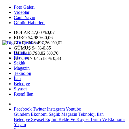
Foto Galeri
Videolar
Canlı Yayın
Günün Haberleri
DOLAR
47,60
%0,07
EURO
54,98
%-0,06
G.ALTIN
6.497,26
%0,02
GÜMÜŞ
94
%-0,85
Gündem
IMKB
13.798,82
%0,70
Ekonomi
BITCOIN
64.518
%-0,33
Sağlık
Magazin
Teknoloji
İlan
Belediye
Siyaset
Resmî İlan
Facebook
Twitter
Instagram
Youtube
Gündem
Ekonomi
Sağlık
Magazin
Teknoloji
İlan
Belediye
Siyaset
Eğitim
Belde Ve Köyler
Tarım Ve Ekonomi
Yaşam