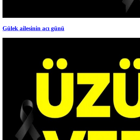
Gülek ailesinin acı günü