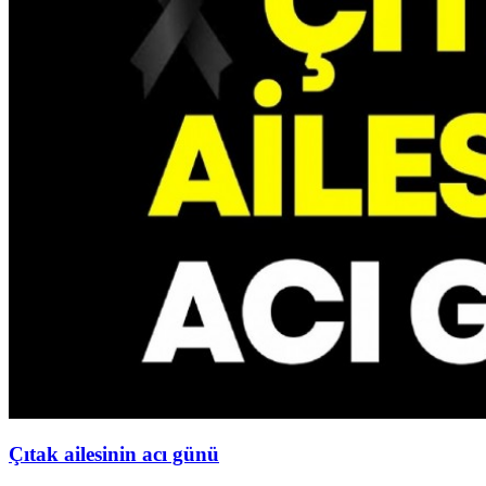
Çıtak ailesinin acı günü