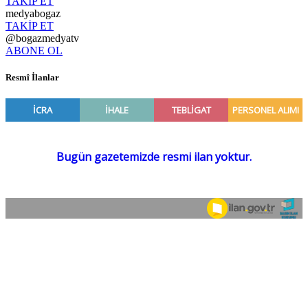
TAKİP ET
medyabogaz
TAKİP ET
@bogazmedyatv
ABONE OL
Resmî İlanlar