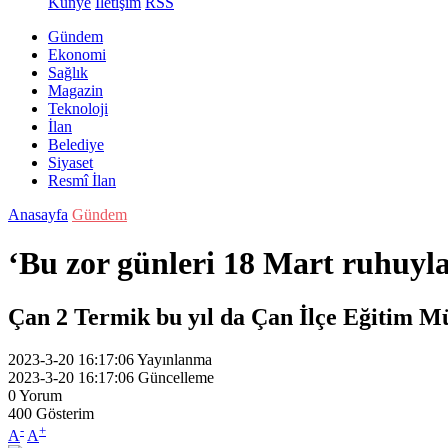
Künye
İletişim
RSS
Gündem
Ekonomi
Sağlık
Magazin
Teknoloji
İlan
Belediye
Siyaset
Resmî İlan
Anasayfa
Gündem
‘Bu zor günleri 18 Mart ruhuyla
Çan 2 Termik bu yıl da Çan İlçe Eğitim Müdür
2023-3-20 16:17:06
Yayınlanma
2023-3-20 16:17:06
Güncelleme
0
Yorum
400
Gösterim
-
+
A
A