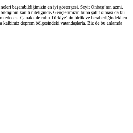
eleri başarabildiğimizin en iyi göstergesi. Seyit Onbaşı’nın azmi,
ldiğinin kanıtı niteliğinde. Gençlerimizin buna şahit olması da bu
am edecek. Çanakkale ruhu Türkiye’nin birlik ve beraberliğindeki en
na kalbimiz deprem bölgesindeki vatandaşlarla. Biz de bu anlamda