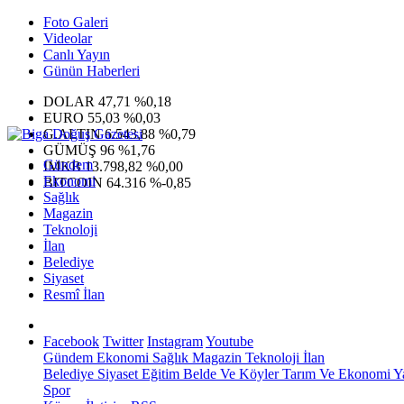
Foto Galeri
Videolar
Canlı Yayın
Günün Haberleri
DOLAR
47,71
%0,18
EURO
55,03
%0,03
G.ALTIN
6.543,88
%0,79
GÜMÜŞ
96
%1,76
Gündem
IMKB
13.798,82
%0,00
Ekonomi
BITCOIN
64.316
%-0,85
Sağlık
Magazin
Teknoloji
İlan
Belediye
Siyaset
Resmî İlan
Facebook
Twitter
Instagram
Youtube
Gündem
Ekonomi
Sağlık
Magazin
Teknoloji
İlan
Belediye
Siyaset
Eğitim
Belde Ve Köyler
Tarım Ve Ekonomi
Y
Spor