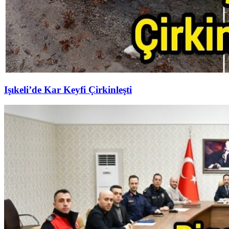
Işıkeli’de Kar Keyfi Çirkinleşti