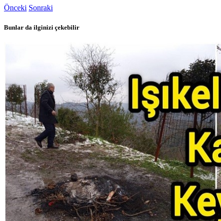
Önceki
Sonraki
Bunlar da ilginizi çekebilir