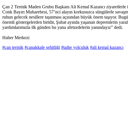
Çan 2 Termik Maden Grubu Başkanı Ali Kemal Kazancı ziyaretlerle ilgil
Conk Bayırı Muharebesi, 57’nci alayın korkusuzca süngülerle savaşmas
ruhun gelecek nesillere taşınması açısından büyük önem taşıyor. Bug
önemli göstergelerden biridir, Şubat ayında yaşanan depremlerin yara
yardımlarımızla ilk günden bu yana afetzedelerin yanındayız” dedi.
Haber Merkezi
#çan termik
#çanakkale şehitliği
#taihe yolculuk
#ali kemal kazancı