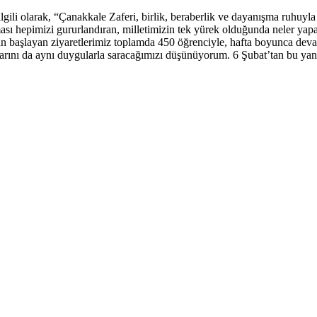
i olarak, “Çanakkale Zaferi, birlik, beraberlik ve dayanışma ruhuyla n
ı hepimizi gururlandıran, milletimizin tek yürek olduğunda neler yapabi
ün başlayan ziyaretlerimiz toplamda 450 öğrenciyle, hafta boyunca dev
larını da aynı duygularla saracağımızı düşünüyorum. 6 Şubat’tan bu ya