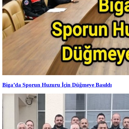
Biga’da Sporun Huzuru İçin Düğmeye Basıldı