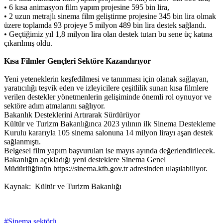
• 6 kısa animasyon film yapım projesine 595 bin lira,
• 2 uzun metrajlı sinema film geliştirme projesine 345 bin lira olmak
üzere toplamda 93 projeye 5 milyon 489 bin lira destek sağlandı.
• Geçtiğimiz yıl 1,8 milyon lira olan destek tutarı bu sene üç katına
çıkarılmış oldu.
Kısa Filmler Gençleri Sektöre Kazandırıyor
Yeni yeteneklerin keşfedilmesi ve tanınması için olanak sağlayan,
yaratıcılığı teşvik eden ve izleyicilere çeşitlilik sunan kısa filmlere
verilen destekler yönetmenlerin gelişiminde önemli rol oynuyor ve
sektöre adım atmalarını sağlıyor.
Bakanlık Desteklerini Artırarak Sürdürüyor
Kültür ve Turizm Bakanlığınca 2023 yılının ilk Sinema Destekleme
Kurulu kararıyla 105 sinema salonuna 14 milyon lirayı aşan destek
sağlanmıştı.
Belgesel film yapım başvuruları ise mayıs ayında değerlendirilecek.
Bakanlığın açıkladığı yeni desteklere Sinema Genel
Müdürlüğünün https://sinema.ktb.gov.tr adresinden ulaşılabiliyor.
Kaynak: Kültür ve Turizm Bakanlığı
#Sinema sektörü