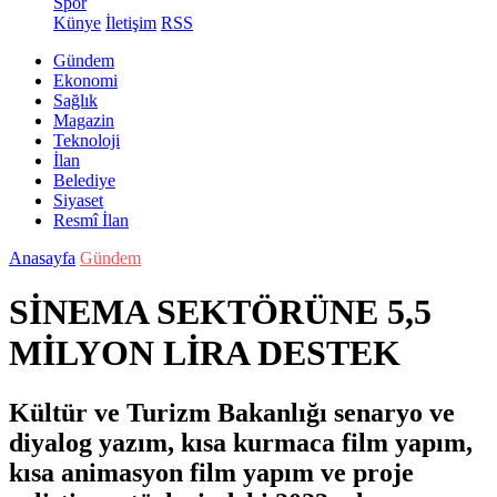
Spor
Künye
İletişim
RSS
Gündem
Ekonomi
Sağlık
Magazin
Teknoloji
İlan
Belediye
Siyaset
Resmî İlan
Anasayfa
Gündem
SİNEMA SEKTÖRÜNE 5,5
MİLYON LİRA DESTEK
Kültür ve Turizm Bakanlığı senaryo ve
diyalog yazım, kısa kurmaca film yapım,
kısa animasyon film yapım ve proje