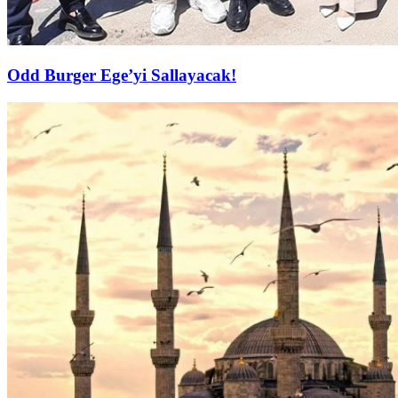
Odd Burger Ege’yi Sallayacak!