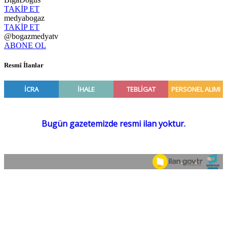
TAKİP ET
medyabogaz
TAKİP ET
@bogazmedyatv
ABONE OL
Resmî İlanlar