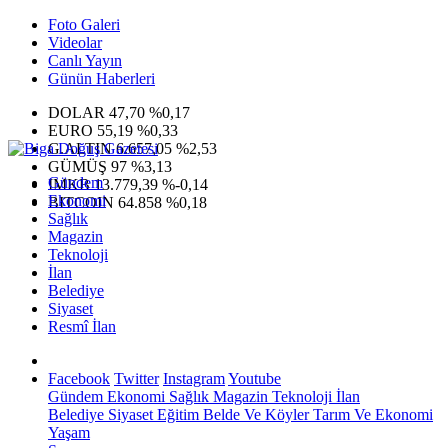
Foto Galeri
Videolar
Canlı Yayın
Günün Haberleri
DOLAR
47,70
%0,17
EURO
55,19
%0,33
G.ALTIN
6.657,05
%2,53
GÜMÜŞ
97
%3,13
Gündem
IMKB
13.779,39
%-0,14
Ekonomi
BITCOIN
64.858
%0,18
Sağlık
Magazin
Teknoloji
İlan
Belediye
Siyaset
Resmî İlan
Facebook
Twitter
Instagram
Youtube
Gündem
Ekonomi
Sağlık
Magazin
Teknoloji
İlan
Belediye
Siyaset
Eğitim
Belde Ve Köyler
Tarım Ve Ekonomi
Yaşam