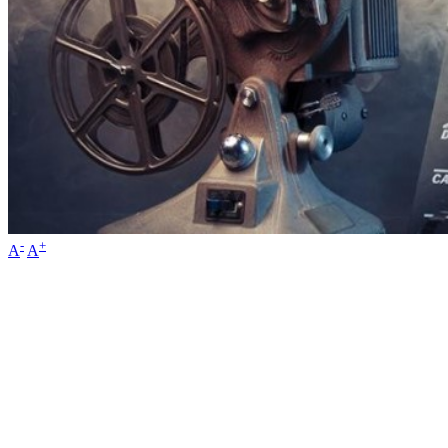
-
+
A
A