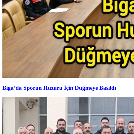
Biga’da Sporun Huzuru İçin Düğmeye Basıldı