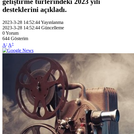
geliştirme türlerindeki 2023 yılı
desteklerini açıkladı.
2023-3-28 14:52:44
Yayınlanma
2023-3-28 14:52:44
Güncelleme
0
Yorum
644
Gösterim
-
+
A
A