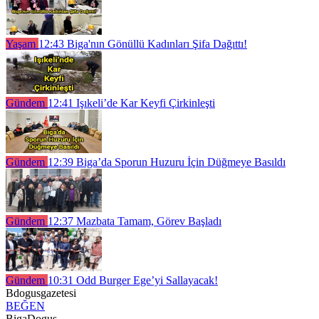
Yaşam
12:43
Biga'nın Gönüllü Kadınları Şifa Dağıttı!
Gündem
12:41
Işıkeli’de Kar Keyfi Çirkinleşti
Gündem
12:39
Biga’da Sporun Huzuru İçin Düğmeye Basıldı
Gündem
12:37
Mazbata Tamam, Görev Başladı
Gündem
10:31
Odd Burger Ege’yi Sallayacak!
Bdogusgazetesi
BEĞEN
BigaDogus