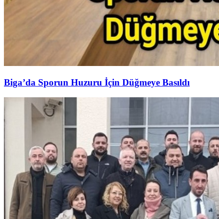
Biga’da Sporun Huzuru İçin Düğmeye Basıldı