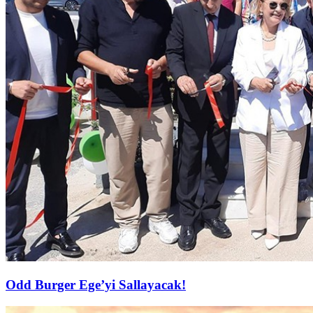
Odd Burger Ege’yi Sallayacak!