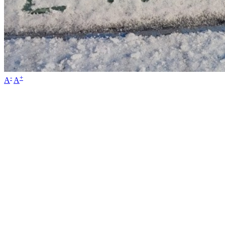
-
+
A
A