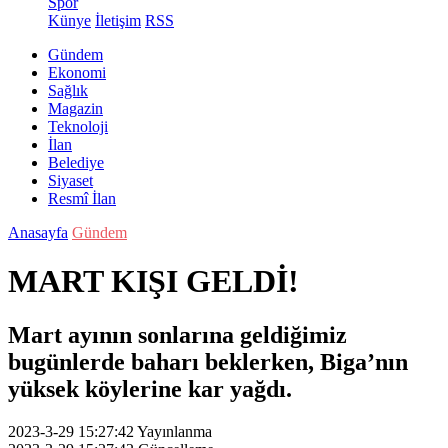
Spor
Künye
İletişim
RSS
Gündem
Ekonomi
Sağlık
Magazin
Teknoloji
İlan
Belediye
Siyaset
Resmî İlan
Anasayfa
Gündem
MART KIŞI GELDİ!
Mart ayının sonlarına geldiğimiz
bugünlerde baharı beklerken, Biga’nın
yüksek köylerine kar yağdı.
2023-3-29 15:27:42
Yayınlanma