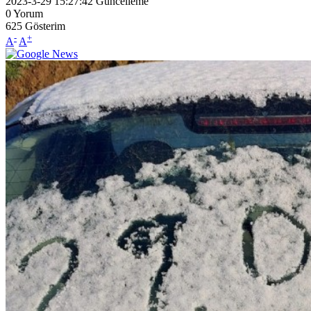
2023-3-29 15:27:42
Güncelleme
0
Yorum
625
Gösterim
-
+
A
A