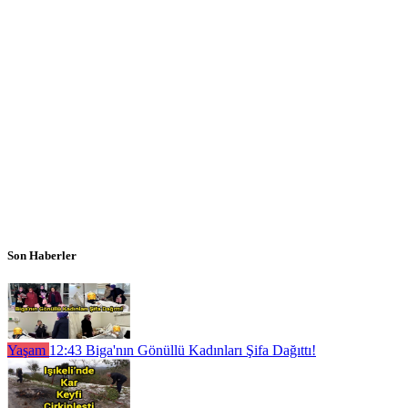
Son Haberler
Yaşam
12:43
Biga'nın Gönüllü Kadınları Şifa Dağıttı!