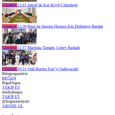
Gündem
12:41
Işıkeli’de Kar Keyfi Çirkinleşti
Gündem
12:39
Biga’da Sporun Huzuru İçin Düğmeye Basıldı
Gündem
12:37
Mazbata Tamam, Görev Başladı
Gündem
10:31
Odd Burger Ege’yi Sallayacak!
Bdogusgazetesi
BEĞEN
BigaDogus
TAKİP ET
medyabogaz
TAKİP ET
@bogazmedyatv
ABONE OL