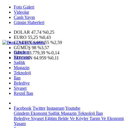
Foto Galeri
Videolar
Canlı Yayın
Günün Haberleri
DOLAR
47,74
%0,25
EURO
55,25
%0,43
G.ALTIN
6.660,55
%2,59
GÜMÜŞ
98
%3,57
Gündem
IMKB
13.779,39
%-0,14
Ekonomi
BITCOIN
64.959
%0,11
Sağlık
Magazin
Teknoloji
İlan
Belediye
Siyaset
Resmî İlan
Facebook
Twitter
Instagram
Youtube
Gündem
Ekonomi
Sağlık
Magazin
Teknoloji
İlan
Belediye
Siyaset
Eğitim
Belde Ve Köyler
Tarım Ve Ekonomi
Yaşam