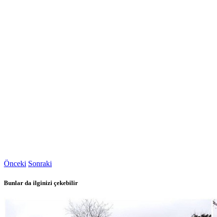
Önceki
Sonraki
Bunlar da ilginizi çekebilir