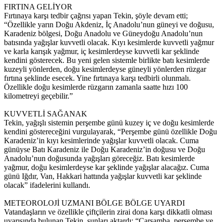
FIRTINA GELİYOR
Fırtınaya karşı tedbir çağrısı yapan Tekin, şöyle devam etti;
“Özellikle yarın Doğu Akdeniz, İç Anadolu’nun güneyi ve doğusu,
Karadeniz bölgesi, Doğu Anadolu ve Güneydoğu Anadolu’nun
batısında yağışlar kuvvetli olacak. Kıyı kesimlerde kuvvetli yağmur
ve karla karışık yağmur, iç kesimlerdeyse kuvvetli kar şeklinde
kendini gösterecek. Bu yeni gelen sistemle birlikte batı kesimlerde
kuzeyli yönlerden, doğu kesimlerdeyse güneyli yönlerden rüzgar
fırtına şeklinde esecek. Yine fırtınaya karşı tedbirli olunmalı.
Özellikle doğu kesimlerde rüzgarın zamanla saatte hızı 100
kilometreyi geçebilir.”
KUVVETLİ SAĞANAK
Tekin, yağışlı sistemin perşembe günü kuzey iç ve doğu kesimlerde
kendini göstereceğini vurgulayarak, “Perşembe günü özellikle Doğu
Karadeniz’in kıyı kesimlerinde yağışlar kuvvetli olacak. Cuma
günüyse Batı Karadeniz ile Doğu Karadeniz’in doğusu ve Doğu
Anadolu’nun doğusunda yağışları göreceğiz. Batı kesimlerde
yağmur, doğu kesimlerdeyse kar şeklinde yağışlar alacağız. Cuma
günü Iğdır, Van, Hakkari hattında yağışlar kuvvetli kar şeklinde
olacak” ifadelerini kullandı.
METEOROLOJİ UZMANI BÖLGE BÖLGE UYARDI
Vatandaşların ve özellikle çiftçilerin zirai dona karşı dikkatli olması
uyarısında bulunan Tekin, şunları aktardı; “Çarşamba, perşembe ve