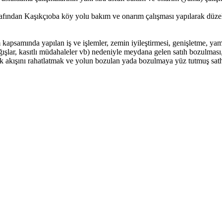
tarafından Kaşıkçıoba köy yolu bakım ve onarım çalışması yapılarak düz
kapsamında yapılan iş ve işlemler, zemin iyileştirmesi, genişletme, yam
rı yağışlar, kasıtlı müdahaleler vb) nedeniyle meydana gelen satıh bozul
fik akışını rahatlatmak ve yolun bozulan yada bozulmaya yüz tutmuş sath