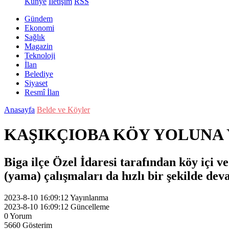
Künye
İletişim
RSS
Gündem
Ekonomi
Sağlık
Magazin
Teknoloji
İlan
Belediye
Siyaset
Resmî İlan
Anasayfa
Belde ve Köyler
KAŞIKÇIOBA KÖY YOLUNA 
Biga ilçe Özel İdaresi tarafından köy içi v
(yama) çalışmaları da hızlı bir şekilde dev
2023-8-10 16:09:12
Yayınlanma
2023-8-10 16:09:12
Güncelleme
0
Yorum
5660
Gösterim