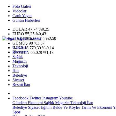
Foto Galeri
Videolar
Canlı Yayın
Günün Haberleri
DOLAR
47,74
%0,25
EURO
55,25
%0,43
G.ALTIN
6.660,55
%2,59
GÜMÜŞ
98
%3,57
Gündem
IMKB
13.779,39
%-0,14
Ekonomi
BITCOIN
65.028
%1,18
Sağlık
Magazin
Teknoloji
İlan
Belediye
Siyaset
Resmî İlan
Facebook
Twitter
Instagram
Youtube
Gündem
Ekonomi
Sağlık
Magazin
Teknoloji
İlan
Belediye
Siyaset
Eğitim
Belde Ve Köyler
Tarım Ve Ekonomi
Y
Spor