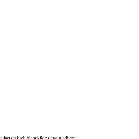
aları da hızlı bir şekilde devam ediyor.