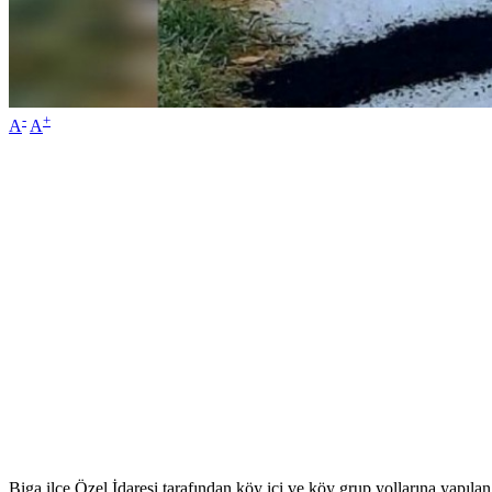
-
+
A
A
Biga ilçe Özel İdaresi tarafından köy içi ve köy grup yollarına yapılan