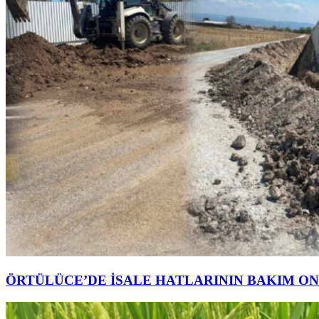
ÖRTÜLÜCE’DE İSALE HATLARININ BAKIM ON