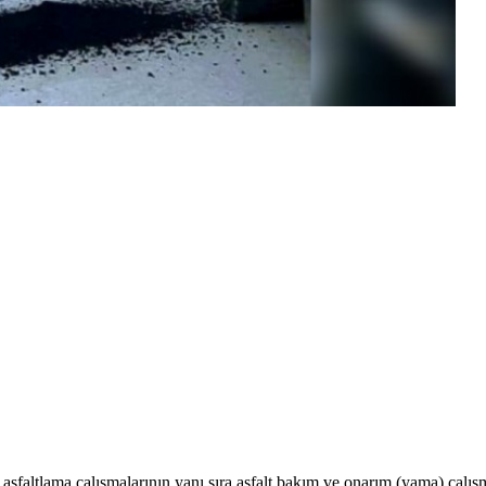
 asfaltlama çalışmalarının yanı sıra asfalt bakım ve onarım (yama) çalışm