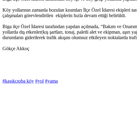
Köy yollarının zamanla bozulan kısımları İlçe Özel İdaresi ekipleri 
çalışmaları görevlendirilen ekiplerin hızla devam ettiği belirtildi.
Biga ilçe Özel İdaresi tarafından yapılan açılmada, “Bakım ve Onarım 
yollarda dış etkenler(kış şartları, tonaj, paletli alet ve ekipman, aşı
durumların giderilerek trafik akışını olumsuz etkileyen noktalarda tra
Gökçe Akkoç
#kaşıkçıoba köy
#yol
#yama