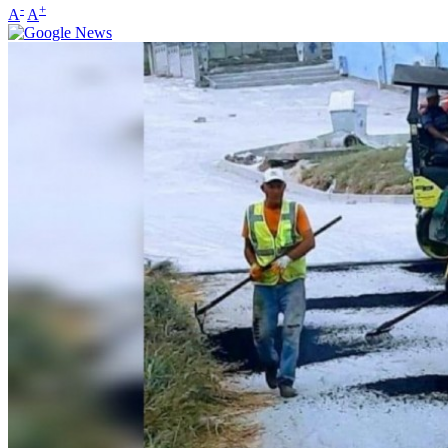
-
+
A
A