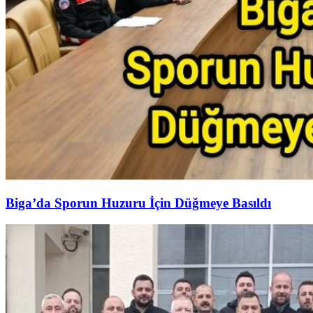
Biga’da Sporun Huzuru İçin Düğmeye Basıldı