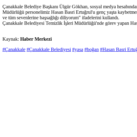
Çanakkale Belediye Başkanı Ülgür Gökhan, sosyal medya hesabından y
Müdürlüğü personelimiz Hasan Basri Ertuğrul'u genç yaşta kaybetmen
ve tüm sevenlerine başsağlığı diliyorum" ifadelerini kullandı.
Çanakkale Belediyesi Temizlik İşleri Müdürlüğü'nde görev yapan Hasa
Kaynak:
Haber Merkezi
#Çanakkale
#Çanakkale Belediyesi
#yasa
#boğan
#Hasan Basri Ertuğ