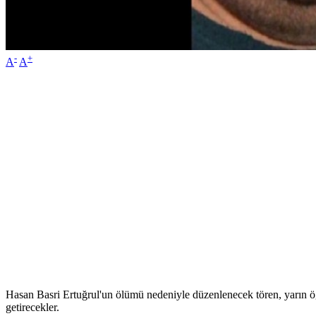
-
+
A
A
Hasan Basri Ertuğrul'un ölümü nedeniyle düzenlenecek tören, yarın öğl
getirecekler.