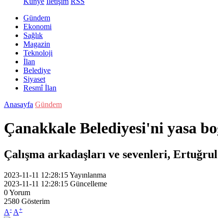
Künye
İletişim
RSS
Gündem
Ekonomi
Sağlık
Magazin
Teknoloji
İlan
Belediye
Siyaset
Resmî İlan
Anasayfa
Gündem
Çanakkale Belediyesi'ni yasa b
Çalışma arkadaşları ve sevenleri, Ertuğru
2023-11-11 12:28:15
Yayınlanma
2023-11-11 12:28:15
Güncelleme
0
Yorum
2580
Gösterim
-
+
A
A