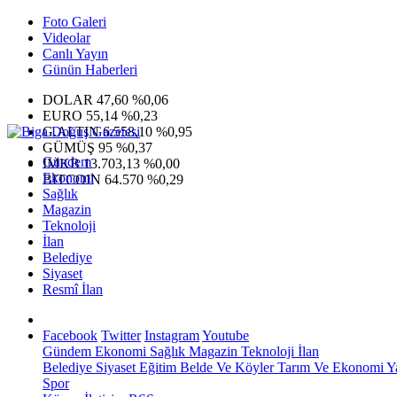
Foto Galeri
Videolar
Canlı Yayın
Günün Haberleri
DOLAR
47,60
%0,06
EURO
55,14
%0,23
G.ALTIN
6.558,10
%0,95
GÜMÜŞ
95
%0,37
Gündem
IMKB
13.703,13
%0,00
Ekonomi
BITCOIN
64.570
%0,29
Sağlık
Magazin
Teknoloji
İlan
Belediye
Siyaset
Resmî İlan
Facebook
Twitter
Instagram
Youtube
Gündem
Ekonomi
Sağlık
Magazin
Teknoloji
İlan
Belediye
Siyaset
Eğitim
Belde Ve Köyler
Tarım Ve Ekonomi
Y
Spor