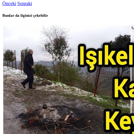
Önceki
Sonraki
Bunlar da ilginizi çekebilir