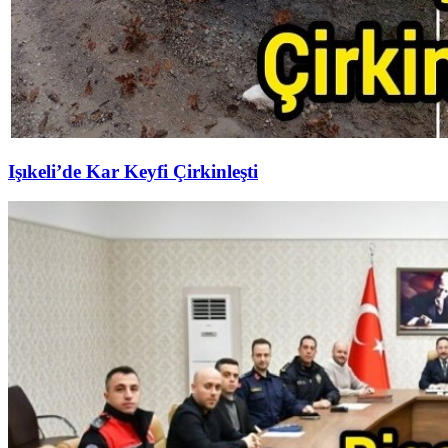
Işıkeli’de Kar Keyfi Çirkinleşti