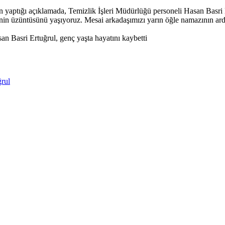
aptığı açıklamada, Temizlik İşleri Müdürlüğü personeli Hasan Basri E
in üzüntüsünü yaşıyoruz. Mesai arkadaşımızı yarın öğle namazının ard
n Basri Ertuğrul, genç yaşta hayatını kaybetti
rul