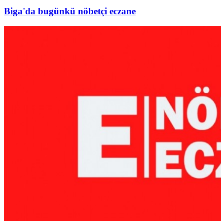
Biga'da bugünkü nöbetçi eczane