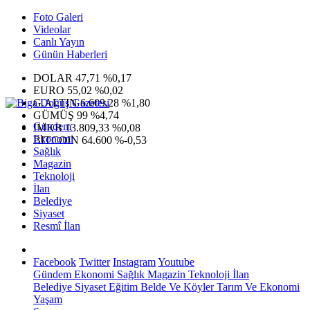
Foto Galeri
Videolar
Canlı Yayın
Günün Haberleri
DOLAR
47,71
%0,17
EURO
55,02
%0,02
G.ALTIN
6.609,28
%1,80
GÜMÜŞ
99
%4,74
Gündem
IMKB
13.809,33
%0,08
Ekonomi
BITCOIN
64.600
%-0,53
Sağlık
Magazin
Teknoloji
İlan
Belediye
Siyaset
Resmî İlan
Facebook
Twitter
Instagram
Youtube
Gündem
Ekonomi
Sağlık
Magazin
Teknoloji
İlan
Belediye
Siyaset
Eğitim
Belde Ve Köyler
Tarım Ve Ekonomi
Yaşam