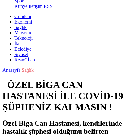
Spor
Künye
İletişim
RSS
Gündem
Ekonomi
Sağlık
Magazin
Teknoloji
İlan
Belediye
Siyaset
Resmî İlan
Anasayfa
Sağlık
ÖZEL BİGA CAN
HASTANESİ İLE COVİD-19
ŞÜPHENİZ KALMASIN !
Özel Biga Can Hastanesi, kendilerinde
hastalık şüphesi olduğunu belirten