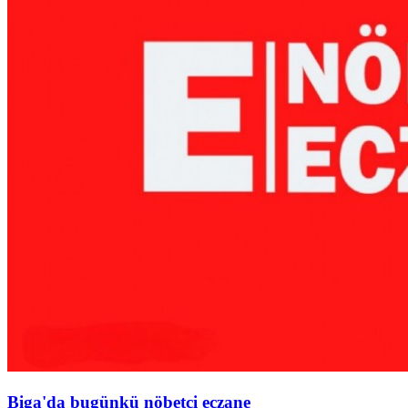
Biga'da bugünkü nöbetçi eczane