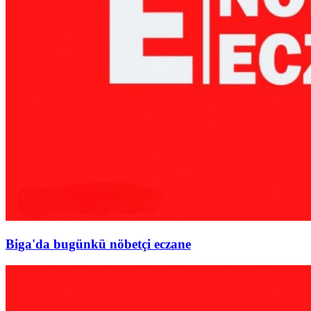
Biga'da bugünkü nöbetçi eczane