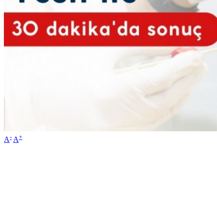
-
+
A
A