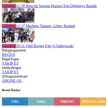
Gündem
12:39
Biga’da Sporun Huzuru İçin Düğmeye Basıldı
Gündem
12:37
Mazbata Tamam, Görev Başladı
Gündem
10:31
Odd Burger Ege’yi Sallayacak!
Bdogusgazetesi
BEĞEN
BigaDogus
TAKİP ET
medyabogaz
TAKİP ET
@bogazmedyatv
ABONE OL
Resmî İlanlar