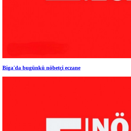
Biga'da bugünkü nöbetçi eczane