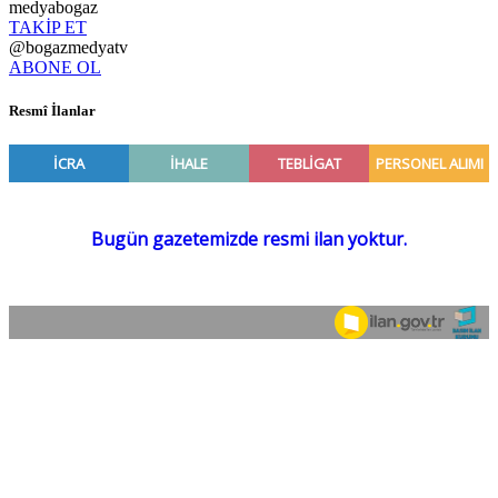
medyabogaz
TAKİP ET
@bogazmedyatv
ABONE OL
Resmî İlanlar