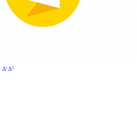
-
+
A
A