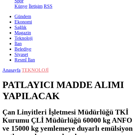
Spor
Künye
İletişim
RSS
Gündem
Ekonomi
Sağlık
Magazin
Teknoloji
İlan
Belediye
Siyaset
Resmî İlan
Anasayfa
TEKNOLOJİ
PATLAYICI MADDE ALIMI
YAPILACAK
Çan Linyitleri İşletmesi Müdürlüğü TKİ
Kurumu ÇLİ Müdürlüğü 60000 kg ANFO
ve 15000 kg yemlemeye duyarlı emülsiyon