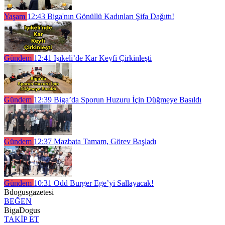
Yaşam
12:43
Biga'nın Gönüllü Kadınları Şifa Dağıttı!
Gündem
12:41
Işıkeli’de Kar Keyfi Çirkinleşti
Gündem
12:39
Biga’da Sporun Huzuru İçin Düğmeye Basıldı
Gündem
12:37
Mazbata Tamam, Görev Başladı
Gündem
10:31
Odd Burger Ege’yi Sallayacak!
Bdogusgazetesi
BEĞEN
BigaDogus
TAKİP ET