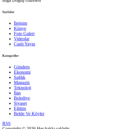
Biga Doğuş Gazetesi
Sayfalar
İletişim
Künye
Foto Galeri
Videolar
Canlı Yayın
Kategoriler
Gündem
Ekonomi
Sağlık
Magazin
Teknoloji
İlan
Belediye
Siyaset
Eğitim
Belde Ve Köyler
RSS
Copyright © 2026 Her hakkı saklıdır.