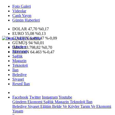
Foto Galeri
Videolar
Canlı Yayın
Günün Haberleri
DOLAR
47,70
%0,17
EURO
55,08
%0,13
G.ALTIN
6.490,47
%-0,09
GÜMÜŞ
94
%0,01
Gündem
IMKB
13.798,82
%0,70
Ekonomi
BITCOIN
64.463
%-0,47
Sağlık
Magazin
Teknoloji
İlan
Belediye
Siyaset
Resmî İlan
Facebook
Twitter
Instagram
Youtube
Gündem
Ekonomi
Sağlık
Magazin
Teknoloji
İlan
Belediye
Siyaset
Eğitim
Belde Ve Köyler
Tarım Ve Ekonomi
Yaşam