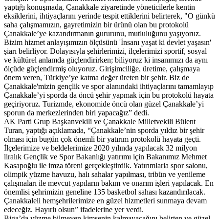
yaptığı konuşmada, Çanakkale ziyaretinde yöneticilerle kentin
eksiklerini, ihtiyaçlarını yerinde tespit ettiklerini belirterek, "O günkü
saha çalışmamızın, gayretimizin bir ürünü olan bu protokolü
Çanakkale’ye kazandırmanın gururunu, mutluluğunu yaşıyoruz.
Bizim hizmet anlayışımızın ölçüsünü 'İnsanı yaşat ki devlet yaşasın'
şiarı belirliyor. Dolayısıyla şehirlerimizi, ilçelerimizi sportif, sosyal
ve kültürel anlamda güçlendirirken; biliyoruz ki insanımızı da aynı
ölçüde güçlendirmiş oluyoruz. Girişimciliğe, üretime, çalışmaya
önem veren, Türkiye’ye katma değer üreten bir şehir. Biz de
Çanakkale'mizin gençlik ve spor alanındaki ihtiyaçlarını tamamlayıp
Çanakkale’yi sporda da öncü şehir yapmak için bu protokolü hayata
geçiriyoruz. Turizmde, ekonomide öncü olan güzel Çanakkale’yi
sporun da merkezlerinden biri yapacağız” dedi.
AK Parti Grup Başkanvekili ve Çanakkale Milletvekili Bülent
Turan, yaptığı açıklamada, “Çanakkale’nin sporda yıldız bir şehir
olması için bugün çok önemli bir yatırım protokolü hayata geçti.
İlçelerimize ve beldelerimize 2020 yılında yapılacak 32 milyon
liralık Gençlik ve Spor Bakanlığı yatırımı için Bakanımız Mehmet
Kasapoğlu ile imza töreni gerçekleştirdik. Yatırımlarla spor salonu,
olimpik yüzme havuzu, halı sahalar yapılması, tribün ve yenileme
çalışmaları ile mevcut yapıların bakım ve onarım işleri yapılacak. En
önemlisi şehrimizin geneline 135 basketbol sahası kazandırılacak.
Çanakkaleli hemşehrilerimize en güzel hizmetleri sunmaya devam
edeceğiz. Hayırlı olsun” ifadelerine yer verdi.
Biga’da yüzme bilmeyen kimsenin kalmayacağını belirten ve güzel