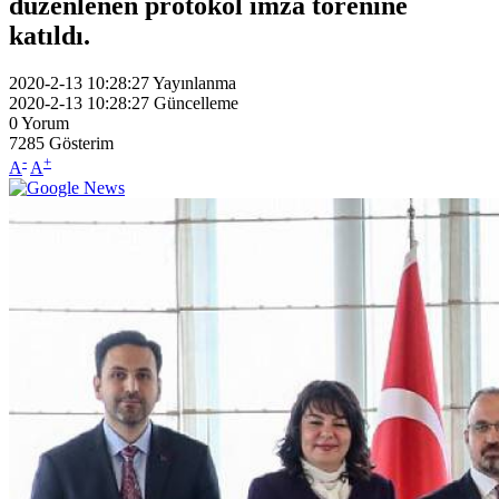
düzenlenen protokol imza törenine
katıldı.
2020-2-13 10:28:27
Yayınlanma
2020-2-13 10:28:27
Güncelleme
0
Yorum
7285
Gösterim
-
+
A
A