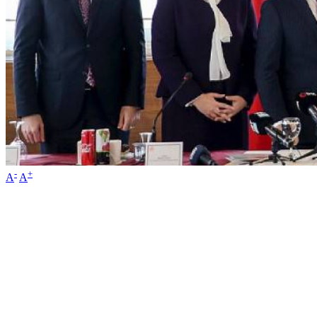
-
+
A
A