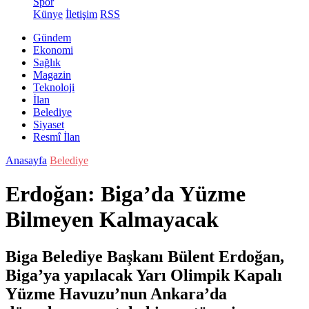
Spor
Künye
İletişim
RSS
Gündem
Ekonomi
Sağlık
Magazin
Teknoloji
İlan
Belediye
Siyaset
Resmî İlan
Anasayfa
Belediye
Erdoğan: Biga’da Yüzme
Bilmeyen Kalmayacak
Biga Belediye Başkanı Bülent Erdoğan,
Biga’ya yapılacak Yarı Olimpik Kapalı
Yüzme Havuzu’nun Ankara’da