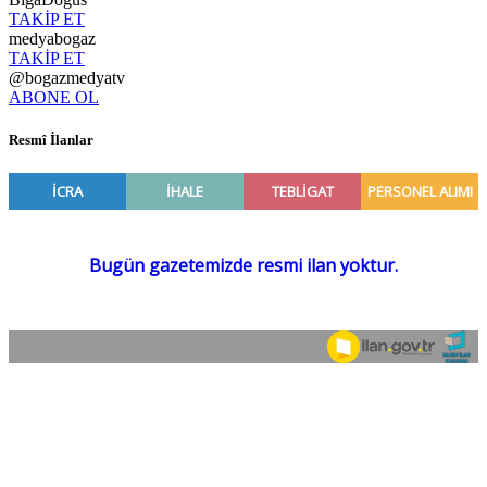
TAKİP ET
medyabogaz
TAKİP ET
@bogazmedyatv
ABONE OL
Resmî İlanlar