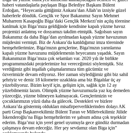
haberi vatandaşlarla paylaşan Biga Belediye Başkanı Bülent
Erdoğan, “Heyecanla gittiğimiz Ankara’dan Allah’ın izniyle güzel
haberlerle döndük. Gençlik ve Spor Bakanımız Sayın Mehmet
Muharrem Kasapoğlu Biga’daki Gençlik Merkezi’nin açılış törenine
katılmak için Biga’mıza geldiğinde kendisine kapalı yüzme havuz
projemizi anlatmış ve dosyamızı takdim etmiştik. Sağolsun sayın
Bakanımız da daha Biga’dan ayrılmadan kapalı yüzme havuzunun
müjdesini vermişti. Biz de Ankara’da katıldığımız imza töreninde
hemşehrilerimize, Biga'mızın gençlerine, Biga'mızın yarınlarına
kapalı yüzme havuzunu müjdelemenin heyecanını yaşadık. Sayın
Bakanımızın Biga’mıza çok selamları var. 2020 yılı ile birlikte
programımızdaki projelerimize hız vereceğimizi söylemiştik. Söz
verdiğimiz gibi inşallah çalışmalarımıza tüm gücümüz ve
özverimizle devam ediyoruz. Her zaman söylediğimiz gibi biz sahil
şehriyiz ve deniz 18 kilometre uzaklıkta ama biz Bigalılar üç ay
yüzebiliyoruz. Bizim keyif için, gelişim için, sağlık için 12 ay
yüzebilmemiz lazım. Olimpik yüzme havuzumuzla yaz kış demeden
yüzeceğiz, yüzme bilmeyen kalmayacak. Gençlerimizin ve
çocuklarımızın yüzü daha da gülecek. Destekleri ve bizlere
Ankara’da göstermiş oldukları misafirperverliklerinden dolayı AK
parti Grup Başkanvekilimiz Bülent Turan ve Milletvekilimiz Jülide
İskenderoğlu’na Biga hemşehrilerim ve şahsım adına çok teşekkür
ederim. Biga’mız için yerel genel uyumuyla gece gündüz durmadan
çalışmaya devam edeceğiz. Her şey sevdamız olan Biga için”