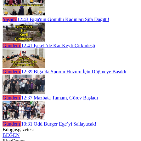
Yaşam
12:43
Biga'nın Gönüllü Kadınları Şifa Dağıttı!
Gündem
12:41
Işıkeli’de Kar Keyfi Çirkinleşti
Gündem
12:39
Biga’da Sporun Huzuru İçin Düğmeye Basıldı
Gündem
12:37
Mazbata Tamam, Görev Başladı
Gündem
10:31
Odd Burger Ege’yi Sallayacak!
Bdogusgazetesi
BEĞEN
BigaDogus