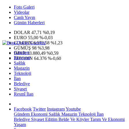
Foto Galeri
Videolar
Canlı Yayın
Günün Haberleri
DOLAR
47,71
%0,19
EURO
55,00
%-0,03
G.ALTIN
6.572,58
%1,23
GÜMÜŞ
98
%3,98
Gündem
IMKB
13.880,49
%0,59
Ekonomi
BITCOIN
64.376
%-0,60
Sağlık
Magazin
Teknoloji
İlan
Belediye
Siyaset
Resmî İlan
Facebook
Twitter
Instagram
Youtube
Gündem
Ekonomi
Sağlık
Magazin
Teknoloji
İlan
Belediye
Siyaset
Eğitim
Belde Ve Köyler
Tarım Ve Ekonomi
Yaşam