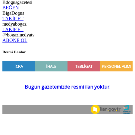
Bdogusgazetesi
BEĞEN
BigaDogus
TAKİP ET
medyabogaz
TAKİP ET
@bogazmedyatv
ABONE OL
Resmî İlanlar