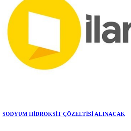
SODYUM HİDROKSİT ÇÖZELTİSİ ALINACAK