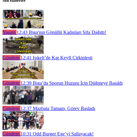
Son Haberler
Yaşam
12:43
Biga'nın Gönüllü Kadınları Şifa Dağıttı!
Gündem
12:41
Işıkeli’de Kar Keyfi Çirkinleşti
Gündem
12:39
Biga’da Sporun Huzuru İçin Düğmeye Basıldı
Gündem
12:37
Mazbata Tamam, Görev Başladı
Gündem
10:31
Odd Burger Ege’yi Sallayacak!