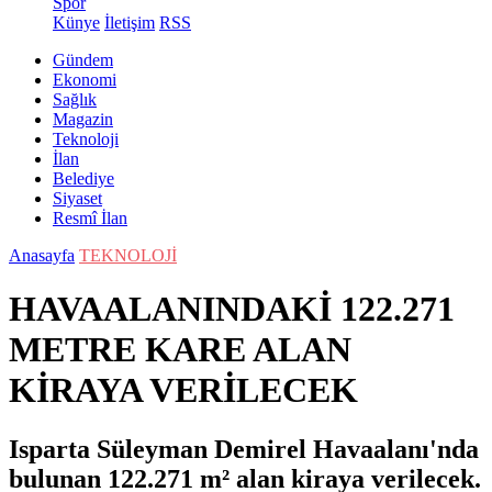
Spor
Künye
İletişim
RSS
Gündem
Ekonomi
Sağlık
Magazin
Teknoloji
İlan
Belediye
Siyaset
Resmî İlan
Anasayfa
TEKNOLOJİ
HAVAALANINDAKİ 122.271
METRE KARE ALAN
KİRAYA VERİLECEK
Isparta Süleyman Demirel Havaalanı'nda
bulunan 122.271 m² alan kiraya verilecek.