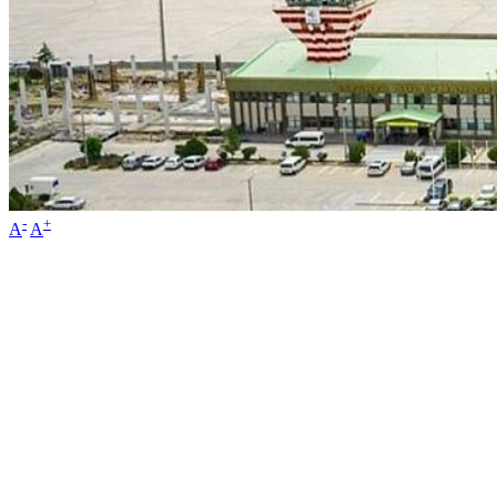
-
+
A
A