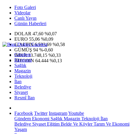
Foto Galeri
Videolar
Canlı Yayın
Günün Haberleri
DOLAR
47,60
%0,07
EURO
55,06
%0,09
G.ALTIN
6.533,69
%0,58
GÜMÜŞ
94
%-0,60
Gündem
IMKB
13.748,15
%0,33
Ekonomi
BITCOIN
64.444
%0,13
Sağlık
Magazin
Teknoloji
İlan
Belediye
Siyaset
Resmî İlan
Facebook
Twitter
Instagram
Youtube
Gündem
Ekonomi
Sağlık
Magazin
Teknoloji
İlan
Belediye
Siyaset
Eğitim
Belde Ve Köyler
Tarım Ve Ekonomi
Yaşam