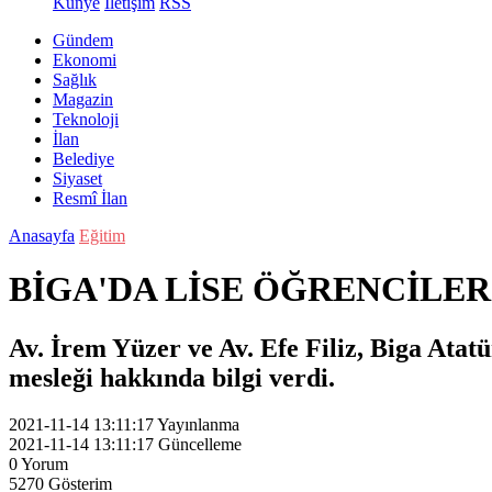
Künye
İletişim
RSS
Gündem
Ekonomi
Sağlık
Magazin
Teknoloji
İlan
Belediye
Siyaset
Resmî İlan
Anasayfa
Eğitim
BİGA'DA LİSE ÖĞRENCİLE
Av. İrem Yüzer ve Av. Efe Filiz, Biga Atat
mesleği hakkında bilgi verdi.
2021-11-14 13:11:17
Yayınlanma
2021-11-14 13:11:17
Güncelleme
0
Yorum
5270
Gösterim