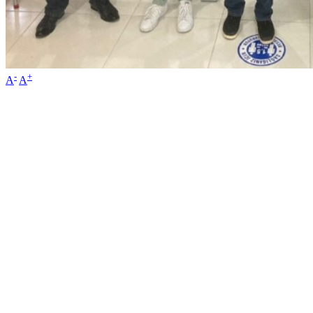
-
+
A
A