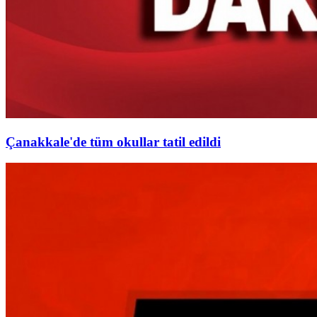
Çanakkale'de tüm okullar tatil edildi