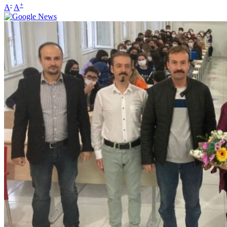
-
+
A
A