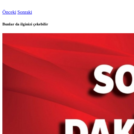
Önceki
Sonraki
Bunlar da ilginizi çekebilir