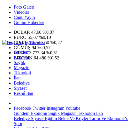
Foto Galeri
Videolar
Canlı Yayın
Günün Haberleri
DOLAR
47,60
%0,07
EURO
55,07
%0,10
G.ALTIN
6.513,50
%0,27
GÜMÜŞ
94
%-0,57
Gündem
IMKB
13.773,34
%0,51
Ekonomi
BITCOIN
64.480
%0,52
Sağlık
Magazin
Teknoloji
İlan
Belediye
Siyaset
Resmî İlan
Facebook
Twitter
Instagram
Youtube
Gündem
Ekonomi
Sağlık
Magazin
Teknoloji
İlan
Belediye
Siyaset
Eğitim
Belde Ve Köyler
Tarım Ve Ekonomi
Y
Spor