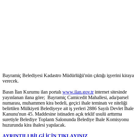
Bayramiç Belediyesi Kadastro Müdürlüğü'nün çıktığı işyerini kiraya
verecek.
Basın İlan Kurumu ilan portalı
www.ilan.gov.tr
internet sitesinde
yayınlanan ilana göre; Bayramiç Camicedit Mahallesi, ada/parsel
numarası, muhammen kira bedeli, geçici ihale teminatı ve niteliği
belirtilen Mülkiyeti Belediyeye ait iş yerleri 2886 Sayılı Devlet İhale
Kanunu'nun 45. Maddesine istinaden açık teklif usulü arttırma
suretiyle Belediye Toplantı Salonunda Belediye Ihale Komisyonu
huzurunda kira ihalesi yapılacak.
AYRINTILI BİLGİ İÇİN TIKLAYINIZ