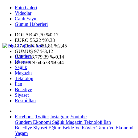
Foto Galeri
Videolar
Canlı Yayın
Günün Haberleri
DOLAR
47,70
%0,17
EURO
55,22
%0,38
G.ALTIN
6.651,81
%2,45
GÜMÜŞ
97
%3,12
Gündem
IMKB
13.779,39
%-0,14
Ekonomi
BITCOIN
64.678
%0,44
Sağlık
Magazin
Teknoloji
İlan
Belediye
Siyaset
Resmî İlan
Facebook
Twitter
Instagram
Youtube
Gündem
Ekonomi
Sağlık
Magazin
Teknoloji
İlan
Belediye
Siyaset
Eğitim
Belde Ve Köyler
Tarım Ve Ekonomi
Yaşam