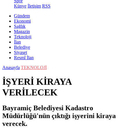
Spor
Künye
İletişim
RSS
Gündem
Ekonomi
Sağlık
Magazin
Teknoloji
İlan
Belediye
Siyaset
Resmî İlan
Anasayfa
TEKNOLOJİ
İŞYERİ KİRAYA
VERİLECEK
Bayramiç Belediyesi Kadastro
Müdürlüğü'nün çıktığı işyerini kiraya
verecek.