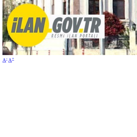
-
+
A
A