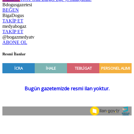
Bdogusgazetesi
BEĞEN
BigaDogus
TAKİP ET
medyabogaz
TAKİP ET
@bogazmedyatv
ABONE OL
Resmî İlanlar