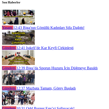
Son Haberler
Yaşam
12:43
Biga'nın Gönüllü Kadınları Şifa Dağıttı!
Gündem
12:41
Işıkeli’de Kar Keyfi Çirkinleşti
Gündem
12:39
Biga’da Sporun Huzuru İçin Düğmeye Basıldı
Gündem
12:37
Mazbata Tamam, Görev Başladı
Gündem
10:31
Odd Burger Ege’yi Sallayacak!