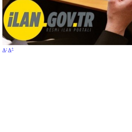
-
+
A
A