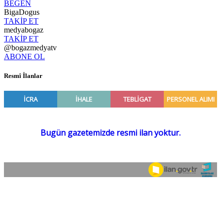
BEĞEN
BigaDogus
TAKİP ET
medyabogaz
TAKİP ET
@bogazmedyatv
ABONE OL
Resmî İlanlar