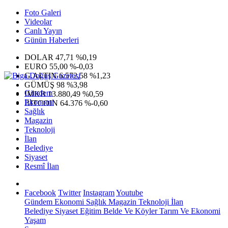
Foto Galeri
Videolar
Canlı Yayın
Günün Haberleri
DOLAR
47,71
%0,19
EURO
55,00
%-0,03
G.ALTIN
6.572,58
%1,23
GÜMÜŞ
98
%3,98
Gündem
IMKB
13.880,49
%0,59
Ekonomi
BITCOIN
64.376
%-0,60
Sağlık
Magazin
Teknoloji
İlan
Belediye
Siyaset
Resmî İlan
Facebook
Twitter
Instagram
Youtube
Gündem
Ekonomi
Sağlık
Magazin
Teknoloji
İlan
Belediye
Siyaset
Eğitim
Belde Ve Köyler
Tarım Ve Ekonomi
Yaşam