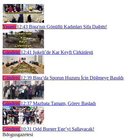
Yaşam
12:43
Biga'nın Gönüllü Kadınları Şifa Dağıttı!
Gündem
12:41
Işıkeli’de Kar Keyfi Çirkinleşti
Gündem
12:39
Biga’da Sporun Huzuru İçin Düğmeye Basıldı
Gündem
12:37
Mazbata Tamam, Görev Başladı
Gündem
10:31
Odd Burger Ege’yi Sallayacak!
Bdogusgazetesi