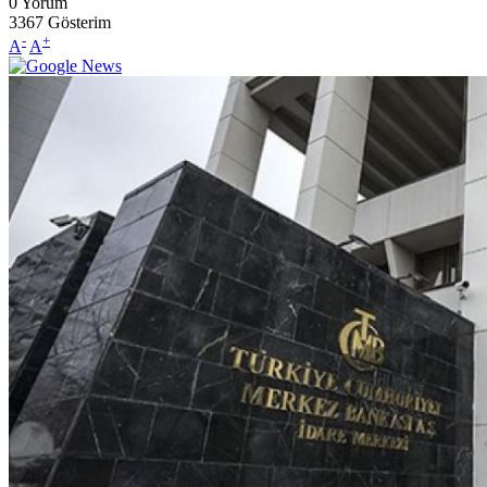
0
Yorum
3367
Gösterim
-
+
A
A