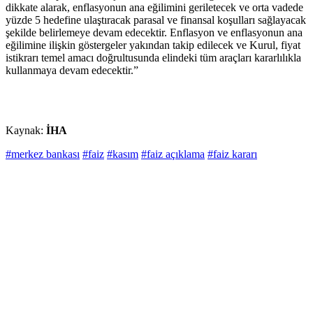
dikkate alarak, enflasyonun ana eğilimini geriletecek ve orta vadede
yüzde 5 hedefine ulaştıracak parasal ve finansal koşulları sağlayacak
şekilde belirlemeye devam edecektir. Enflasyon ve enflasyonun ana
eğilimine ilişkin göstergeler yakından takip edilecek ve Kurul, fiyat
istikrarı temel amacı doğrultusunda elindeki tüm araçları kararlılıkla
kullanmaya devam edecektir.”
Kaynak:
İHA
#merkez bankası
#faiz
#kasım
#faiz açıklama
#faiz kararı