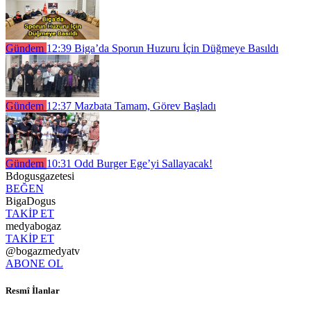
Gündem
12:39
Biga’da Sporun Huzuru İçin Düğmeye Basıldı
Gündem
12:37
Mazbata Tamam, Görev Başladı
Gündem
10:31
Odd Burger Ege’yi Sallayacak!
Bdogusgazetesi
BEĞEN
BigaDogus
TAKİP ET
medyabogaz
TAKİP ET
@bogazmedyatv
ABONE OL
Resmî İlanlar