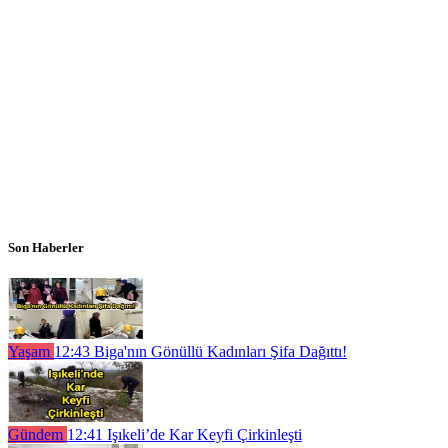
Son Haberler
Yaşam
12:43
Biga'nın Gönüllü Kadınları Şifa Dağıttı!
Gündem
12:41
Işıkeli’de Kar Keyfi Çirkinleşti