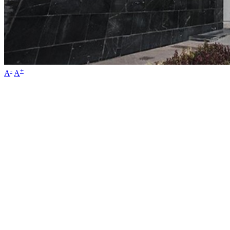
-
+
A
A