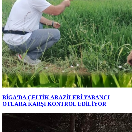
BİGA’DA ÇELTİK ARAZİLERİ YABANCI
OTLARA KARŞI KONTROL EDİLİYOR