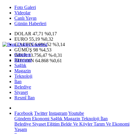
Foto Galeri
Videolar
Canlı Yayın
Günün Haberleri
DOLAR
47,71
%0,17
EURO
55,19
%0,32
G.ALTIN
6.696,52
%3,14
GÜMÜŞ
98
%4,53
Gündem
IMKB
13.756,47
%-0,31
Ekonomi
BITCOIN
64.868
%0,61
Sağlık
Magazin
Teknoloji
İlan
Belediye
Siyaset
Resmî İlan
Facebook
Twitter
Instagram
Youtube
Gündem
Ekonomi
Sağlık
Magazin
Teknoloji
İlan
Belediye
Siyaset
Eğitim
Belde Ve Köyler
Tarım Ve Ekonomi
Yaşam