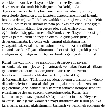
etmektedir. Kurul, enflasyon beklentileri ve fiyatlama
davranışlarında sınırlı bir iyileşmenin başladığını da
değerlendirmektedir. Dış finansman koşullarındaki iyileşme,
rezervlerde süregelen artış, talepteki dengelenmenin cari işlemler
hesabına desteği ve Türk lirası varlıklara yurt içi ve yurt dışı talebin
artması, döviz kuru istikrarı ve para politikasının etkinliğine güçlü
katkıda bulunmaktadır. Bu çerçevede, aylık enflasyonun ana
eğiliminde düşüş gözlenmektedir.Kurul, dezenflasyonun tesisi için
gerekli parasal sıkılık düzeyine önemli ölçüde yaklaşıldığını
değerlendirmiştir. Bu çerçevede, parasal sıkılaştırma hızı
yavaşlatılacak ve sıkılaştırma adımları kısa bir zaman diliminde
tamamlanacaktır. Fiyat istikrarının kalıcı tesisi için gerekli parasal
sıkılığın ise gerektiği müddetçe sürdürüleceği değerlendirilmiştir.
Kurul, mevcut mikro- ve makroihtiyati çerçeveyi, piyasa
mekanizmalarının işlevselliğini artıracak ve makro finansal istikrarı
güçlendirecek şekilde sadeleştirmektedir. Kredi faizlerinin
hedeflenen finansal sıkılık düzeyiyle uyumlu olduğu
değerlendirilirken, Türk lirası mevduat payının artırılmasına yönelik
düzenlemelerin ve parasal sıkılaşmanın, aktarım mekanizmasını
güçlendirmeye ve bankacılık sisteminin fonlama kompozisyonunu
iyileştirmeye devam edeceği öngörülmektedir. Kurul, faiz
kararlarının yanı sıra, parasal sıkılaştırma sürecini destekleyecek
miktarsal sıkılaştırma kararları almayı sürdürecektir. Kurul politika
kararlarını, parasal sıkılaştırmanın birikimli ve gecikmeli etkilerini de