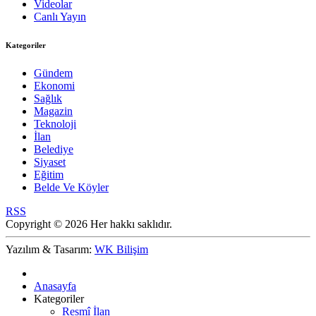
Videolar
Canlı Yayın
Kategoriler
Gündem
Ekonomi
Sağlık
Magazin
Teknoloji
İlan
Belediye
Siyaset
Eğitim
Belde Ve Köyler
RSS
Copyright © 2026 Her hakkı saklıdır.
Yazılım & Tasarım:
WK Bilişim
Anasayfa
Kategoriler
Resmî İlan