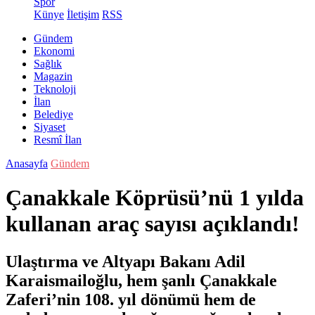
Spor
Künye
İletişim
RSS
Gündem
Ekonomi
Sağlık
Magazin
Teknoloji
İlan
Belediye
Siyaset
Resmî İlan
Anasayfa
Gündem
Çanakkale Köprüsü’nü 1 yılda
kullanan araç sayısı açıklandı!
Ulaştırma ve Altyapı Bakanı Adil
Karaismailoğlu, hem şanlı Çanakkale
Zaferi’nin 108. yıl dönümü hem de