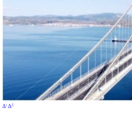
-
+
A
A