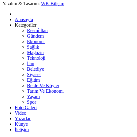
Yazılım & Tasarım:
WK Bilişim
Anasayfa
Kategoriler
Resmî İlan
Gündem
Ekonomi
Sağlık
Magazin
Teknoloji
İlan
Belediye
Siyaset
Eğitim
Belde Ve Köyler
Tarım Ve Ekonomi
Yaşam
Spor
Foto Galeri
Video
Yazarlar
Künye
İletişim