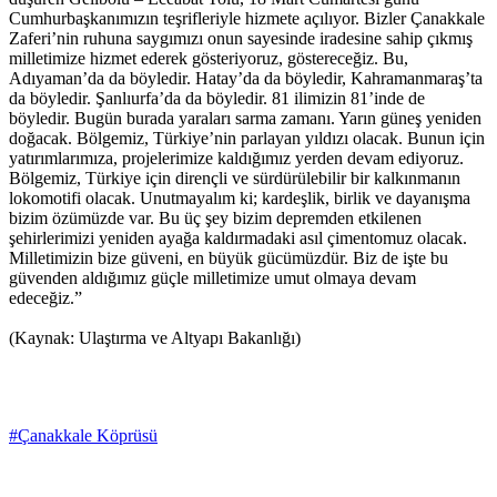
Cumhurbaşkanımızın teşrifleriyle hizmete açılıyor. Bizler Çanakkale
Zaferi’nin ruhuna saygımızı onun sayesinde iradesine sahip çıkmış
milletimize hizmet ederek gösteriyoruz, göstereceğiz. Bu,
Adıyaman’da da böyledir. Hatay’da da böyledir, Kahramanmaraş’ta
da böyledir. Şanlıurfa’da da böyledir. 81 ilimizin 81’inde de
böyledir. Bugün burada yaraları sarma zamanı. Yarın güneş yeniden
doğacak. Bölgemiz, Türkiye’nin parlayan yıldızı olacak. Bunun için
yatırımlarımıza, projelerimize kaldığımız yerden devam ediyoruz.
Bölgemiz, Türkiye için dirençli ve sürdürülebilir bir kalkınmanın
lokomotifi olacak. Unutmayalım ki; kardeşlik, birlik ve dayanışma
bizim özümüzde var. Bu üç şey bizim depremden etkilenen
şehirlerimizi yeniden ayağa kaldırmadaki asıl çimentomuz olacak.
Milletimizin bize güveni, en büyük gücümüzdür. Biz de işte bu
güvenden aldığımız güçle milletimize umut olmaya devam
edeceğiz.”
(Kaynak: Ulaştırma ve Altyapı Bakanlığı)
#Çanakkale Köprüsü