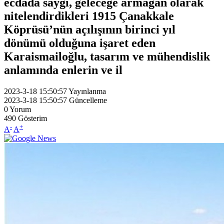
ecdada saygı, geleceğe armağan olarak
nitelendirdikleri 1915 Çanakkale
Köprüsü’nün açılışının birinci yıl
dönümü olduğuna işaret eden
Karaismailoğlu, tasarım ve mühendislik
anlamında enlerin ve il
2023-3-18 15:50:57
Yayınlanma
2023-3-18 15:50:57
Güncelleme
0
Yorum
490
Gösterim
-
+
A
A