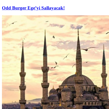
Odd Burger Ege’yi Sallayacak!