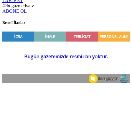
TAKİP ET
@bogazmedyatv
ABONE OL
Resmî İlanlar