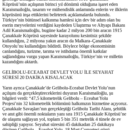
Köprüsü’nün açılışının birinci yıl dönümü olduğuna işaret eden
Karaismailoğlu, tasarım ve mühendislik anlamında enlerin ve ilklerin
köprüsünü inşa ettiklerini belirterek açıklamalarda bulundu.
Türkiye’nin bütünsel kalkınma hamlesi için dev bir adım olan bu
eserin meyvelerini verdiğini kaydeden Ulaştırma ve Altyapı Bakanı
Adil Karaismailoğlu, bugüne kadar 2 milyon 200 bin aracın 1915
Çanakkale Köprüsü sayesinde karayolunu kesintisiz şekilde
kullandığını, 2 milyona yakın aracın da Malkara–Çanakkale
Otoyolu’nu kullandığını bildirdi. Böylece bölge ekonomisinin
canlandığını, turizme, tarıma ve istihdama önemli katkılar
sağlandığına vurgu yapan Karaismailoğlu, Türkiye’nin ve milletin
kazandığını aktardı.
GELİBOLU-ECEABAT DEVLET YOLU İLE SEYAHAT
SÜRESİ 20 DAKİKA KISALACAK
Yarın ayrıca Çanakkale’de Gelibolu-Eceabat Devlet Yolu’nun
açılışını da gerçekleştireceklerini duyuran Karaismailoğlu, şu
bilgileri verdi: “47,5 kilometrelik Gelibolu – Eceabat Yolu
Projesi’nin 32 kilometrelik bölümünü halkımızın hizmetine açıyoruz.
Çanakkale Savaşları’nın gerçekleştiği Gelibolu Tarihi Alanı, şehitlik
ve anıt gibi önemli noktaların yanı sıra 1915 Çanakkale Köprüsü’ne
de ulaşımı sağlayan yol, toplam 5 bin 351 metrelik 4 tünele de ev
sahipliği yapıyor. Seyahat süresini 45 dakikadan 25 dakikaya
düşüren Gelibolu – Eceabat Yolu, 18 Mart Cumartesi günü