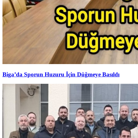
Biga’da Sporun Huzuru İçin Düğmeye Basıldı