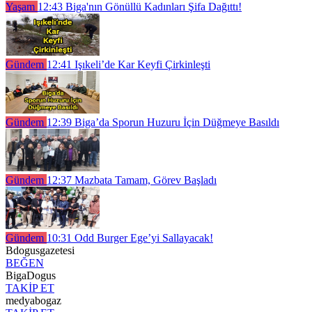
Yaşam
12:43
Biga'nın Gönüllü Kadınları Şifa Dağıttı!
Gündem
12:41
Işıkeli’de Kar Keyfi Çirkinleşti
Gündem
12:39
Biga’da Sporun Huzuru İçin Düğmeye Basıldı
Gündem
12:37
Mazbata Tamam, Görev Başladı
Gündem
10:31
Odd Burger Ege’yi Sallayacak!
Bdogusgazetesi
BEĞEN
BigaDogus
TAKİP ET
medyabogaz