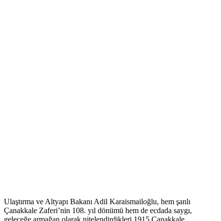
Ulaştırma ve Altyapı Bakanı Adil Karaismailoğlu, hem şanlı
Çanakkale Zaferi’nin 108. yıl dönümü hem de ecdada saygı,
geleceğe armağan olarak nitelendirdikleri 1915 Çanakkale