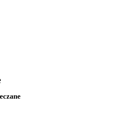
e
 eczane