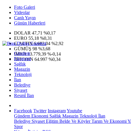
Foto Galeri
Videolar
Canlı Yayın
Günün Haberleri
DOLAR
47,71
%0,17
EURO
55,18
%0,31
G.ALTIN
6.682,04
%2,92
GÜMÜŞ
98
%3,68
Gündem
IMKB
13.779,39
%-0,14
Ekonomi
BITCOIN
64.997
%0,34
Sağlık
Magazin
Teknoloji
İlan
Belediye
Siyaset
Resmî İlan
Facebook
Twitter
Instagram
Youtube
Gündem
Ekonomi
Sağlık
Magazin
Teknoloji
İlan
Belediye
Siyaset
Eğitim
Belde Ve Köyler
Tarım Ve Ekonomi
Y
Spor