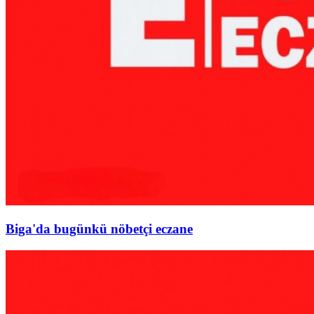
Biga'da bugünkü nöbetçi eczane