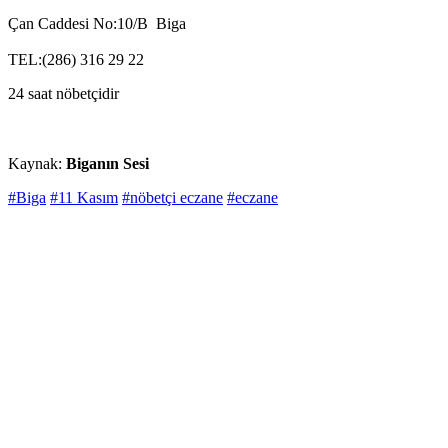
Çan Caddesi No:10/B Biga
TEL:(286) 316 29 22
24 saat nöbetçidir
Kaynak:
Biganın Sesi
#Biga
#11 Kasım
#nöbetçi eczane
#eczane