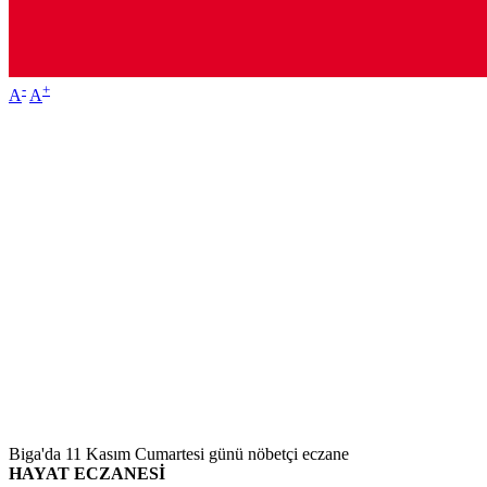
-
+
A
A
Biga'da 11 Kasım Cumartesi günü nöbetçi eczane
HAYAT ECZANESİ