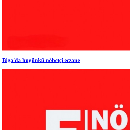
Biga'da bugünkü nöbetçi eczane