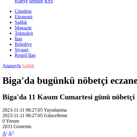
Künye
İletişim
RSS
Gündem
Ekonomi
Sağlık
Magazin
Teknoloji
İlan
Belediye
Siyaset
Resmî İlan
Anasayfa
Sağlık
Biga'da bugünkü nöbetçi eczan
Biga'da 11 Kasım Cumartesi günü nöbetçi
2023-11-11 08:27:05
Yayınlanma
2023-11-11 08:27:05
Güncelleme
0
Yorum
2033
Gösterim
-
+
A
A