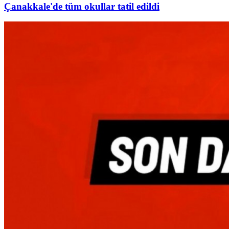
Çanakkale'de tüm okullar tatil edildi