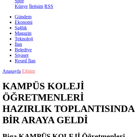
Spor
Künye
İletişim
RSS
Gündem
Ekonomi
Sağlık
Magazin
Teknoloji
İlan
Belediye
Siyaset
Resmî İlan
Anasayfa
Eğitim
KAMPÜS KOLEJİ
ÖĞRETMENLERİ
HAZIRLIK TOPLANTISINDA
BİR ARAYA GELDİ
Biga KAMPÜS KOLEJİ Öğretmenleri,