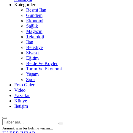
Kategoriler
Resmî İlan
Gündem
Ekonomi
Sağlık
Magazin
Teknoloji
İlan
Belediye
Siyaset
Eğitim
Belde Ve Köyler
Tarım Ve Ekonomi
Yaşam
Spor
Foto Galeri
Video
Yazarlar
Künye
İletişim
Aramak için bir kelime yazınız.