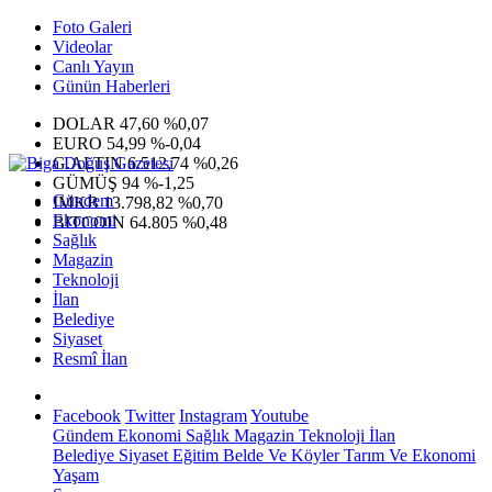
Foto Galeri
Videolar
Canlı Yayın
Günün Haberleri
DOLAR
47,60
%0,07
EURO
54,99
%-0,04
G.ALTIN
6.512,74
%0,26
GÜMÜŞ
94
%-1,25
Gündem
IMKB
13.798,82
%0,70
Ekonomi
BITCOIN
64.805
%0,48
Sağlık
Magazin
Teknoloji
İlan
Belediye
Siyaset
Resmî İlan
Facebook
Twitter
Instagram
Youtube
Gündem
Ekonomi
Sağlık
Magazin
Teknoloji
İlan
Belediye
Siyaset
Eğitim
Belde Ve Köyler
Tarım Ve Ekonomi
Yaşam