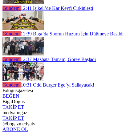
Gündem
12:41
Işıkeli’de Kar Keyfi Çirkinleşti
Gündem
12:39
Biga’da Sporun Huzuru İçin Düğmeye Basıldı
Gündem
12:37
Mazbata Tamam, Görev Başladı
Gündem
10:31
Odd Burger Ege’yi Sallayacak!
Bdogusgazetesi
BEĞEN
BigaDogus
TAKİP ET
medyabogaz
TAKİP ET
@bogazmedyatv
ABONE OL