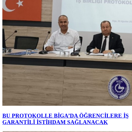
BU PROTOKOLLE BİGA’DA ÖĞRENCİLERE İŞ
GARANTİLİ İSTİHDAM SAĞLANACAK