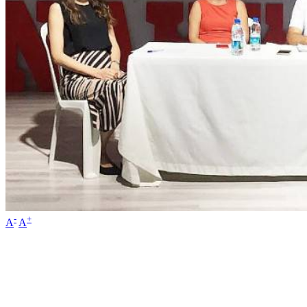
-
+
A
A