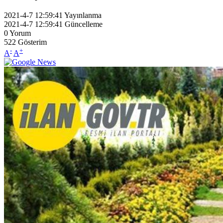
2021-4-7 12:59:41
Yayınlanma
2021-4-7 12:59:41
Güncelleme
0
Yorum
522
Gösterim
-
+
A
A