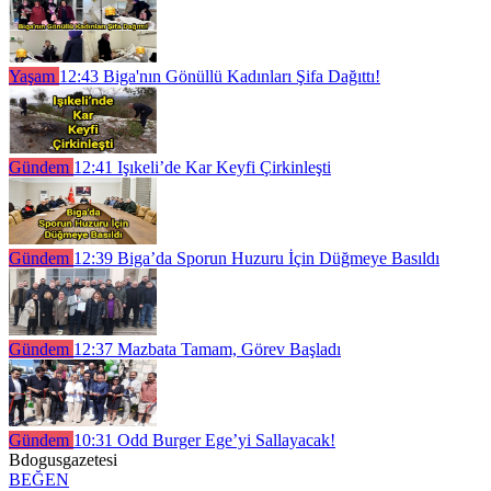
Yaşam
12:43
Biga'nın Gönüllü Kadınları Şifa Dağıttı!
Gündem
12:41
Işıkeli’de Kar Keyfi Çirkinleşti
Gündem
12:39
Biga’da Sporun Huzuru İçin Düğmeye Basıldı
Gündem
12:37
Mazbata Tamam, Görev Başladı
Gündem
10:31
Odd Burger Ege’yi Sallayacak!
Bdogusgazetesi
BEĞEN