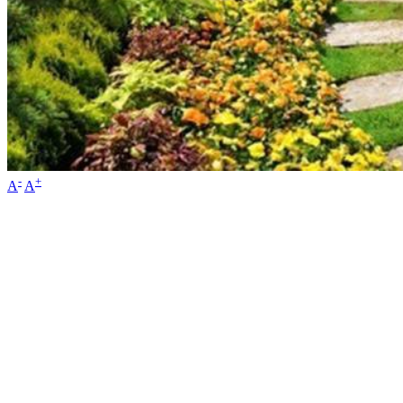
-
+
A
A