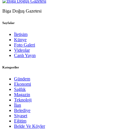
Biga Doğuş Gazetesi
Sayfalar
İletişim
Künye
Foto Galeri
Videolar
Canlı Yayın
Kategoriler
Gündem
Ekonomi
Sağlık
Magazin
Teknoloji
İlan
Belediye
Siyaset
Eğitim
Belde Ve Köyler