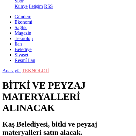
Spor
Künye
İletişim
RSS
Gündem
Ekonomi
Sağlık
Magazin
Teknoloji
İlan
Belediye
Siyaset
Resmî İlan
Anasayfa
TEKNOLOJİ
BİTKİ VE PEYZAJ
MATERYALLERİ
ALINACAK
Kaş Belediyesi, bitki ve peyzaj
materyalleri satın alacak.