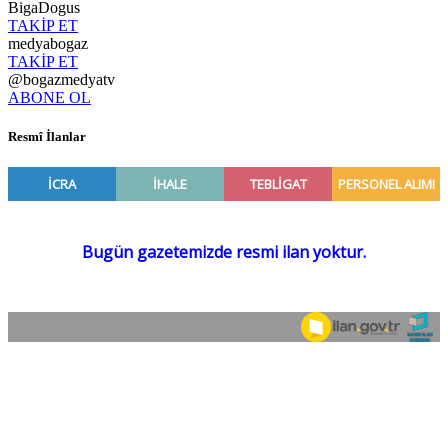
BigaDogus
TAKİP ET
medyabogaz
TAKİP ET
@bogazmedyatv
ABONE OL
Resmî İlanlar