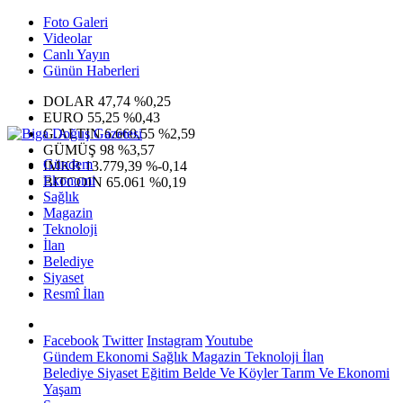
Foto Galeri
Videolar
Canlı Yayın
Günün Haberleri
DOLAR
47,74
%0,25
EURO
55,25
%0,43
G.ALTIN
6.660,55
%2,59
GÜMÜŞ
98
%3,57
Gündem
IMKB
13.779,39
%-0,14
Ekonomi
BITCOIN
65.061
%0,19
Sağlık
Magazin
Teknoloji
İlan
Belediye
Siyaset
Resmî İlan
Facebook
Twitter
Instagram
Youtube
Gündem
Ekonomi
Sağlık
Magazin
Teknoloji
İlan
Belediye
Siyaset
Eğitim
Belde Ve Köyler
Tarım Ve Ekonomi
Yaşam