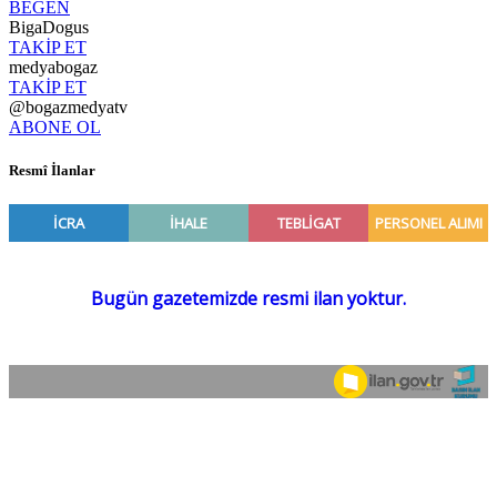
BEĞEN
BigaDogus
TAKİP ET
medyabogaz
TAKİP ET
@bogazmedyatv
ABONE OL
Resmî İlanlar