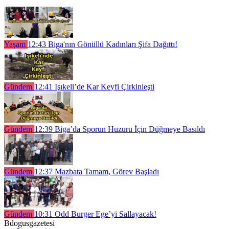
Yaşam
12:43
Biga'nın Gönüllü Kadınları Şifa Dağıttı!
Gündem
12:41
Işıkeli’de Kar Keyfi Çirkinleşti
Gündem
12:39
Biga’da Sporun Huzuru İçin Düğmeye Basıldı
Gündem
12:37
Mazbata Tamam, Görev Başladı
Gündem
10:31
Odd Burger Ege’yi Sallayacak!
Bdogusgazetesi