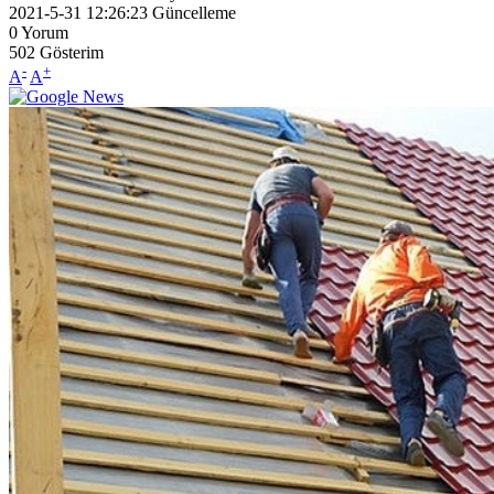
2021-5-31 12:26:23
Güncelleme
0
Yorum
502
Gösterim
-
+
A
A