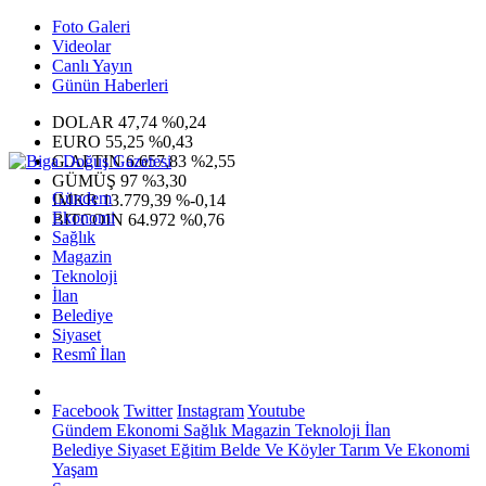
Foto Galeri
Videolar
Canlı Yayın
Günün Haberleri
DOLAR
47,74
%0,24
EURO
55,25
%0,43
G.ALTIN
6.657,83
%2,55
GÜMÜŞ
97
%3,30
Gündem
IMKB
13.779,39
%-0,14
Ekonomi
BITCOIN
64.972
%0,76
Sağlık
Magazin
Teknoloji
İlan
Belediye
Siyaset
Resmî İlan
Facebook
Twitter
Instagram
Youtube
Gündem
Ekonomi
Sağlık
Magazin
Teknoloji
İlan
Belediye
Siyaset
Eğitim
Belde Ve Köyler
Tarım Ve Ekonomi
Yaşam