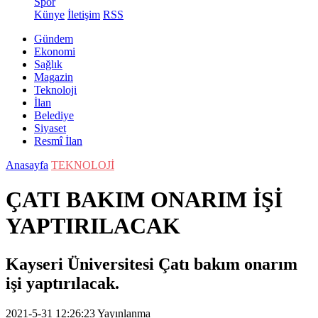
Spor
Künye
İletişim
RSS
Gündem
Ekonomi
Sağlık
Magazin
Teknoloji
İlan
Belediye
Siyaset
Resmî İlan
Anasayfa
TEKNOLOJİ
ÇATI BAKIM ONARIM İŞİ
YAPTIRILACAK
Kayseri Üniversitesi Çatı bakım onarım
işi yaptırılacak.
2021-5-31 12:26:23
Yayınlanma