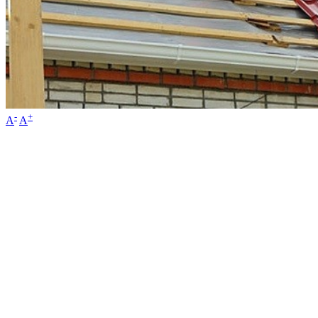
-
+
A
A