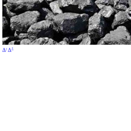
-
+
A
A