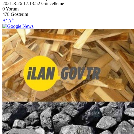
2021-8-26 17:13:52
Güncelleme
0
Yorum
478
Gösterim
-
+
A
A