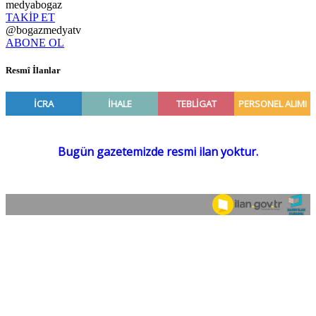
medyabogaz
TAKİP ET
@bogazmedyatv
ABONE OL
Resmî İlanlar