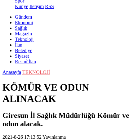
Spor
Künye
İletişim
RSS
Gündem
Ekonomi
Sağlık
Magazin
Teknoloji
İlan
Belediye
Siyaset
Resmî İlan
Anasayfa
TEKNOLOJİ
KÖMÜR VE ODUN
ALINACAK
Giresun İl Sağlık Müdürlüğü Kömür ve
odun alacak.
2021-8-26 17:13:52
Yayınlanma