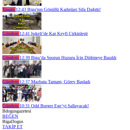
Yaşam
12:43
Biga'nın Gönüllü Kadınları Şifa Dağıttı!
Gündem
12:41
Işıkeli’de Kar Keyfi Çirkinleşti
Gündem
12:39
Biga’da Sporun Huzuru İçin Düğmeye Basıldı
Gündem
12:37
Mazbata Tamam, Görev Başladı
Gündem
10:31
Odd Burger Ege’yi Sallayacak!
Bdogusgazetesi
BEĞEN
BigaDogus
TAKİP ET