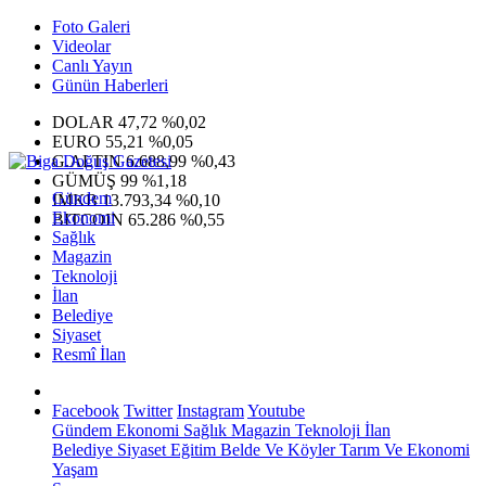
Foto Galeri
Videolar
Canlı Yayın
Günün Haberleri
DOLAR
47,72
%0,02
EURO
55,21
%0,05
G.ALTIN
6.688,99
%0,43
GÜMÜŞ
99
%1,18
Gündem
IMKB
13.793,34
%0,10
Ekonomi
BITCOIN
65.286
%0,55
Sağlık
Magazin
Teknoloji
İlan
Belediye
Siyaset
Resmî İlan
Facebook
Twitter
Instagram
Youtube
Gündem
Ekonomi
Sağlık
Magazin
Teknoloji
İlan
Belediye
Siyaset
Eğitim
Belde Ve Köyler
Tarım Ve Ekonomi
Yaşam