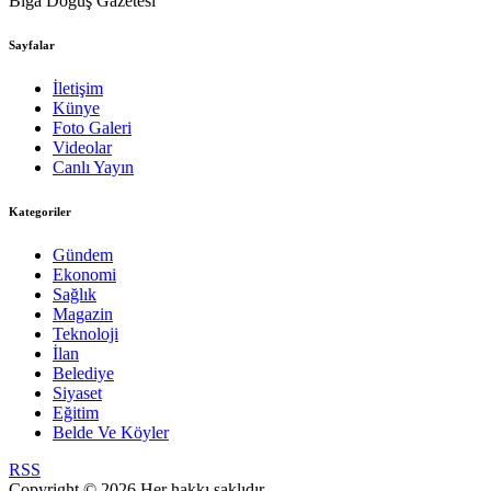
Biga Doğuş Gazetesi
Sayfalar
İletişim
Künye
Foto Galeri
Videolar
Canlı Yayın
Kategoriler
Gündem
Ekonomi
Sağlık
Magazin
Teknoloji
İlan
Belediye
Siyaset
Eğitim
Belde Ve Köyler
RSS
Copyright © 2026 Her hakkı saklıdır.