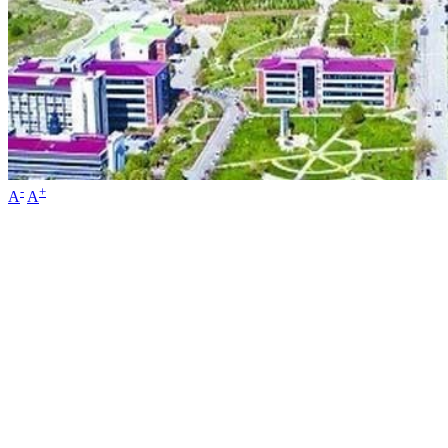
-
+
A
A