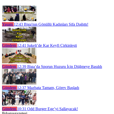
Yaşam
12:43
Biga'nın Gönüllü Kadınları Şifa Dağıttı!
Gündem
12:41
Işıkeli’de Kar Keyfi Çirkinleşti
Gündem
12:39
Biga’da Sporun Huzuru İçin Düğmeye Basıldı
Gündem
12:37
Mazbata Tamam, Görev Başladı
Gündem
10:31
Odd Burger Ege’yi Sallayacak!
Bdogusgazetesi