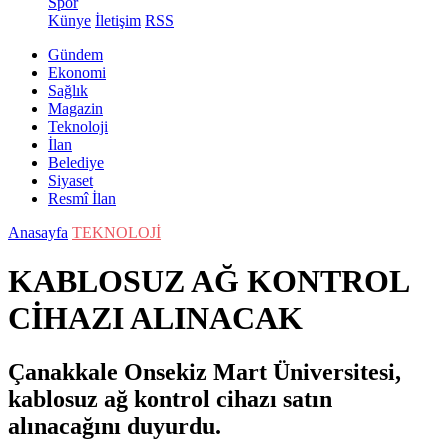
Spor
Künye
İletişim
RSS
Gündem
Ekonomi
Sağlık
Magazin
Teknoloji
İlan
Belediye
Siyaset
Resmî İlan
Anasayfa
TEKNOLOJİ
KABLOSUZ AĞ KONTROL
CİHAZI ALINACAK
Çanakkale Onsekiz Mart Üniversitesi,
kablosuz ağ kontrol cihazı satın
alınacağını duyurdu.