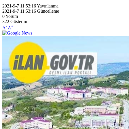
2021-9-7 11:53:16
Yayınlanma
2021-9-7 11:53:16
Güncelleme
0
Yorum
322
Gösterim
-
+
A
A