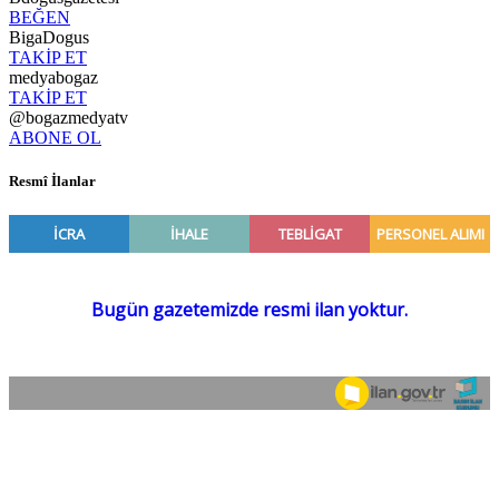
BEĞEN
BigaDogus
TAKİP ET
medyabogaz
TAKİP ET
@bogazmedyatv
ABONE OL
Resmî İlanlar