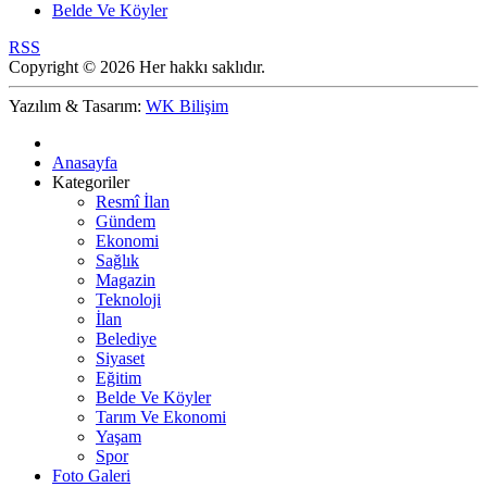
Belde Ve Köyler
RSS
Copyright © 2026 Her hakkı saklıdır.
Yazılım & Tasarım:
WK Bilişim
Anasayfa
Kategoriler
Resmî İlan
Gündem
Ekonomi
Sağlık
Magazin
Teknoloji
İlan
Belediye
Siyaset
Eğitim
Belde Ve Köyler
Tarım Ve Ekonomi
Yaşam
Spor
Foto Galeri