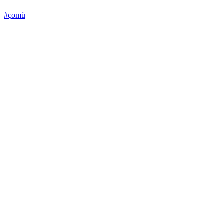
#çomü