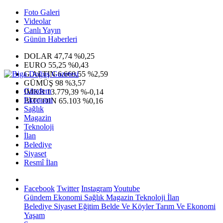
Foto Galeri
Videolar
Canlı Yayın
Günün Haberleri
DOLAR
47,74
%0,25
EURO
55,25
%0,43
G.ALTIN
6.660,55
%2,59
GÜMÜŞ
98
%3,57
Gündem
IMKB
13.779,39
%-0,14
Ekonomi
BITCOIN
65.103
%0,16
Sağlık
Magazin
Teknoloji
İlan
Belediye
Siyaset
Resmî İlan
Facebook
Twitter
Instagram
Youtube
Gündem
Ekonomi
Sağlık
Magazin
Teknoloji
İlan
Belediye
Siyaset
Eğitim
Belde Ve Köyler
Tarım Ve Ekonomi
Yaşam