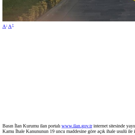
-
+
A
A
Basın İlan Kurumu ilan portalı
www.ilan.gov.tr
internet sitesinde yay
Kamu İhale Kanununun 19 uncu maddesine göre açık ihale usulü ile ih