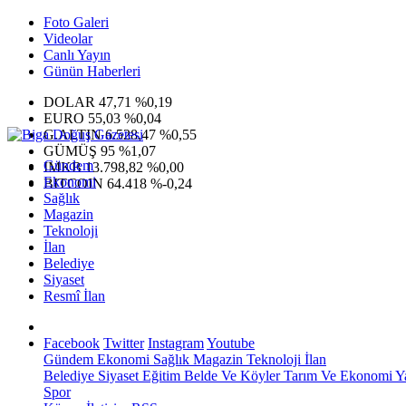
Foto Galeri
Videolar
Canlı Yayın
Günün Haberleri
DOLAR
47,71
%0,19
EURO
55,03
%0,04
G.ALTIN
6.528,47
%0,55
GÜMÜŞ
95
%1,07
Gündem
IMKB
13.798,82
%0,00
Ekonomi
BITCOIN
64.418
%-0,24
Sağlık
Magazin
Teknoloji
İlan
Belediye
Siyaset
Resmî İlan
Facebook
Twitter
Instagram
Youtube
Gündem
Ekonomi
Sağlık
Magazin
Teknoloji
İlan
Belediye
Siyaset
Eğitim
Belde Ve Köyler
Tarım Ve Ekonomi
Y
Spor