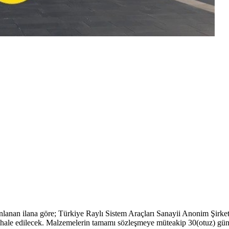
ınlanan ilana göre; Türkiye Raylı Sistem Araçları Sanayii Anonim Şirke
ale edilecek. Malzemelerin tamamı sözleşmeye müteakip 30(otuz) gün iç