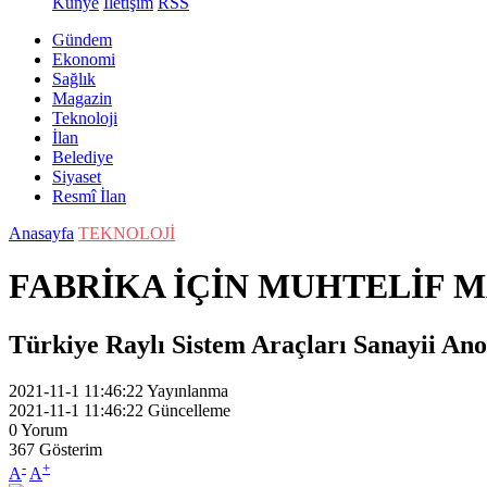
Künye
İletişim
RSS
Gündem
Ekonomi
Sağlık
Magazin
Teknoloji
İlan
Belediye
Siyaset
Resmî İlan
Anasayfa
TEKNOLOJİ
FABRİKA İÇİN MUHTELİF 
Türkiye Raylı Sistem Araçları Sanayii Ano
2021-11-1 11:46:22
Yayınlanma
2021-11-1 11:46:22
Güncelleme
0
Yorum
367
Gösterim
-
+
A
A