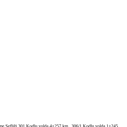
tme Şefliği 301 Kodlu yolda 4+257 km., 306/1 Kodlu yolda 1+245