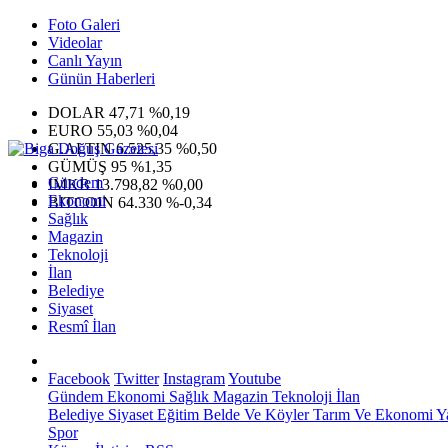
Foto Galeri
Videolar
Canlı Yayın
Günün Haberleri
DOLAR
47,71
%0,19
EURO
55,03
%0,04
G.ALTIN
6.525,35
%0,50
GÜMÜŞ
95
%1,35
Gündem
IMKB
13.798,82
%0,00
Ekonomi
BITCOIN
64.330
%-0,34
Sağlık
Magazin
Teknoloji
İlan
Belediye
Siyaset
Resmî İlan
Facebook
Twitter
Instagram
Youtube
Gündem
Ekonomi
Sağlık
Magazin
Teknoloji
İlan
Belediye
Siyaset
Eğitim
Belde Ve Köyler
Tarım Ve Ekonomi
Y
Spor