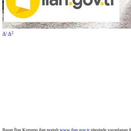
-
+
A
A
Basın İlan Kurumu ilan portalı
www.ilan.gov.tr
sitesinde yayınlanan