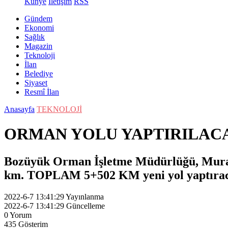
Künye
İletişim
RSS
Gündem
Ekonomi
Sağlık
Magazin
Teknoloji
İlan
Belediye
Siyaset
Resmî İlan
Anasayfa
TEKNOLOJİ
ORMAN YOLU YAPTIRILAC
Bozüyük Orman İşletme Müdürlüğü, Muratd
km. TOPLAM 5+502 KM yeni yol yaptıra
2022-6-7 13:41:29
Yayınlanma
2022-6-7 13:41:29
Güncelleme
0
Yorum
435
Gösterim