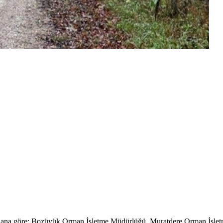
 ilana göre; Bozüyük Orman İşletme Müdürlüğü, Muratdere Orman İşle