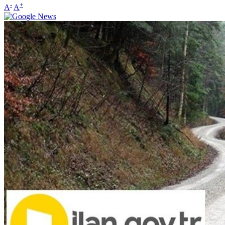
-
+
A
A