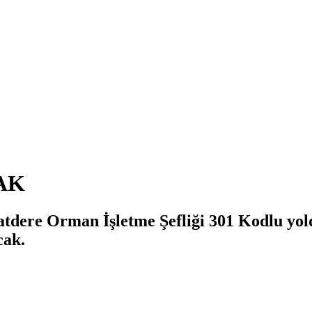
AK
ere Orman İşletme Şefliği 301 Kodlu yold
cak.