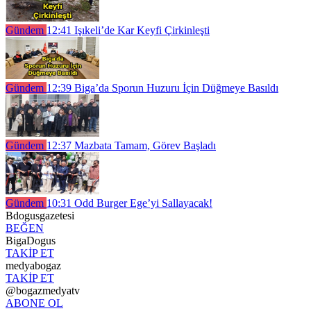
Gündem
12:41
Işıkeli’de Kar Keyfi Çirkinleşti
Gündem
12:39
Biga’da Sporun Huzuru İçin Düğmeye Basıldı
Gündem
12:37
Mazbata Tamam, Görev Başladı
Gündem
10:31
Odd Burger Ege’yi Sallayacak!
Bdogusgazetesi
BEĞEN
BigaDogus
TAKİP ET
medyabogaz
TAKİP ET
@bogazmedyatv
ABONE OL