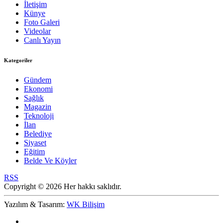
İletişim
Künye
Foto Galeri
Videolar
Canlı Yayın
Kategoriler
Gündem
Ekonomi
Sağlık
Magazin
Teknoloji
İlan
Belediye
Siyaset
Eğitim
Belde Ve Köyler
RSS
Copyright © 2026 Her hakkı saklıdır.
Yazılım & Tasarım:
WK Bilişim