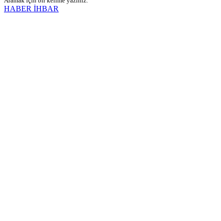
Aramak için bir kelime yazınız.
HABER İHBAR