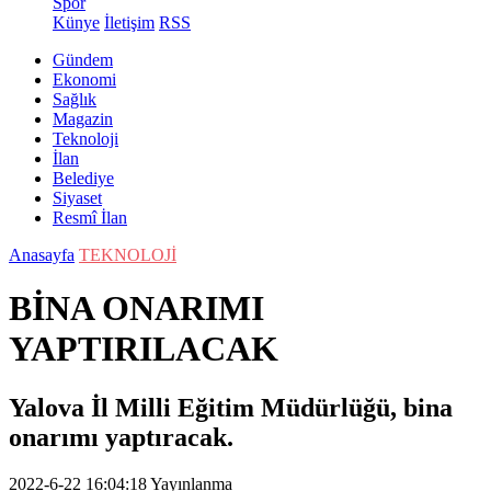
Spor
Künye
İletişim
RSS
Gündem
Ekonomi
Sağlık
Magazin
Teknoloji
İlan
Belediye
Siyaset
Resmî İlan
Anasayfa
TEKNOLOJİ
BİNA ONARIMI
YAPTIRILACAK
Yalova İl Milli Eğitim Müdürlüğü, bina
onarımı yaptıracak.
2022-6-22 16:04:18
Yayınlanma