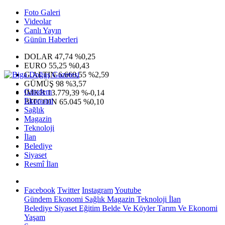
Foto Galeri
Videolar
Canlı Yayın
Günün Haberleri
DOLAR
47,74
%0,25
EURO
55,25
%0,43
G.ALTIN
6.660,55
%2,59
GÜMÜŞ
98
%3,57
Gündem
IMKB
13.779,39
%-0,14
Ekonomi
BITCOIN
65.045
%0,10
Sağlık
Magazin
Teknoloji
İlan
Belediye
Siyaset
Resmî İlan
Facebook
Twitter
Instagram
Youtube
Gündem
Ekonomi
Sağlık
Magazin
Teknoloji
İlan
Belediye
Siyaset
Eğitim
Belde Ve Köyler
Tarım Ve Ekonomi
Yaşam