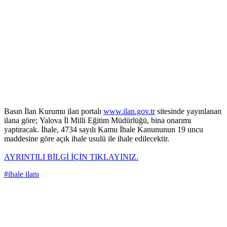
Basın İlan Kurumu ilan portalı
www.ilan.gov.tr
sitesinde yayınlanan
ilana göre; Yalova İl Milli Eğitim Müdürlüğü, bina onarımı
yaptıracak. İhale, 4734 sayılı Kamu İhale Kanununun 19 uncu
maddesine göre açık ihale usulü ile ihale edilecektir.
AYRINTILI BİLGİ İÇİN TIKLAYINIZ.
#ihale ilanı