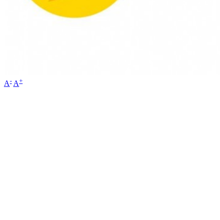
-
+
A
A