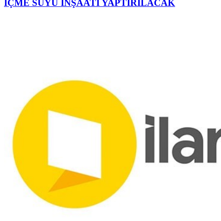
İÇME SUYU İNŞAATI YAPTIRILACAK