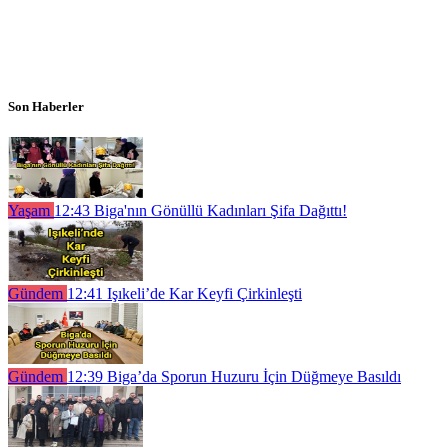
Son Haberler
Yaşam
12:43
Biga'nın Gönüllü Kadınları Şifa Dağıttı!
Gündem
12:41
Işıkeli’de Kar Keyfi Çirkinleşti
Gündem
12:39
Biga’da Sporun Huzuru İçin Düğmeye Basıldı