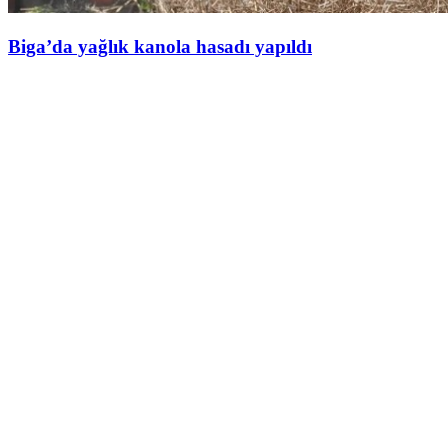
Biga’da yağlık kanola hasadı yapıldı