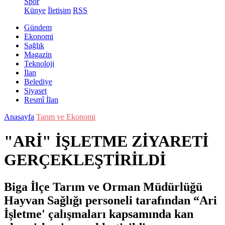
Spor
Künye
İletişim
RSS
Gündem
Ekonomi
Sağlık
Magazin
Teknoloji
İlan
Belediye
Siyaset
Resmî İlan
Anasayfa
Tarım ve Ekonomi
"ARİ" İŞLETME ZİYARETİ
GERÇEKLEŞTİRİLDİ
Biga İlçe Tarım ve Orman Müdürlüğü
Hayvan Sağlığı personeli tarafından “Ari
İşletme' çalışmaları kapsamında kan