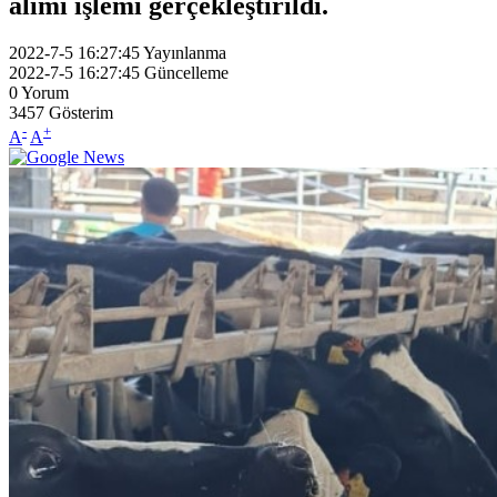
alımı işlemi gerçekleştirildi.
2022-7-5 16:27:45
Yayınlanma
2022-7-5 16:27:45
Güncelleme
0
Yorum
3457
Gösterim
-
+
A
A