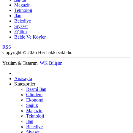
Magazin
Teknoloji
İlan
Belediye
Siyaset
Eğitim
Belde Ve Köyler
RSS
Copyright © 2026 Her hakkı saklıdır.
Yazılım & Tasarım:
WK Bilişim
Anasayfa
Kategoriler
Resmî İlan
Gündem
Ekonomi
Sağlık
Magazin
Teknoloji
İlan
Belediye
Siyaset