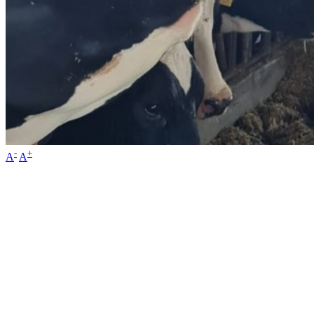
-
+
A
A