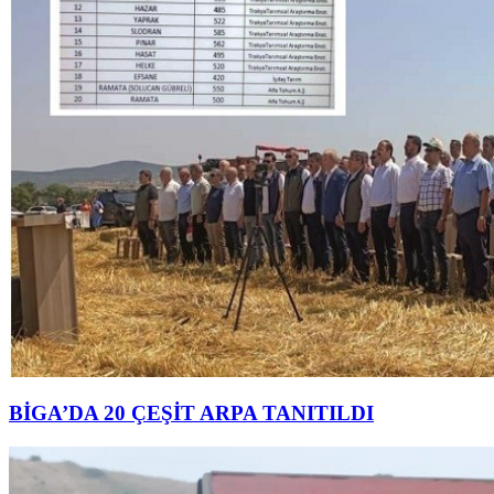
BİGA’DA 20 ÇEŞİT ARPA TANITILDI