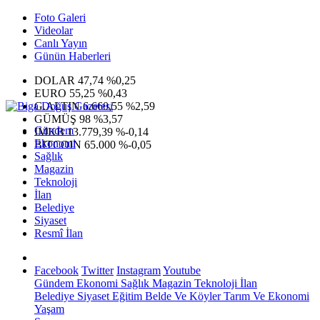
Foto Galeri
Videolar
Canlı Yayın
Günün Haberleri
DOLAR
47,74
%0,25
EURO
55,25
%0,43
G.ALTIN
6.660,55
%2,59
GÜMÜŞ
98
%3,57
Gündem
IMKB
13.779,39
%-0,14
Ekonomi
BITCOIN
65.000
%-0,05
Sağlık
Magazin
Teknoloji
İlan
Belediye
Siyaset
Resmî İlan
Facebook
Twitter
Instagram
Youtube
Gündem
Ekonomi
Sağlık
Magazin
Teknoloji
İlan
Belediye
Siyaset
Eğitim
Belde Ve Köyler
Tarım Ve Ekonomi
Yaşam