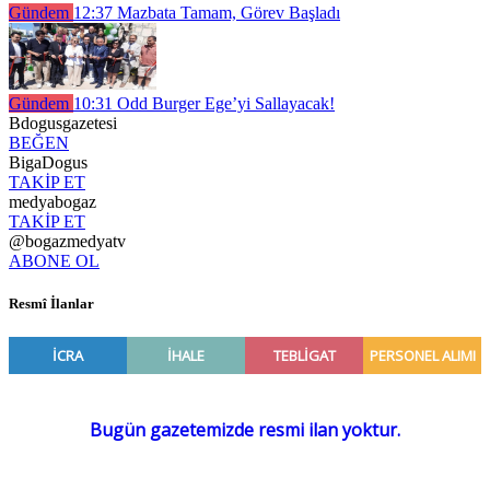
Gündem
12:37
Mazbata Tamam, Görev Başladı
Gündem
10:31
Odd Burger Ege’yi Sallayacak!
Bdogusgazetesi
BEĞEN
BigaDogus
TAKİP ET
medyabogaz
TAKİP ET
@bogazmedyatv
ABONE OL
Resmî İlanlar