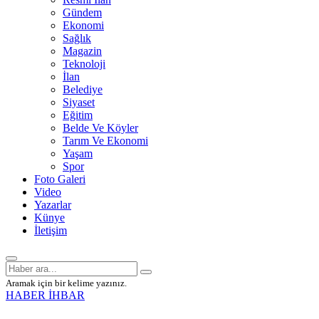
Gündem
Ekonomi
Sağlık
Magazin
Teknoloji
İlan
Belediye
Siyaset
Eğitim
Belde Ve Köyler
Tarım Ve Ekonomi
Yaşam
Spor
Foto Galeri
Video
Yazarlar
Künye
İletişim
Aramak için bir kelime yazınız.
HABER İHBAR