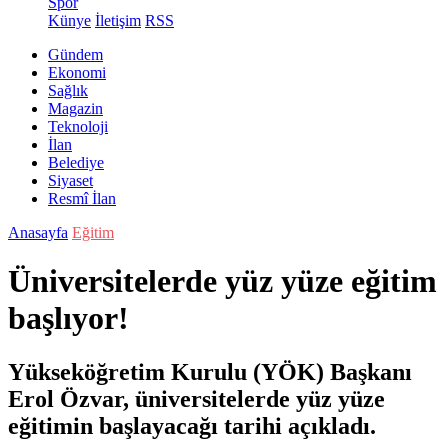
Spor
Künye
İletişim
RSS
Gündem
Ekonomi
Sağlık
Magazin
Teknoloji
İlan
Belediye
Siyaset
Resmî İlan
Anasayfa
Eğitim
Üniversitelerde yüz yüze eğitim
başlıyor!
Yükseköğretim Kurulu (YÖK) Başkanı
Erol Özvar, üniversitelerde yüz yüze
eğitimin başlayacağı tarihi açıkladı.