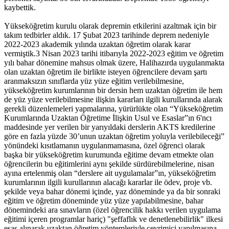
kaybettik.
Yükseköğretim kurulu olarak depremin etkilerini azaltmak için bir
takım tedbirler aldık. 17 Şubat 2023 tarihinde deprem nedeniyle
2022-2023 akademik yılında uzaktan öğretim olarak karar
vermiştik.3 Nisan 2023 tarihi itibarıyla 2022-2023 eğitim ve öğretim
yılı bahar dönemine mahsus olmak üzere, Halihazırda uygulanmakta
olan uzaktan öğretim ile birlikte isteyen öğrencilere devam şartı
aranmaksızın sınıflarda yüz yüze eğitim verilebilmesine,
yükseköğretim kurumlarının bir dersin hem uzaktan öğretim ile hem
de yüz yüze verilebilmesine ilişkin kararları ilgili kurullarında alarak
gerekli düzenlemeleri yapmalarına, yürürlükte olan “Yükseköğretim
Kurumlarında Uzaktan Öğretime İlişkin Usul ve Esaslar”ın 6'ncı
maddesinde yer verilen bir yarıyıldaki derslerin AKTS kredilerine
göre en fazla yüzde 30’unun uzaktan öğretim yoluyla verilebileceği”
yönündeki kısıtlamanın uygulanmamasına, özel öğrenci olarak
başka bir yükseköğretim kurumunda eğitime devam etmekte olan
öğrencilerin bu eğitimlerini aynı şekilde sürdürebilmelerine, nisan
ayına ertelenmiş olan “derslere ait uygulamalar”ın, yükseköğretim
kurumlarının ilgili kurullarının alacağı kararlar ile ödev, proje vb.
şekilde veya bahar dönemi içinde, yaz döneminde ya da bir sonraki
eğitim ve öğretim döneminde yüz yüze yapılabilmesine, bahar
dönemindeki ara sınavların (özel öğrencilik hakkı verilen uygulama
eğitimi içeren programlar hariç) "şeffaflık ve denetlenebilirlik" ilkesi
esas alınarak uzaktan öğretim yöntemleriyle çevrimiçi yapılmasına,