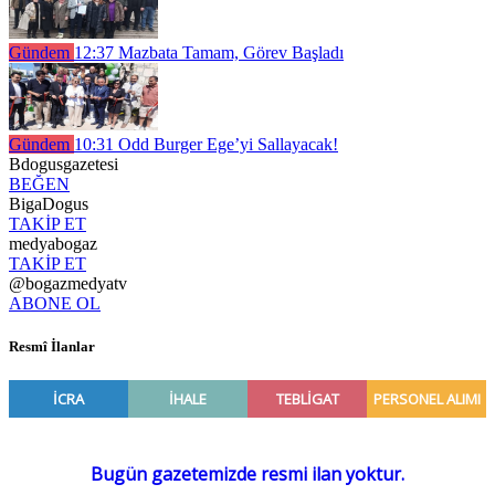
Gündem
12:37
Mazbata Tamam, Görev Başladı
Gündem
10:31
Odd Burger Ege’yi Sallayacak!
Bdogusgazetesi
BEĞEN
BigaDogus
TAKİP ET
medyabogaz
TAKİP ET
@bogazmedyatv
ABONE OL
Resmî İlanlar