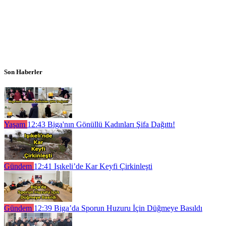
Son Haberler
Yaşam
12:43
Biga'nın Gönüllü Kadınları Şifa Dağıttı!
Gündem
12:41
Işıkeli’de Kar Keyfi Çirkinleşti
Gündem
12:39
Biga’da Sporun Huzuru İçin Düğmeye Basıldı