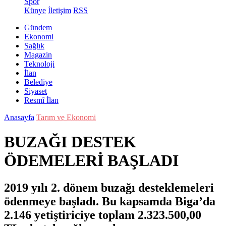
Spor
Künye
İletişim
RSS
Gündem
Ekonomi
Sağlık
Magazin
Teknoloji
İlan
Belediye
Siyaset
Resmî İlan
Anasayfa
Tarım ve Ekonomi
BUZAĞI DESTEK
ÖDEMELERİ BAŞLADI
2019 yılı 2. dönem buzağı desteklemeleri
ödenmeye başladı. Bu kapsamda Biga’da
2.146 yetiştiriciye toplam 2.323.500,00