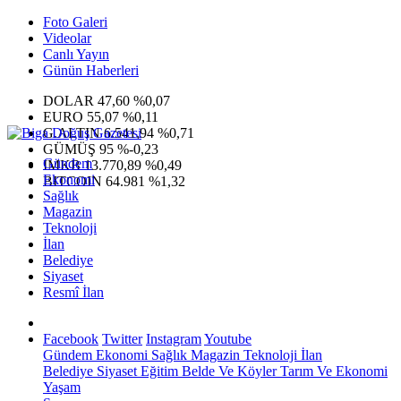
Foto Galeri
Videolar
Canlı Yayın
Günün Haberleri
DOLAR
47,60
%0,07
EURO
55,07
%0,11
G.ALTIN
6.541,94
%0,71
GÜMÜŞ
95
%-0,23
Gündem
IMKB
13.770,89
%0,49
Ekonomi
BITCOIN
64.981
%1,32
Sağlık
Magazin
Teknoloji
İlan
Belediye
Siyaset
Resmî İlan
Facebook
Twitter
Instagram
Youtube
Gündem
Ekonomi
Sağlık
Magazin
Teknoloji
İlan
Belediye
Siyaset
Eğitim
Belde Ve Köyler
Tarım Ve Ekonomi
Yaşam