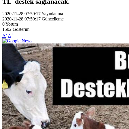
TL destek sağlanacak.
2020-11-28 07:59:17
Yayınlanma
2020-11-28 07:59:17
Güncelleme
0
Yorum
1502
Gösterim
-
+
A
A