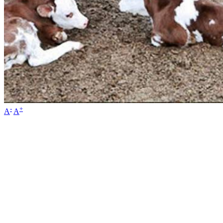
-
+
A
A