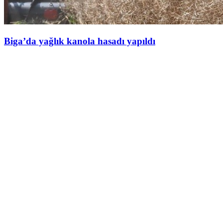
Biga’da yağlık kanola hasadı yapıldı